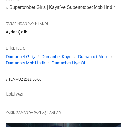
« Supertotobet Giriş | Kayıt Ve Supertotobet Mobil İndir
TARAFINDAN YAYINLANDI
Aydar Çelik
ETIKETLER:
Dumanbet Giriş
Dumanbet Kayıt
Dumanbet Mobil
Dumanbet Mobil İndir
Dumanbet Üye Ol
7 TEMMUZ 2022 00:06
İLGILI YAZI
YAKIN ZAMANDA PAYLAŞILANLAR