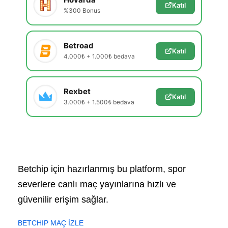
Katıl
%300 Bonus
Betroad
Katıl
4.000₺ + 1.000₺ bedava
Rexbet
Katıl
3.000₺ + 1.500₺ bedava
Betchip için hazırlanmış bu platform, spor
severlere canlı maç yayınlarına hızlı ve
güvenilir erişim sağlar.
BETCHIP MAÇ İZLE