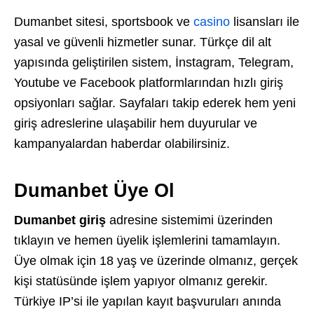
Dumanbet sitesi, sportsbook ve
casino
lisansları ile
yasal ve güvenli hizmetler sunar. Türkçe dil alt
yapısında geliştirilen sistem, İnstagram, Telegram,
Youtube ve Facebook platformlarından hızlı giriş
opsiyonları sağlar. Sayfaları takip ederek hem yeni
giriş adreslerine ulaşabilir hem duyurular ve
kampanyalardan haberdar olabilirsiniz.
Dumanbet Üye Ol
Dumanbet giriş
adresine sistemimi üzerinden
tıklayın ve hemen üyelik işlemlerini tamamlayın.
Üye olmak için 18 yaş ve üzerinde olmanız, gerçek
kişi statüsünde işlem yapıyor olmanız gerekir.
Türkiye IP’si ile yapılan kayıt başvuruları anında