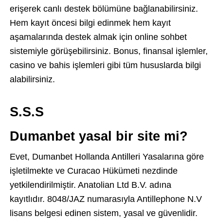
erişerek canlı destek bölümüne bağlanabilirsiniz.
Hem kayıt öncesi bilgi edinmek hem kayıt
aşamalarında destek almak için online sohbet
sistemiyle görüşebilirsiniz. Bonus, finansal işlemler,
casino ve bahis işlemleri gibi tüm hususlarda bilgi
alabilirsiniz.
S.S.S
Dumanbet yasal bir site mi?
Evet, Dumanbet Hollanda Antilleri Yasalarına göre
işletilmekte ve Curacao Hükümeti nezdinde
yetkilendirilmiştir. Anatolian Ltd B.V. adına
kayıtlıdır. 8048/JAZ numarasıyla Antillephone N.V
lisans belgesi edinen sistem, yasal ve güvenlidir.