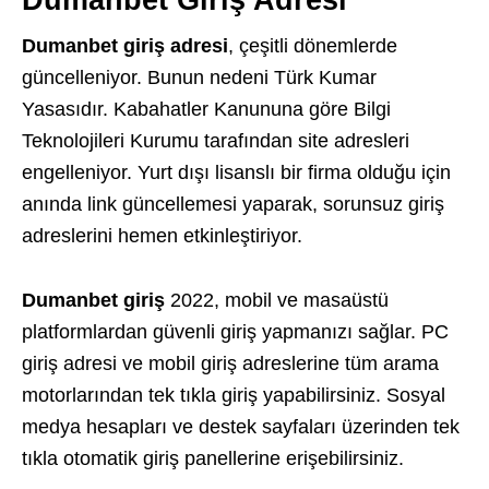
Dumanbet giriş adresi
, çeşitli dönemlerde
güncelleniyor. Bunun nedeni Türk Kumar
Yasasıdır. Kabahatler Kanununa göre Bilgi
Teknolojileri Kurumu tarafından site adresleri
engelleniyor. Yurt dışı lisanslı bir firma olduğu için
anında link güncellemesi yaparak, sorunsuz giriş
adreslerini hemen etkinleştiriyor.
Dumanbet giriş
2022, mobil ve masaüstü
platformlardan güvenli giriş yapmanızı sağlar. PC
giriş adresi ve mobil giriş adreslerine tüm arama
motorlarından tek tıkla giriş yapabilirsiniz. Sosyal
medya hesapları ve destek sayfaları üzerinden tek
tıkla otomatik giriş panellerine erişebilirsiniz.