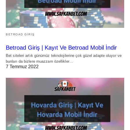
BETROAD GIRIŞ
Betroad Giriş | Kayıt Ve Betroad Mobil İndir
Bet siteleri artık günümüz teknolojilerine çok güzel adapte oluyor ve
bunları da bizlere muazzam özellikler…
7 Temmuz 2022