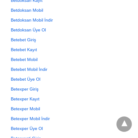
Betdoksan Kayıt
Betdoksan Mobil
Betdoksan Mobil İndir
Betdoksan Üye Ol
Betebet Giriş
Betebet Kayıt
Betebet Mobil
Betebet Mobil İndir
Betebet Üye Ol
Betexper Giriş
Betexper Kayıt
Betexper Mobil
Betexper Mobil İndir
Betexper Üye Ol