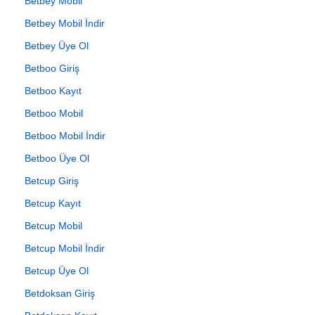
Betbey Mobil
Betbey Mobil İndir
Betbey Üye Ol
Betboo Giriş
Betboo Kayıt
Betboo Mobil
Betboo Mobil İndir
Betboo Üye Ol
Betcup Giriş
Betcup Kayıt
Betcup Mobil
Betcup Mobil İndir
Betcup Üye Ol
Betdoksan Giriş