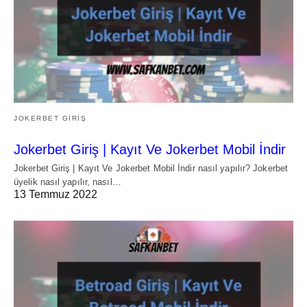
JOKERBET GIRIŞ
Jokerbet Giriş | Kayıt Ve Jokerbet Mobil İndir
Jokerbet Giriş | Kayıt Ve Jokerbet Mobil İndir nasıl yapılır? Jokerbet
üyelik nasıl yapılır, nasıl…
13 Temmuz 2022