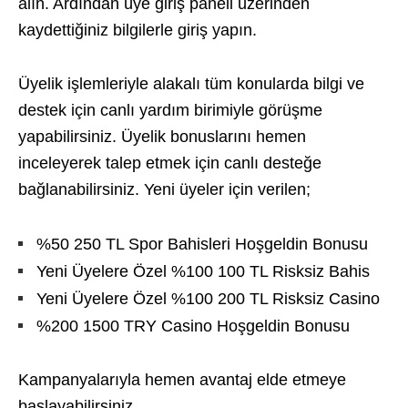
alın. Ardından üye giriş paneli üzerinden
kaydettiğiniz bilgilerle giriş yapın.
Üyelik işlemleriyle alakalı tüm konularda bilgi ve
destek için canlı yardım birimiyle görüşme
yapabilirsiniz. Üyelik bonuslarını hemen
inceleyerek talep etmek için canlı desteğe
bağlanabilirsiniz. Yeni üyeler için verilen;
%50 250 TL Spor Bahisleri Hoşgeldin Bonusu
Yeni Üyelere Özel %100 100 TL Risksiz Bahis
Yeni Üyelere Özel %100 200 TL Risksiz Casino
%200 1500 TRY Casino Hoşgeldin Bonusu
Kampanyalarıyla hemen avantaj elde etmeye
başlayabilirsiniz.