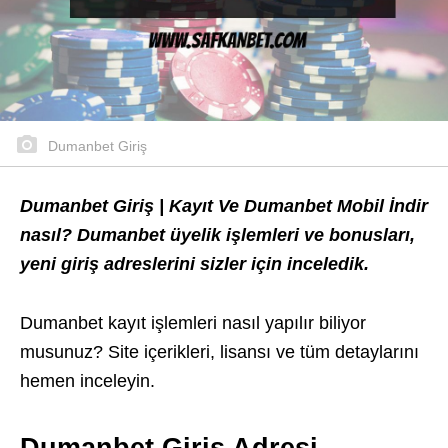
Dumanbet Giriş
Dumanbet Giriş | Kayıt Ve Dumanbet Mobil İndir
nasıl? Dumanbet üyelik işlemleri ve bonusları,
yeni giriş adreslerini sizler için inceledik.
Dumanbet kayıt işlemleri nasıl yapılır biliyor
musunuz? Site içerikleri, lisansı ve tüm detaylarını
hemen inceleyin.
Dumanbet Giriş Adresi