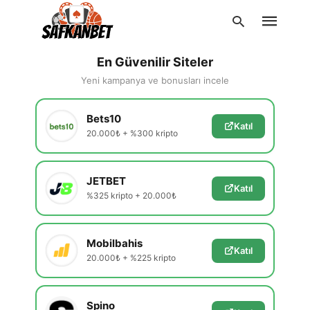
En Güvenilir Siteler
Yeni kampanya ve bonusları incele
Type
Bets10
your
Katıl
search
20.000₺ + %300 kripto
query
and
hit
enter:
JETBET
Katıl
%325 kripto + 20.000₺
Mobilbahis
Katıl
20.000₺ + %225 kripto
Spino