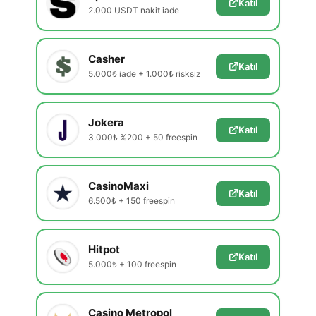
Katıl
2.000 USDT nakit iade
Casher
Katıl
5.000₺ iade + 1.000₺ risksiz
Jokera
Katıl
3.000₺ %200 + 50 freespin
CasinoMaxi
Katıl
6.500₺ + 150 freespin
Hitpot
Katıl
5.000₺ + 100 freespin
Casino Metropol