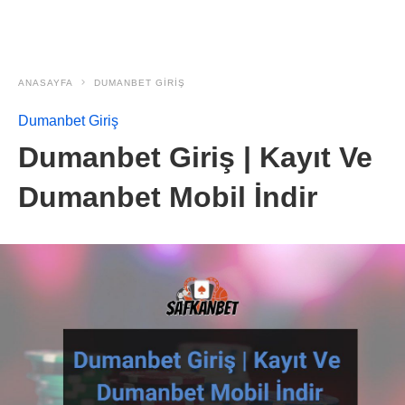
ANASAYFA
DUMANBET GIRIŞ
Dumanbet Giriş
Dumanbet Giriş | Kayıt Ve
Dumanbet Mobil İndir