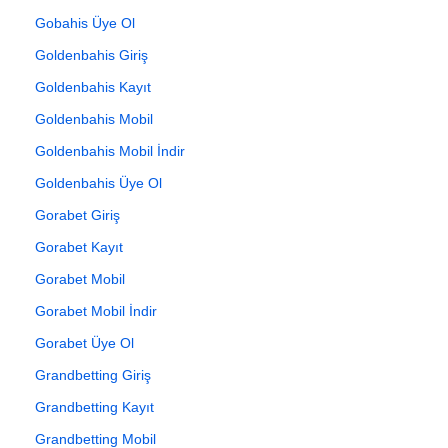
Gobahis Üye Ol
Goldenbahis Giriş
Goldenbahis Kayıt
Goldenbahis Mobil
Goldenbahis Mobil İndir
Goldenbahis Üye Ol
Gorabet Giriş
Gorabet Kayıt
Gorabet Mobil
Gorabet Mobil İndir
Gorabet Üye Ol
Grandbetting Giriş
Grandbetting Kayıt
Grandbetting Mobil