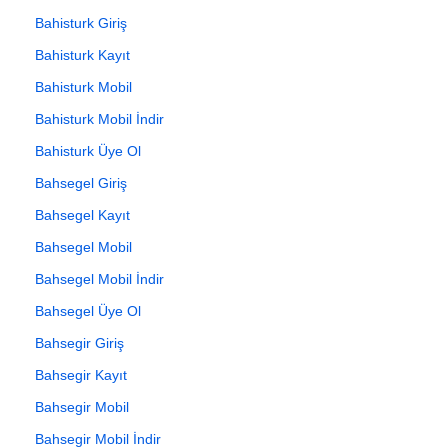
Bahisturk Giriş
Bahisturk Kayıt
Bahisturk Mobil
Bahisturk Mobil İndir
Bahisturk Üye Ol
Bahsegel Giriş
Bahsegel Kayıt
Bahsegel Mobil
Bahsegel Mobil İndir
Bahsegel Üye Ol
Bahsegir Giriş
Bahsegir Kayıt
Bahsegir Mobil
Bahsegir Mobil İndir