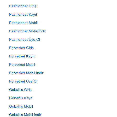
Fashionbet Giriş
Fashionbet Kayıt
Fashionbet Mobil
Fashionbet Mobil İndir
Fashionbet Üye Ol
Forvetbet Giriş
Forvetbet Kayıt
Forvetbet Mobil
Forvetbet Mobil İndir
Forvetbet Üye Ol
Gobahis Giriş
Gobahis Kayıt
Gobahis Mobil
Gobahis Mobil İndir