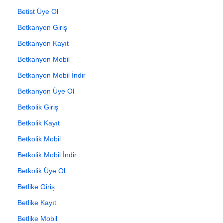
Betist Üye Ol
Betkanyon Giriş
Betkanyon Kayıt
Betkanyon Mobil
Betkanyon Mobil İndir
Betkanyon Üye Ol
Betkolik Giriş
Betkolik Kayıt
Betkolik Mobil
Betkolik Mobil İndir
Betkolik Üye Ol
Betlike Giriş
Betlike Kayıt
Betlike Mobil