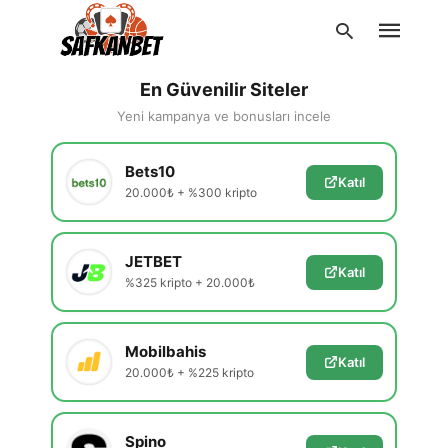
En Güvenilir Siteler
Yeni kampanya ve bonusları incele
Type
Bets10
your
Katıl
search
20.000₺ + %300 kripto
query
and
hit
enter:
JETBET
Katıl
%325 kripto + 20.000₺
Mobilbahis
Katıl
20.000₺ + %225 kripto
Spino