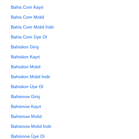
Bahis.Com Kayıt
Bahis.Com Mobil
Bahis.Com Mobil İndir
Bahis.Com Üye Ol
Bahislion Giriş
Bahislion Kayıt
Bahislion Mobil
Bahislion Mobil İndir
Bahislion Üye Ol
Bahisnow Giriş
Bahisnow Kayıt
Bahisnow Mobil
Bahisnow Mobil İndir
Bahisnow Üye Ol