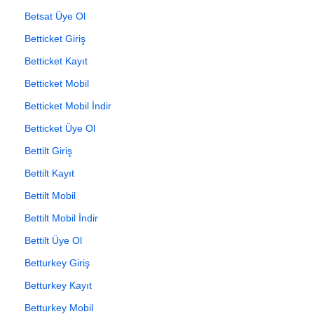
Betsat Üye Ol
Betticket Giriş
Betticket Kayıt
Betticket Mobil
Betticket Mobil İndir
Betticket Üye Ol
Bettilt Giriş
Bettilt Kayıt
Bettilt Mobil
Bettilt Mobil İndir
Bettilt Üye Ol
Betturkey Giriş
Betturkey Kayıt
Betturkey Mobil