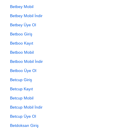
Betbey Mobil
Betbey Mobil İndir
Betbey Üye Ol
Betboo Giriş
Betboo Kayıt
Betboo Mobil
Betboo Mobil İndir
Betboo Üye Ol
Betcup Giriş
Betcup Kayıt
Betcup Mobil
Betcup Mobil İndir
Betcup Üye Ol
Betdoksan Giriş