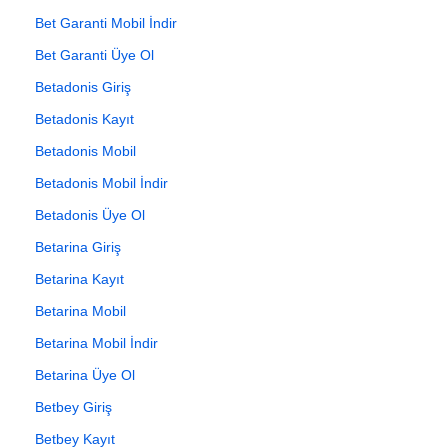
Bet Garanti Mobil İndir
Bet Garanti Üye Ol
Betadonis Giriş
Betadonis Kayıt
Betadonis Mobil
Betadonis Mobil İndir
Betadonis Üye Ol
Betarina Giriş
Betarina Kayıt
Betarina Mobil
Betarina Mobil İndir
Betarina Üye Ol
Betbey Giriş
Betbey Kayıt