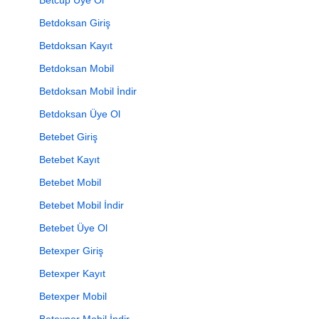
Betcup Üye Ol
Betdoksan Giriş
Betdoksan Kayıt
Betdoksan Mobil
Betdoksan Mobil İndir
Betdoksan Üye Ol
Betebet Giriş
Betebet Kayıt
Betebet Mobil
Betebet Mobil İndir
Betebet Üye Ol
Betexper Giriş
Betexper Kayıt
Betexper Mobil