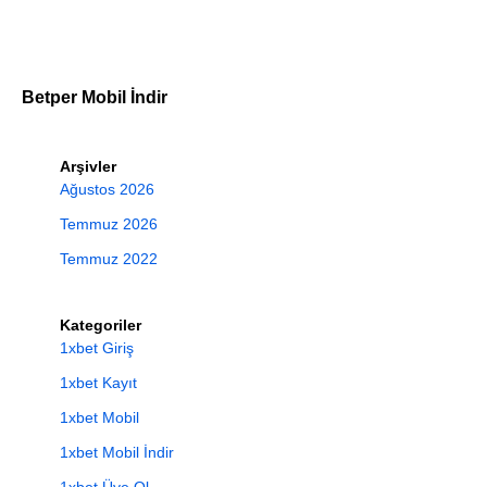
Betper Mobil İndir
Arşivler
Ağustos 2026
Temmuz 2026
Temmuz 2022
Kategoriler
1xbet Giriş
1xbet Kayıt
1xbet Mobil
1xbet Mobil İndir