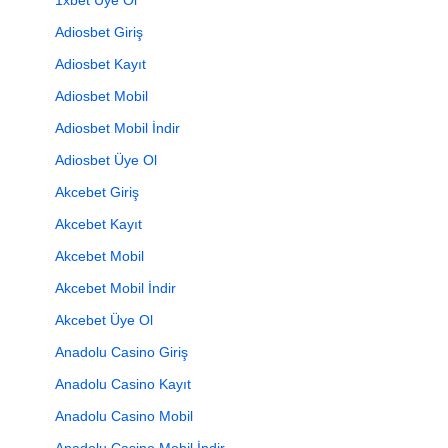
1xbet Üye Ol
Adiosbet Giriş
Adiosbet Kayıt
Adiosbet Mobil
Adiosbet Mobil İndir
Adiosbet Üye Ol
Akcebet Giriş
Akcebet Kayıt
Akcebet Mobil
Akcebet Mobil İndir
Akcebet Üye Ol
Anadolu Casino Giriş
Anadolu Casino Kayıt
Anadolu Casino Mobil