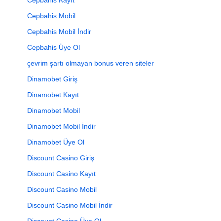
Cepbahis Kayıt
Cepbahis Mobil
Cepbahis Mobil İndir
Cepbahis Üye Ol
çevrim şartı olmayan bonus veren siteler
Dinamobet Giriş
Dinamobet Kayıt
Dinamobet Mobil
Dinamobet Mobil İndir
Dinamobet Üye Ol
Discount Casino Giriş
Discount Casino Kayıt
Discount Casino Mobil
Discount Casino Mobil İndir