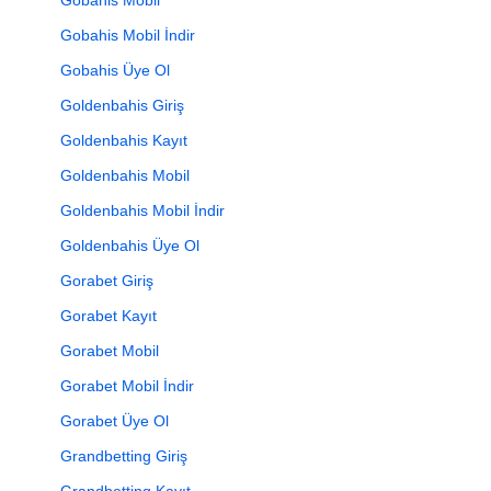
Gobahis Mobil
Gobahis Mobil İndir
Gobahis Üye Ol
Goldenbahis Giriş
Goldenbahis Kayıt
Goldenbahis Mobil
Goldenbahis Mobil İndir
Goldenbahis Üye Ol
Gorabet Giriş
Gorabet Kayıt
Gorabet Mobil
Gorabet Mobil İndir
Gorabet Üye Ol
Grandbetting Giriş