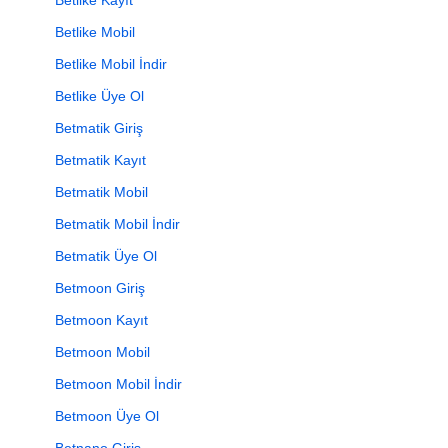
Betlike Kayıt
Betlike Mobil
Betlike Mobil İndir
Betlike Üye Ol
Betmatik Giriş
Betmatik Kayıt
Betmatik Mobil
Betmatik Mobil İndir
Betmatik Üye Ol
Betmoon Giriş
Betmoon Kayıt
Betmoon Mobil
Betmoon Mobil İndir
Betmoon Üye Ol