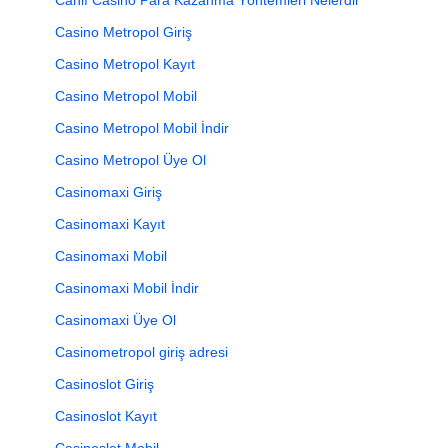
Canlı Casino Para Kazanma Yöntemleri Nelerdir
Casino Metropol Giriş
Casino Metropol Kayıt
Casino Metropol Mobil
Casino Metropol Mobil İndir
Casino Metropol Üye Ol
Casinomaxi Giriş
Casinomaxi Kayıt
Casinomaxi Mobil
Casinomaxi Mobil İndir
Casinomaxi Üye Ol
Casinometropol giriş adresi
Casinoslot Giriş
Casinoslot Kayıt