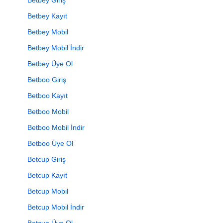
Betbey Giriş
Betbey Kayıt
Betbey Mobil
Betbey Mobil İndir
Betbey Üye Ol
Betboo Giriş
Betboo Kayıt
Betboo Mobil
Betboo Mobil İndir
Betboo Üye Ol
Betcup Giriş
Betcup Kayıt
Betcup Mobil
Betcup Mobil İndir