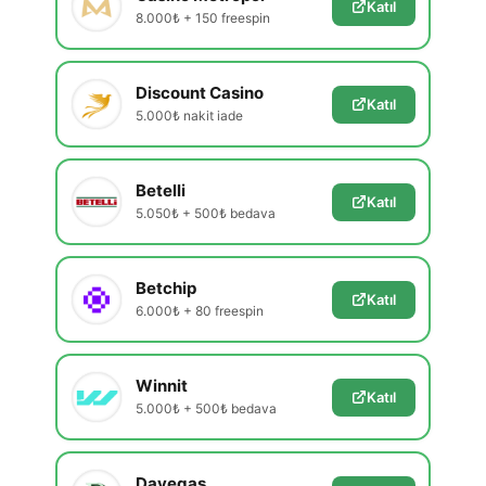
Katıl
8.000₺ + 150 freespin
Discount Casino
Katıl
5.000₺ nakit iade
Betelli
Katıl
5.050₺ + 500₺ bedava
Betchip
Katıl
6.000₺ + 80 freespin
Winnit
Katıl
5.000₺ + 500₺ bedava
Davegas