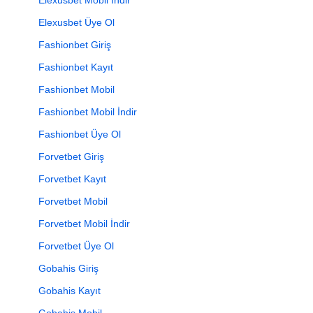
Elexusbet Mobil İndir
Elexusbet Üye Ol
Fashionbet Giriş
Fashionbet Kayıt
Fashionbet Mobil
Fashionbet Mobil İndir
Fashionbet Üye Ol
Forvetbet Giriş
Forvetbet Kayıt
Forvetbet Mobil
Forvetbet Mobil İndir
Forvetbet Üye Ol
Gobahis Giriş
Gobahis Kayıt