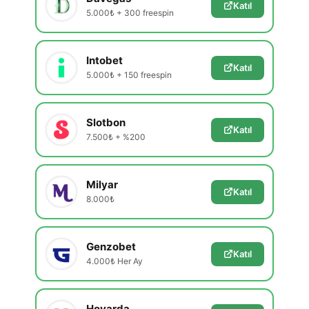
Katıl
5.000₺ + 300 freespin
Intobet
Katıl
5.000₺ + 150 freespin
Slotbon
Katıl
7.500₺ + %200
Milyar
Katıl
8.000₺
Genzobet
Katıl
4.000₺ Her Ay
Hovarda