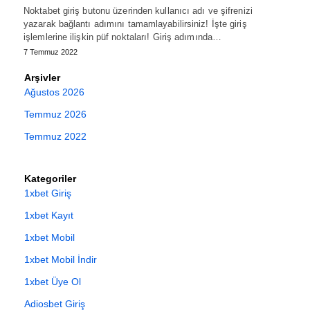
Noktabet giriş butonu üzerinden kullanıcı adı ve şifrenizi
yazarak bağlantı adımını tamamlayabilirsiniz! İşte giriş
işlemlerine ilişkin püf noktaları! Giriş adımında…
7 Temmuz 2022
Arşivler
Ağustos 2026
Temmuz 2026
Temmuz 2022
Kategoriler
1xbet Giriş
1xbet Kayıt
1xbet Mobil
1xbet Mobil İndir
1xbet Üye Ol
Adiosbet Giriş