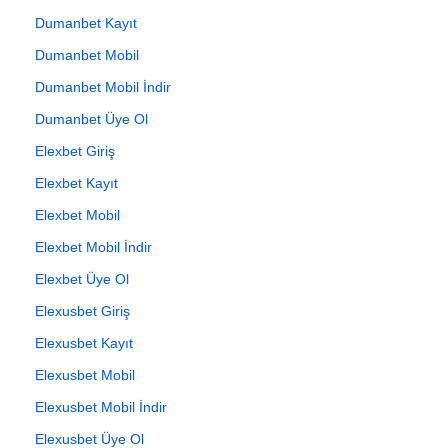
Dumanbet Kayıt
Dumanbet Mobil
Dumanbet Mobil İndir
Dumanbet Üye Ol
Elexbet Giriş
Elexbet Kayıt
Elexbet Mobil
Elexbet Mobil İndir
Elexbet Üye Ol
Elexusbet Giriş
Elexusbet Kayıt
Elexusbet Mobil
Elexusbet Mobil İndir
Elexusbet Üye Ol