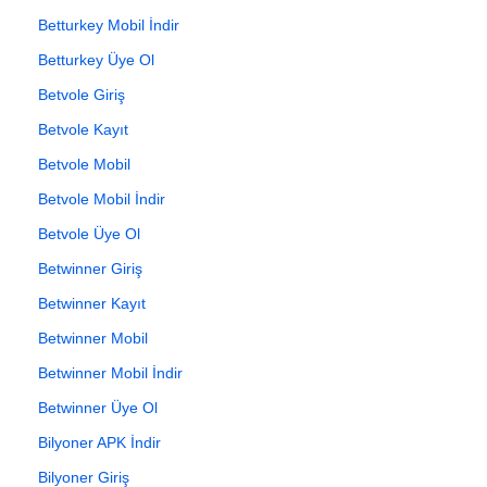
Betturkey Mobil İndir
Betturkey Üye Ol
Betvole Giriş
Betvole Kayıt
Betvole Mobil
Betvole Mobil İndir
Betvole Üye Ol
Betwinner Giriş
Betwinner Kayıt
Betwinner Mobil
Betwinner Mobil İndir
Betwinner Üye Ol
Bilyoner APK İndir
Bilyoner Giriş