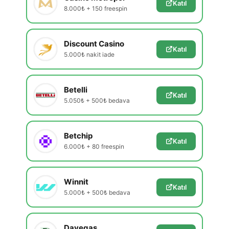
Katıl
8.000₺ + 150 freespin
Discount Casino
Katıl
5.000₺ nakit iade
Betelli
Katıl
5.050₺ + 500₺ bedava
Betchip
Katıl
6.000₺ + 80 freespin
Winnit
Katıl
5.000₺ + 500₺ bedava
Davegas