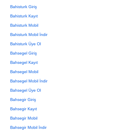
Bahisturk Giriş
Bahisturk Kayıt
Bahisturk Mobil
Bahisturk Mobil İndir
Bahisturk Üye Ol
Bahsegel Giriş
Bahsegel Kayıt
Bahsegel Mobil
Bahsegel Mobil İndir
Bahsegel Üye Ol
Bahsegir Giriş
Bahsegir Kayıt
Bahsegir Mobil
Bahsegir Mobil İndir