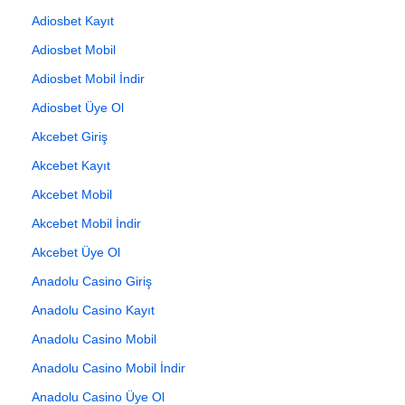
Adiosbet Kayıt
Adiosbet Mobil
Adiosbet Mobil İndir
Adiosbet Üye Ol
Akcebet Giriş
Akcebet Kayıt
Akcebet Mobil
Akcebet Mobil İndir
Akcebet Üye Ol
Anadolu Casino Giriş
Anadolu Casino Kayıt
Anadolu Casino Mobil
Anadolu Casino Mobil İndir
Anadolu Casino Üye Ol