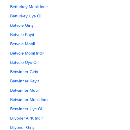
Betturkey Mobil İndir
Betturkey Üye Ol
Betvole Giriş
Betvole Kayıt
Betvole Mobil
Betvole Mobil İndir
Betvole Üye Ol
Betwinner Giriş
Betwinner Kayıt
Betwinner Mobil
Betwinner Mobil İndir
Betwinner Üye Ol
Bilyoner APK İndir
Bilyoner Giriş