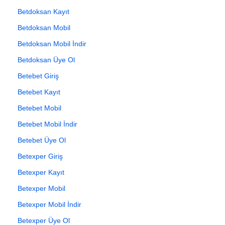
Betdoksan Kayıt
Betdoksan Mobil
Betdoksan Mobil İndir
Betdoksan Üye Ol
Betebet Giriş
Betebet Kayıt
Betebet Mobil
Betebet Mobil İndir
Betebet Üye Ol
Betexper Giriş
Betexper Kayıt
Betexper Mobil
Betexper Mobil İndir
Betexper Üye Ol