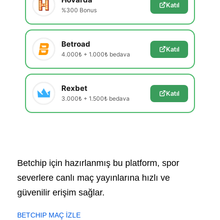
Katıl
%300 Bonus
Betroad
Katıl
4.000₺ + 1.000₺ bedava
Rexbet
Katıl
3.000₺ + 1.500₺ bedava
Betchip için hazırlanmış bu platform, spor
severlere canlı maç yayınlarına hızlı ve
güvenilir erişim sağlar.
BETCHIP MAÇ İZLE