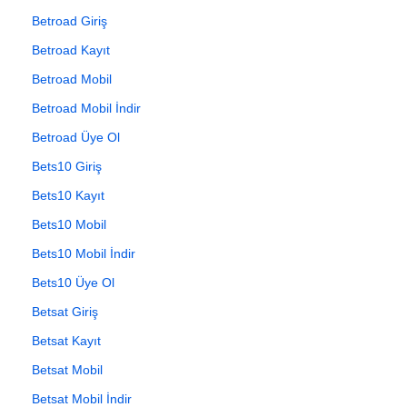
Betroad Giriş
Betroad Kayıt
Betroad Mobil
Betroad Mobil İndir
Betroad Üye Ol
Bets10 Giriş
Bets10 Kayıt
Bets10 Mobil
Bets10 Mobil İndir
Bets10 Üye Ol
Betsat Giriş
Betsat Kayıt
Betsat Mobil
Betsat Mobil İndir