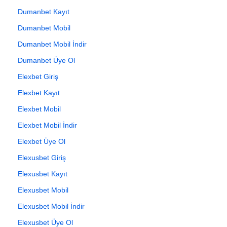
Dumanbet Kayıt
Dumanbet Mobil
Dumanbet Mobil İndir
Dumanbet Üye Ol
Elexbet Giriş
Elexbet Kayıt
Elexbet Mobil
Elexbet Mobil İndir
Elexbet Üye Ol
Elexusbet Giriş
Elexusbet Kayıt
Elexusbet Mobil
Elexusbet Mobil İndir
Elexusbet Üye Ol