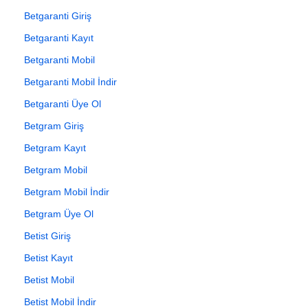
Betgaranti Giriş
Betgaranti Kayıt
Betgaranti Mobil
Betgaranti Mobil İndir
Betgaranti Üye Ol
Betgram Giriş
Betgram Kayıt
Betgram Mobil
Betgram Mobil İndir
Betgram Üye Ol
Betist Giriş
Betist Kayıt
Betist Mobil
Betist Mobil İndir