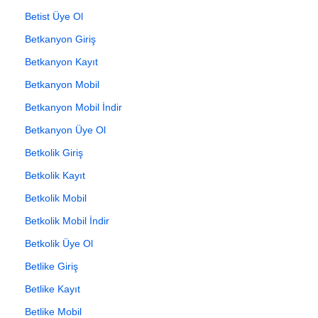
Betist Üye Ol
Betkanyon Giriş
Betkanyon Kayıt
Betkanyon Mobil
Betkanyon Mobil İndir
Betkanyon Üye Ol
Betkolik Giriş
Betkolik Kayıt
Betkolik Mobil
Betkolik Mobil İndir
Betkolik Üye Ol
Betlike Giriş
Betlike Kayıt
Betlike Mobil