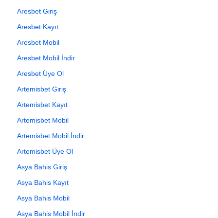
Aresbet Giriş
Aresbet Kayıt
Aresbet Mobil
Aresbet Mobil İndir
Aresbet Üye Ol
Artemisbet Giriş
Artemisbet Kayıt
Artemisbet Mobil
Artemisbet Mobil İndir
Artemisbet Üye Ol
Asya Bahis Giriş
Asya Bahis Kayıt
Asya Bahis Mobil
Asya Bahis Mobil İndir