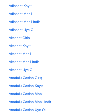
Adiosbet Kayıt
Adiosbet Mobil
Adiosbet Mobil İndir
Adiosbet Üye Ol
Akcebet Giriş
Akcebet Kayıt
Akcebet Mobil
Akcebet Mobil İndir
Akcebet Üye Ol
Anadolu Casino Giriş
Anadolu Casino Kayıt
Anadolu Casino Mobil
Anadolu Casino Mobil İndir
Anadolu Casino Üye Ol