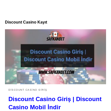
Discount Casino Kayıt
DISCOUNT CASINO GIRIŞ
Discount Casino Giriş | Discount
Casino Mobil İndir