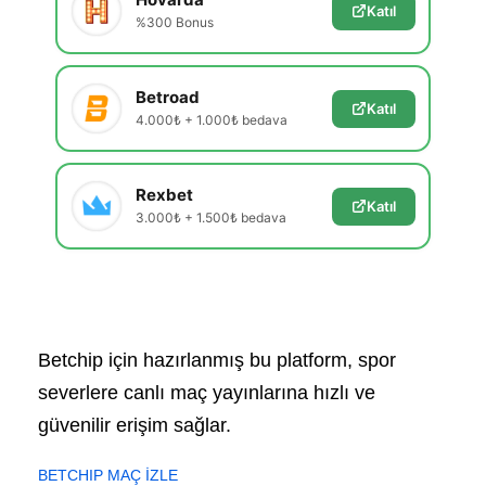
Katıl
%300 Bonus
Betroad
Katıl
4.000₺ + 1.000₺ bedava
Rexbet
Katıl
3.000₺ + 1.500₺ bedava
Betchip için hazırlanmış bu platform, spor
severlere canlı maç yayınlarına hızlı ve
güvenilir erişim sağlar.
BETCHIP MAÇ İZLE