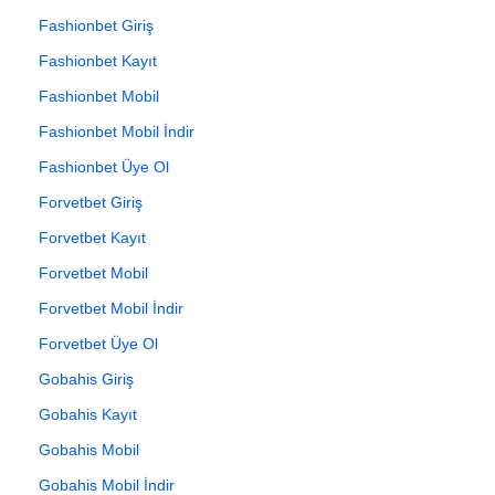
Fashionbet Giriş
Fashionbet Kayıt
Fashionbet Mobil
Fashionbet Mobil İndir
Fashionbet Üye Ol
Forvetbet Giriş
Forvetbet Kayıt
Forvetbet Mobil
Forvetbet Mobil İndir
Forvetbet Üye Ol
Gobahis Giriş
Gobahis Kayıt
Gobahis Mobil
Gobahis Mobil İndir