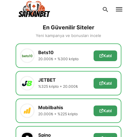
En Güvenilir Siteler
Yeni kampanya ve bonusları incele
Type
Bets10
your
Katıl
search
20.000₺ + %300 kripto
query
and
hit
enter:
JETBET
Katıl
%325 kripto + 20.000₺
Mobilbahis
Katıl
20.000₺ + %225 kripto
Spino