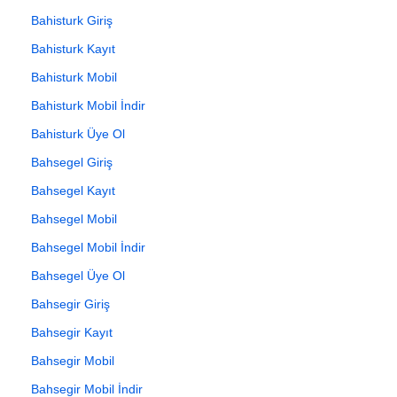
Bahisturk Giriş
Bahisturk Kayıt
Bahisturk Mobil
Bahisturk Mobil İndir
Bahisturk Üye Ol
Bahsegel Giriş
Bahsegel Kayıt
Bahsegel Mobil
Bahsegel Mobil İndir
Bahsegel Üye Ol
Bahsegir Giriş
Bahsegir Kayıt
Bahsegir Mobil
Bahsegir Mobil İndir