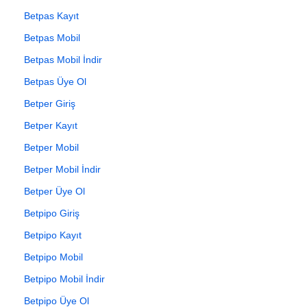
Betpas Kayıt
Betpas Mobil
Betpas Mobil İndir
Betpas Üye Ol
Betper Giriş
Betper Kayıt
Betper Mobil
Betper Mobil İndir
Betper Üye Ol
Betpipo Giriş
Betpipo Kayıt
Betpipo Mobil
Betpipo Mobil İndir
Betpipo Üye Ol