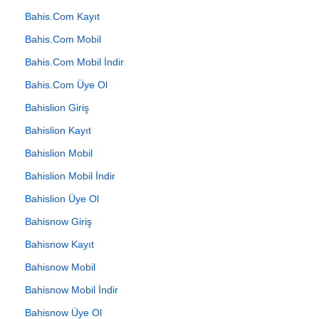
Bahis.Com Kayıt
Bahis.Com Mobil
Bahis.Com Mobil İndir
Bahis.Com Üye Ol
Bahislion Giriş
Bahislion Kayıt
Bahislion Mobil
Bahislion Mobil İndir
Bahislion Üye Ol
Bahisnow Giriş
Bahisnow Kayıt
Bahisnow Mobil
Bahisnow Mobil İndir
Bahisnow Üye Ol