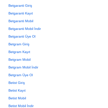
Betgaranti Giriş
Betgaranti Kayıt
Betgaranti Mobil
Betgaranti Mobil İndir
Betgaranti Üye Ol
Betgram Giriş
Betgram Kayıt
Betgram Mobil
Betgram Mobil İndir
Betgram Üye Ol
Betist Giriş
Betist Kayıt
Betist Mobil
Betist Mobil İndir