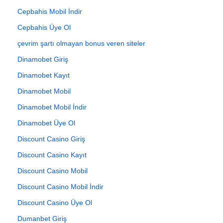
Cepbahis Mobil İndir
Cepbahis Üye Ol
çevrim şartı olmayan bonus veren siteler
Dinamobet Giriş
Dinamobet Kayıt
Dinamobet Mobil
Dinamobet Mobil İndir
Dinamobet Üye Ol
Discount Casino Giriş
Discount Casino Kayıt
Discount Casino Mobil
Discount Casino Mobil İndir
Discount Casino Üye Ol
Dumanbet Giriş