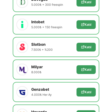
Katıl
5.000₺ + 300 freespin
Intobet
Katıl
5.000₺ + 150 freespin
Slotbon
Katıl
7.500₺ + %200
Milyar
Katıl
8.000₺
Genzobet
Katıl
4.000₺ Her Ay
Hovarda