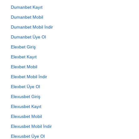
Dumanbet Kayıt
Dumanbet Mobil
Dumanbet Mobil İndir
Dumanbet Üye Ol
Elexbet Giriş
Elexbet Kayıt
Elexbet Mobil
Elexbet Mobil İndir
Elexbet Üye Ol
Elexusbet Giriş
Elexusbet Kayıt
Elexusbet Mobil
Elexusbet Mobil İndir
Elexusbet Üye Ol