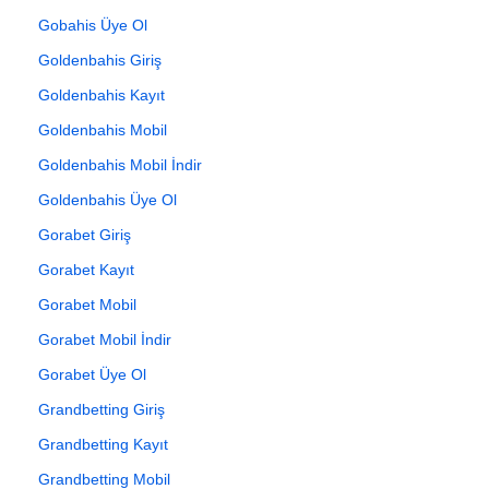
Gobahis Üye Ol
Goldenbahis Giriş
Goldenbahis Kayıt
Goldenbahis Mobil
Goldenbahis Mobil İndir
Goldenbahis Üye Ol
Gorabet Giriş
Gorabet Kayıt
Gorabet Mobil
Gorabet Mobil İndir
Gorabet Üye Ol
Grandbetting Giriş
Grandbetting Kayıt
Grandbetting Mobil