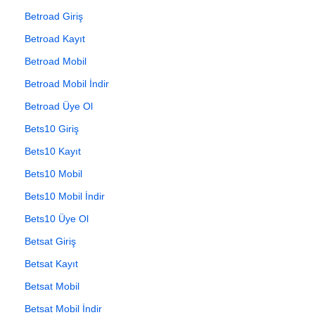
Betroad Giriş
Betroad Kayıt
Betroad Mobil
Betroad Mobil İndir
Betroad Üye Ol
Bets10 Giriş
Bets10 Kayıt
Bets10 Mobil
Bets10 Mobil İndir
Bets10 Üye Ol
Betsat Giriş
Betsat Kayıt
Betsat Mobil
Betsat Mobil İndir