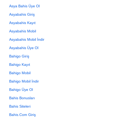
Asya Bahis Üye Ol
Asyabahis Giriş
Asyabahis Kayıt
Asyabahis Mobil
Asyabahis Mobil İndir
Asyabahis Üye Ol
Bahigo Giriş
Bahigo Kayıt
Bahigo Mobil
Bahigo Mobil İndir
Bahigo Üye Ol
Bahis Bonusları
Bahis Siteleri
Bahis.Com Giriş