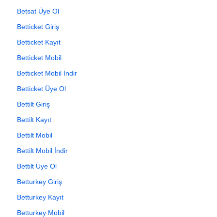
Betsat Üye Ol
Betticket Giriş
Betticket Kayıt
Betticket Mobil
Betticket Mobil İndir
Betticket Üye Ol
Bettilt Giriş
Bettilt Kayıt
Bettilt Mobil
Bettilt Mobil İndir
Bettilt Üye Ol
Betturkey Giriş
Betturkey Kayıt
Betturkey Mobil