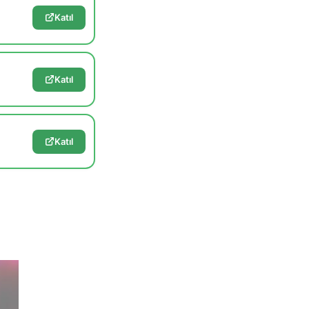
Katıl
Katıl
Katıl