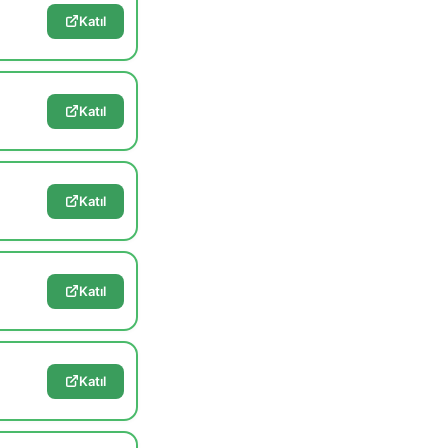
Katıl
Katıl
Katıl
Katıl
Katıl