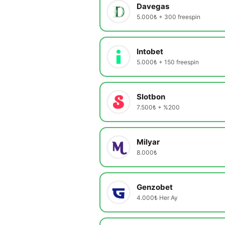
Davegas
5.000₺ + 300 freespin
Intobet
5.000₺ + 150 freespin
Slotbon
7.500₺ + %200
Milyar
8.000₺
Genzobet
4.000₺ Her Ay