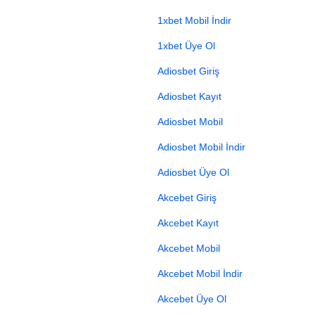
1xbet Mobil İndir
1xbet Üye Ol
Adiosbet Giriş
Adiosbet Kayıt
Adiosbet Mobil
Adiosbet Mobil İndir
Adiosbet Üye Ol
Akcebet Giriş
Akcebet Kayıt
Akcebet Mobil
Akcebet Mobil İndir
Akcebet Üye Ol