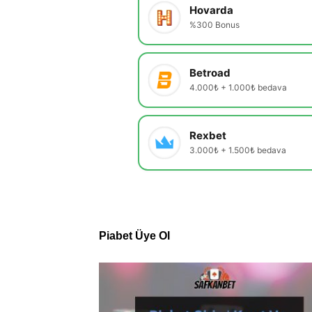
Hovarda
%300 Bonus
Betroad
4.000₺ + 1.000₺ bedava
Rexbet
3.000₺ + 1.500₺ bedava
Piabet Üye Ol