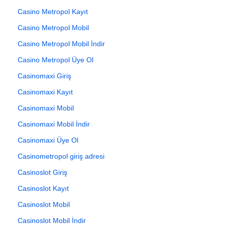
Casino Metropol Kayıt
Casino Metropol Mobil
Casino Metropol Mobil İndir
Casino Metropol Üye Ol
Casinomaxi Giriş
Casinomaxi Kayıt
Casinomaxi Mobil
Casinomaxi Mobil İndir
Casinomaxi Üye Ol
Casinometropol giriş adresi
Casinoslot Giriş
Casinoslot Kayıt
Casinoslot Mobil
Casinoslot Mobil İndir