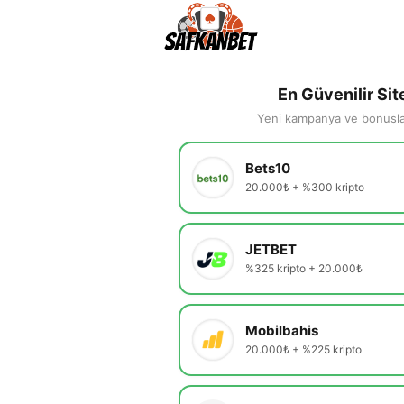
En Güvenilir Sit
Yeni kampanya ve bonuslar
Bets10
20.000₺ + %300 kripto
JETBET
%325 kripto + 20.000₺
Mobilbahis
20.000₺ + %225 kripto