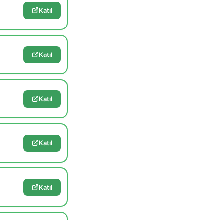
Katıl
Katıl
Katıl
Katıl
Katıl