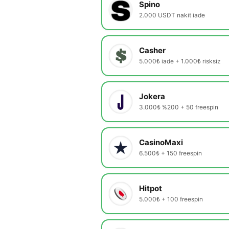
Spino
2.000 USDT nakit iade
Casher
5.000₺ iade + 1.000₺ risksiz
Jokera
3.000₺ %200 + 50 freespin
CasinoMaxi
6.500₺ + 150 freespin
Hitpot
5.000₺ + 100 freespin