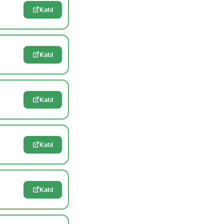
Katıl
Katıl
Katıl
Katıl
Katıl