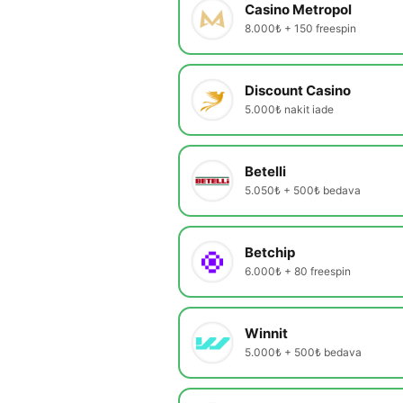
Casino Metropol
8.000₺ + 150 freespin
Discount Casino
5.000₺ nakit iade
Betelli
5.050₺ + 500₺ bedava
Betchip
6.000₺ + 80 freespin
Winnit
5.000₺ + 500₺ bedava