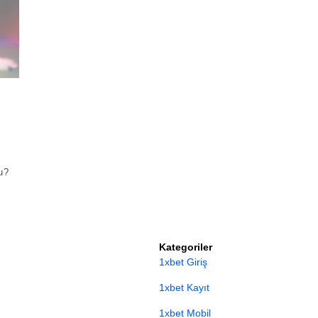
mu?
Kategoriler
1xbet Giriş
1xbet Kayıt
1xbet Mobil