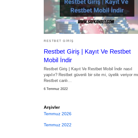
RESTBET GIRIŞ
Restbet Giriş | Kayıt Ve Restbet
Mobil İndir
Restbet Giriş | Kayıt Ve Restbet Mobil İndir nasıl
yapılır? Restbet güvenli bir site mi, üyelik veriyor 
Restbet canlı…
6 Temmuz 2022
Arşivler
Temmuz 2026
Temmuz 2022