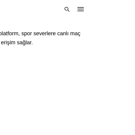
platform, spor severlere canlı maç
 erişim sağlar.
Type
your
search
query
and
hit
enter: