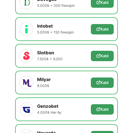
Katıl
5.000₺ + 300 freespin
Intobet
Katıl
5.000₺ + 150 freespin
Slotbon
Katıl
7.500₺ + %200
Milyar
Katıl
8.000₺
Genzobet
Katıl
4.000₺ Her Ay
Hovarda