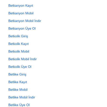
Betkanyon Kayıt
Betkanyon Mobil
Betkanyon Mobil İndir
Betkanyon Üye Ol
Betkolik Giriş
Betkolik Kayıt
Betkolik Mobil
Betkolik Mobil İndir
Betkolik Üye Ol
Betlike Giriş
Betlike Kayıt
Betlike Mobil
Betlike Mobil İndir
Betlike Üye Ol