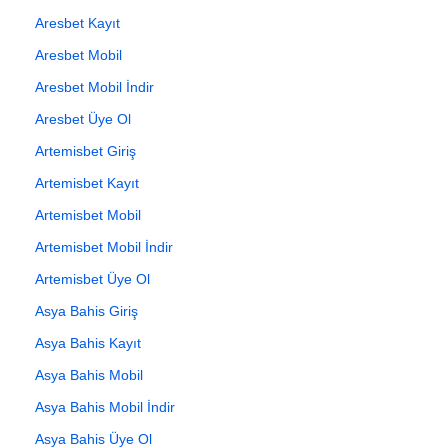
Aresbet Kayıt
Aresbet Mobil
Aresbet Mobil İndir
Aresbet Üye Ol
Artemisbet Giriş
Artemisbet Kayıt
Artemisbet Mobil
Artemisbet Mobil İndir
Artemisbet Üye Ol
Asya Bahis Giriş
Asya Bahis Kayıt
Asya Bahis Mobil
Asya Bahis Mobil İndir
Asya Bahis Üye Ol