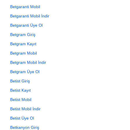
Betgaranti Mobil
Betgaranti Mobil İndir
Betgaranti Üye Ol
Betgram Giriş
Betgram Kayıt
Betgram Mobil
Betgram Mobil İndir
Betgram Üye Ol
Betist Giriş
Betist Kayıt
Betist Mobil
Betist Mobil İndir
Betist Üye Ol
Betkanyon Giriş