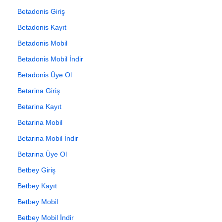
Betadonis Giriş
Betadonis Kayıt
Betadonis Mobil
Betadonis Mobil İndir
Betadonis Üye Ol
Betarina Giriş
Betarina Kayıt
Betarina Mobil
Betarina Mobil İndir
Betarina Üye Ol
Betbey Giriş
Betbey Kayıt
Betbey Mobil
Betbey Mobil İndir