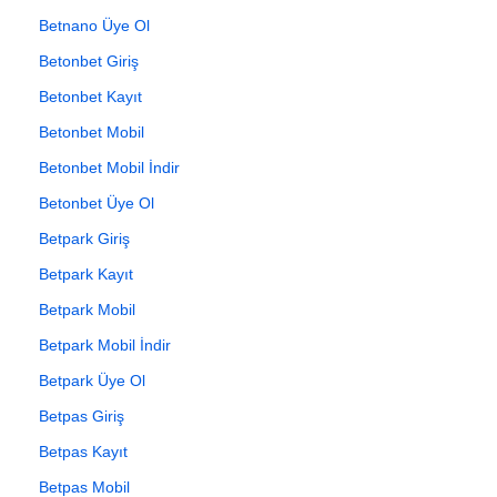
Betnano Üye Ol
Betonbet Giriş
Betonbet Kayıt
Betonbet Mobil
Betonbet Mobil İndir
Betonbet Üye Ol
Betpark Giriş
Betpark Kayıt
Betpark Mobil
Betpark Mobil İndir
Betpark Üye Ol
Betpas Giriş
Betpas Kayıt
Betpas Mobil