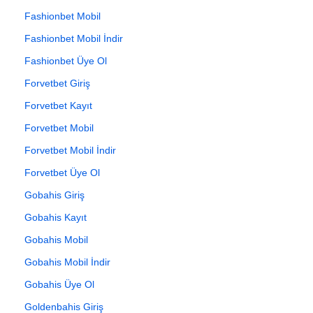
Fashionbet Mobil
Fashionbet Mobil İndir
Fashionbet Üye Ol
Forvetbet Giriş
Forvetbet Kayıt
Forvetbet Mobil
Forvetbet Mobil İndir
Forvetbet Üye Ol
Gobahis Giriş
Gobahis Kayıt
Gobahis Mobil
Gobahis Mobil İndir
Gobahis Üye Ol
Goldenbahis Giriş