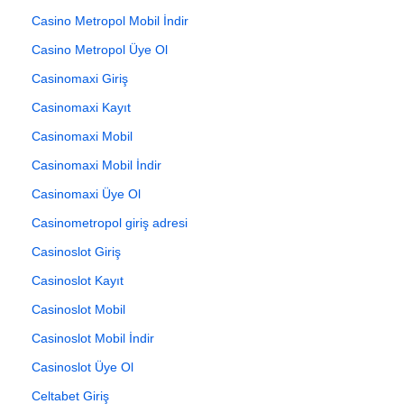
Casino Metropol Mobil İndir
Casino Metropol Üye Ol
Casinomaxi Giriş
Casinomaxi Kayıt
Casinomaxi Mobil
Casinomaxi Mobil İndir
Casinomaxi Üye Ol
Casinometropol giriş adresi
Casinoslot Giriş
Casinoslot Kayıt
Casinoslot Mobil
Casinoslot Mobil İndir
Casinoslot Üye Ol
Celtabet Giriş