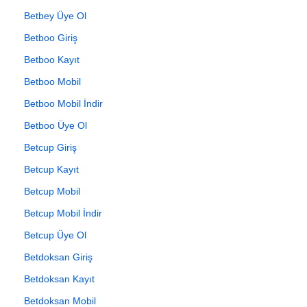
Betbey Üye Ol
Betboo Giriş
Betboo Kayıt
Betboo Mobil
Betboo Mobil İndir
Betboo Üye Ol
Betcup Giriş
Betcup Kayıt
Betcup Mobil
Betcup Mobil İndir
Betcup Üye Ol
Betdoksan Giriş
Betdoksan Kayıt
Betdoksan Mobil