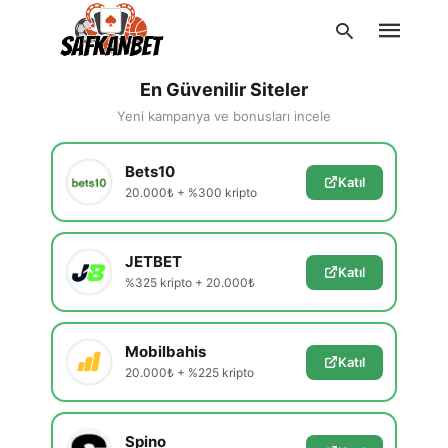
En Güvenilir Siteler
Yeni kampanya ve bonusları incele
Type
Bets10
your
Katıl
search
20.000₺ + %300 kripto
query
and
hit
enter:
JETBET
Katıl
%325 kripto + 20.000₺
Mobilbahis
Katıl
20.000₺ + %225 kripto
Spino