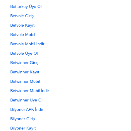
Betturkey Üye Ol
Betvole Giriş
Betvole Kayıt
Betvole Mobil
Betvole Mobil İndir
Betvole Üye Ol
Betwinner Giriş
Betwinner Kayıt
Betwinner Mobil
Betwinner Mobil İndir
Betwinner Üye Ol
Bilyoner APK İndir
Bilyoner Giriş
Bilyoner Kayıt