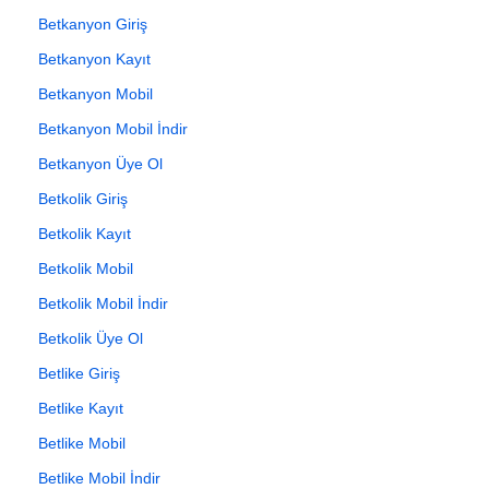
Betkanyon Giriş
Betkanyon Kayıt
Betkanyon Mobil
Betkanyon Mobil İndir
Betkanyon Üye Ol
Betkolik Giriş
Betkolik Kayıt
Betkolik Mobil
Betkolik Mobil İndir
Betkolik Üye Ol
Betlike Giriş
Betlike Kayıt
Betlike Mobil
Betlike Mobil İndir