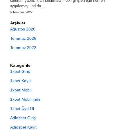
kurulum yapın. 7/24 kesintisiz mobil girişleri için hemen
uygulamayı indirin.…
6 Temmuz 2022
Arşivler
Ağustos 2026
Temmuz 2026
Temmuz 2022
Kategoriler
1xbet Giriş
1xbet Kayıt
1xbet Mobil
1xbet Mobil İndir
1xbet Üye Ol
Adiosbet Giriş
Adiosbet Kayıt