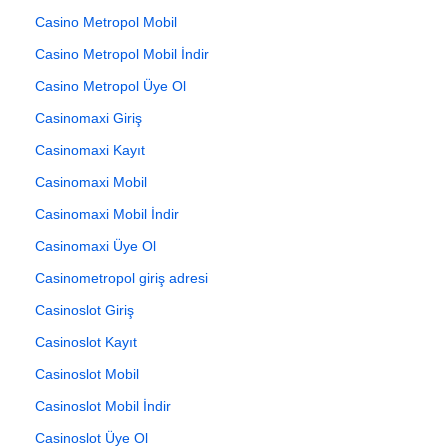
Casino Metropol Mobil
Casino Metropol Mobil İndir
Casino Metropol Üye Ol
Casinomaxi Giriş
Casinomaxi Kayıt
Casinomaxi Mobil
Casinomaxi Mobil İndir
Casinomaxi Üye Ol
Casinometropol giriş adresi
Casinoslot Giriş
Casinoslot Kayıt
Casinoslot Mobil
Casinoslot Mobil İndir
Casinoslot Üye Ol