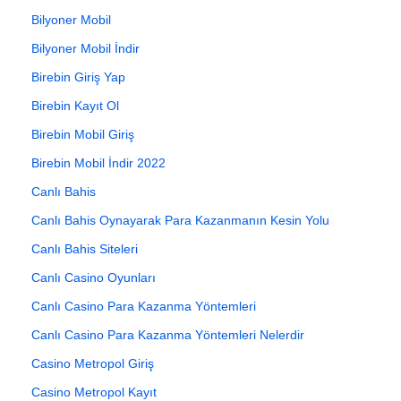
Bilyoner Mobil
Bilyoner Mobil İndir
Birebin Giriş Yap
Birebin Kayıt Ol
Birebin Mobil Giriş
Birebin Mobil İndir 2022
Canlı Bahis
Canlı Bahis Oynayarak Para Kazanmanın Kesin Yolu
Canlı Bahis Siteleri
Canlı Casino Oyunları
Canlı Casino Para Kazanma Yöntemleri
Canlı Casino Para Kazanma Yöntemleri Nelerdir
Casino Metropol Giriş
Casino Metropol Kayıt