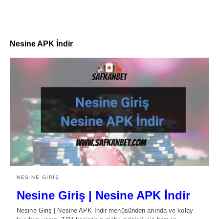
Nesine APK İndir
NESINE GIRIŞ
Nesine Giriş | Nesine APK İndir
Nesine Giriş | Nesine APK İndir menüsünden anında ve kolay