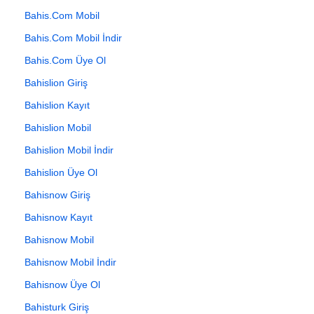
Bahis.Com Mobil
Bahis.Com Mobil İndir
Bahis.Com Üye Ol
Bahislion Giriş
Bahislion Kayıt
Bahislion Mobil
Bahislion Mobil İndir
Bahislion Üye Ol
Bahisnow Giriş
Bahisnow Kayıt
Bahisnow Mobil
Bahisnow Mobil İndir
Bahisnow Üye Ol
Bahisturk Giriş