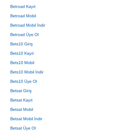
Betroad Kayıt
Betroad Mobil
Betroad Mobil İndir
Betroad Üye Ol
Bets10 Giriş
Bets10 Kayıt
Bets10 Mobil
Bets10 Mobil İndir
Bets10 Üye Ol
Betsat Giriş
Betsat Kayıt
Betsat Mobil
Betsat Mobil İndir
Betsat Üye Ol