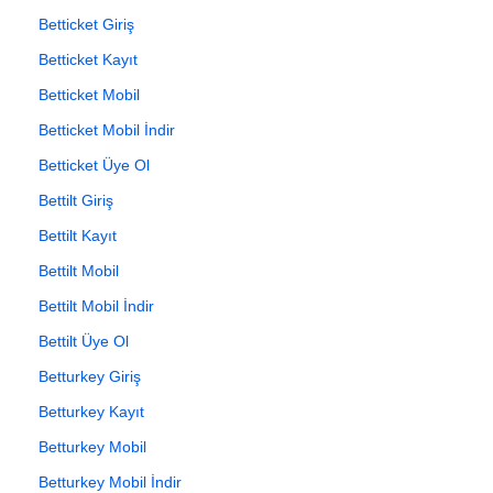
Betticket Giriş
Betticket Kayıt
Betticket Mobil
Betticket Mobil İndir
Betticket Üye Ol
Bettilt Giriş
Bettilt Kayıt
Bettilt Mobil
Bettilt Mobil İndir
Bettilt Üye Ol
Betturkey Giriş
Betturkey Kayıt
Betturkey Mobil
Betturkey Mobil İndir