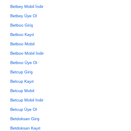
Betbey Mobil İndir
Betbey Üye Ol
Betboo Giriş
Betboo Kayıt
Betboo Mobil
Betboo Mobil İndir
Betboo Üye Ol
Betcup Giriş
Betcup Kayıt
Betcup Mobil
Betcup Mobil İndir
Betcup Üye Ol
Betdoksan Giriş
Betdoksan Kayıt