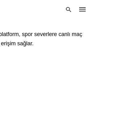
platform, spor severlere canlı maç
 erişim sağlar.
Type
your
search
query
and
hit
enter: