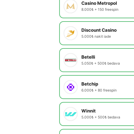
Casino Metropol
8.000₺ + 150 freespin
Discount Casino
5.000₺ nakit iade
Betelli
5.050₺ + 500₺ bedava
Betchip
6.000₺ + 80 freespin
Winnit
5.000₺ + 500₺ bedava