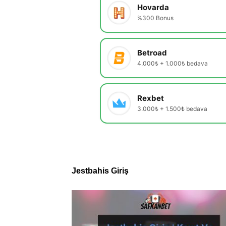
Hovarda
%300 Bonus
Betroad
4.000₺ + 1.000₺ bedava
Rexbet
3.000₺ + 1.500₺ bedava
Jestbahis Giriş