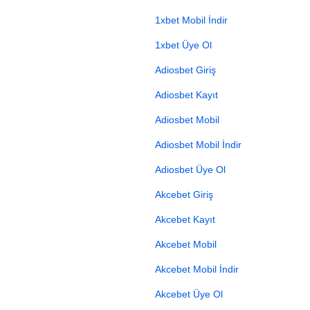
1xbet Mobil İndir
1xbet Üye Ol
Adiosbet Giriş
Adiosbet Kayıt
Adiosbet Mobil
Adiosbet Mobil İndir
Adiosbet Üye Ol
Akcebet Giriş
Akcebet Kayıt
Akcebet Mobil
Akcebet Mobil İndir
Akcebet Üye Ol