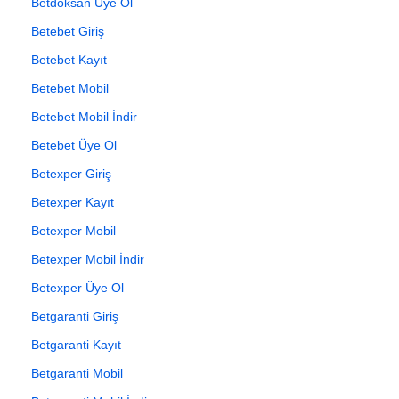
Betdoksan Üye Ol
Betebet Giriş
Betebet Kayıt
Betebet Mobil
Betebet Mobil İndir
Betebet Üye Ol
Betexper Giriş
Betexper Kayıt
Betexper Mobil
Betexper Mobil İndir
Betexper Üye Ol
Betgaranti Giriş
Betgaranti Kayıt
Betgaranti Mobil