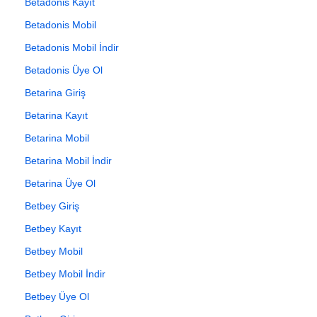
Betadonis Kayıt
Betadonis Mobil
Betadonis Mobil İndir
Betadonis Üye Ol
Betarina Giriş
Betarina Kayıt
Betarina Mobil
Betarina Mobil İndir
Betarina Üye Ol
Betbey Giriş
Betbey Kayıt
Betbey Mobil
Betbey Mobil İndir
Betbey Üye Ol