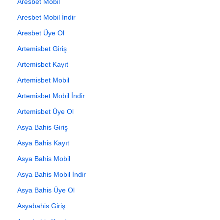
Aresbet Mobil
Aresbet Mobil İndir
Aresbet Üye Ol
Artemisbet Giriş
Artemisbet Kayıt
Artemisbet Mobil
Artemisbet Mobil İndir
Artemisbet Üye Ol
Asya Bahis Giriş
Asya Bahis Kayıt
Asya Bahis Mobil
Asya Bahis Mobil İndir
Asya Bahis Üye Ol
Asyabahis Giriş