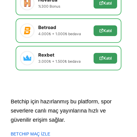
Katıl
%300 Bonus
Betroad
Katıl
4.000₺ + 1.000₺ bedava
Rexbet
Katıl
3.000₺ + 1.500₺ bedava
Betchip için hazırlanmış bu platform, spor
severlere canlı maç yayınlarına hızlı ve
güvenilir erişim sağlar.
BETCHIP MAÇ İZLE