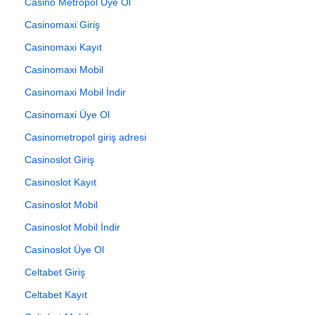
Casino Metropol Üye Ol
Casinomaxi Giriş
Casinomaxi Kayıt
Casinomaxi Mobil
Casinomaxi Mobil İndir
Casinomaxi Üye Ol
Casinometropol giriş adresi
Casinoslot Giriş
Casinoslot Kayıt
Casinoslot Mobil
Casinoslot Mobil İndir
Casinoslot Üye Ol
Celtabet Giriş
Celtabet Kayıt