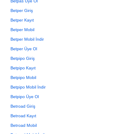
Betpas Üye Ol
Betper Giriş
Betper Kayıt
Betper Mobil
Betper Mobil İndir
Betper Üye Ol
Betpipo Giriş
Betpipo Kayıt
Betpipo Mobil
Betpipo Mobil İndir
Betpipo Üye Ol
Betroad Giriş
Betroad Kayıt
Betroad Mobil