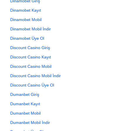
Dinamobet Giriş
Dinamobet Kayıt
Dinamobet Mobil
Dinamobet Mobil İndir
Dinamobet Üye Ol
Discount Casino Giriş
Discount Casino Kayıt
Discount Casino Mobil
Discount Casino Mobil İndir
Discount Casino Üye Ol
Dumanbet Giriş
Dumanbet Kayıt
Dumanbet Mobil
Dumanbet Mobil İndir