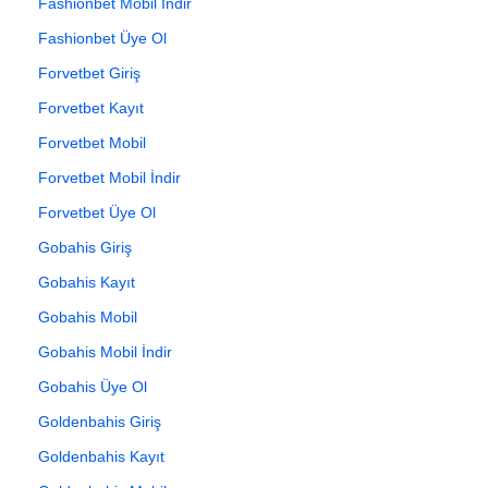
Fashionbet Mobil İndir
Fashionbet Üye Ol
Forvetbet Giriş
Forvetbet Kayıt
Forvetbet Mobil
Forvetbet Mobil İndir
Forvetbet Üye Ol
Gobahis Giriş
Gobahis Kayıt
Gobahis Mobil
Gobahis Mobil İndir
Gobahis Üye Ol
Goldenbahis Giriş
Goldenbahis Kayıt