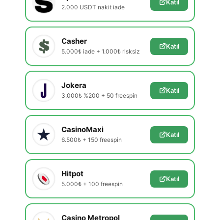
Katıl
2.000 USDT nakit iade
Casher
Katıl
5.000₺ iade + 1.000₺ risksiz
Jokera
Katıl
3.000₺ %200 + 50 freespin
CasinoMaxi
Katıl
6.500₺ + 150 freespin
Hitpot
Katıl
5.000₺ + 100 freespin
Casino Metropol