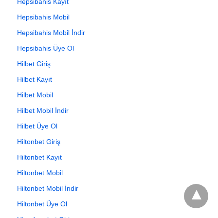
Hepsibahis Kayıt
Hepsibahis Mobil
Hepsibahis Mobil İndir
Hepsibahis Üye Ol
Hilbet Giriş
Hilbet Kayıt
Hilbet Mobil
Hilbet Mobil İndir
Hilbet Üye Ol
Hiltonbet Giriş
Hiltonbet Kayıt
Hiltonbet Mobil
Hiltonbet Mobil İndir
Hiltonbet Üye Ol