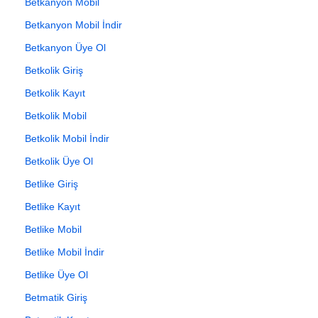
Betkanyon Mobil
Betkanyon Mobil İndir
Betkanyon Üye Ol
Betkolik Giriş
Betkolik Kayıt
Betkolik Mobil
Betkolik Mobil İndir
Betkolik Üye Ol
Betlike Giriş
Betlike Kayıt
Betlike Mobil
Betlike Mobil İndir
Betlike Üye Ol
Betmatik Giriş