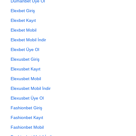
Dumanbet Üye Ol
Elexbet Giriş
Elexbet Kayıt
Elexbet Mobil
Elexbet Mobil İndir
Elexbet Üye Ol
Elexusbet Giriş
Elexusbet Kayıt
Elexusbet Mobil
Elexusbet Mobil İndir
Elexusbet Üye Ol
Fashionbet Giriş
Fashionbet Kayıt
Fashionbet Mobil