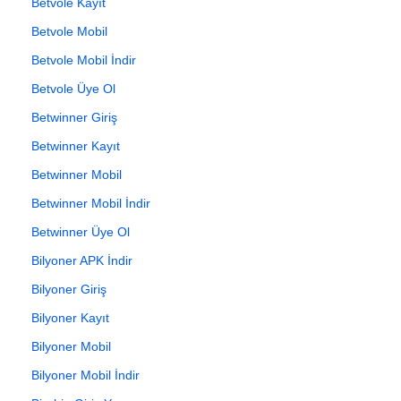
Betvole Kayıt
Betvole Mobil
Betvole Mobil İndir
Betvole Üye Ol
Betwinner Giriş
Betwinner Kayıt
Betwinner Mobil
Betwinner Mobil İndir
Betwinner Üye Ol
Bilyoner APK İndir
Bilyoner Giriş
Bilyoner Kayıt
Bilyoner Mobil
Bilyoner Mobil İndir