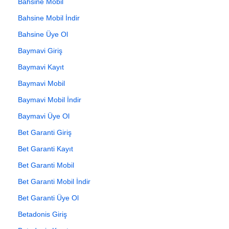
Bahsine Mobil
Bahsine Mobil İndir
Bahsine Üye Ol
Baymavi Giriş
Baymavi Kayıt
Baymavi Mobil
Baymavi Mobil İndir
Baymavi Üye Ol
Bet Garanti Giriş
Bet Garanti Kayıt
Bet Garanti Mobil
Bet Garanti Mobil İndir
Bet Garanti Üye Ol
Betadonis Giriş