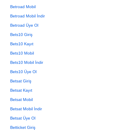
Betroad Mobil
Betroad Mobil İndir
Betroad Üye Ol
Bets10 Giriş
Bets10 Kayıt
Bets10 Mobil
Bets10 Mobil İndir
Bets10 Üye Ol
Betsat Giriş
Betsat Kayıt
Betsat Mobil
Betsat Mobil İndir
Betsat Üye Ol
Betticket Giriş