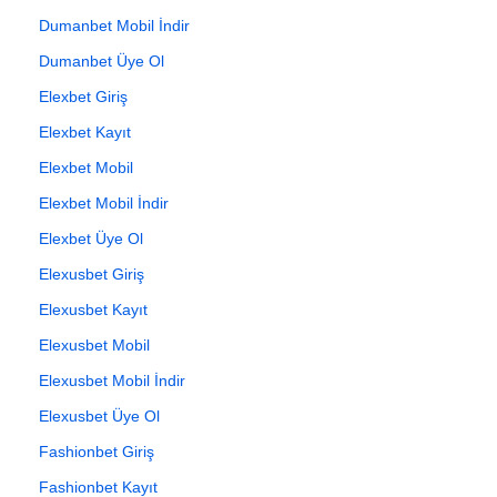
Dumanbet Mobil İndir
Dumanbet Üye Ol
Elexbet Giriş
Elexbet Kayıt
Elexbet Mobil
Elexbet Mobil İndir
Elexbet Üye Ol
Elexusbet Giriş
Elexusbet Kayıt
Elexusbet Mobil
Elexusbet Mobil İndir
Elexusbet Üye Ol
Fashionbet Giriş
Fashionbet Kayıt