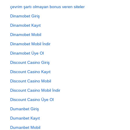
çevrim şartı olmayan bonus veren siteler
Dinamobet Giriş
Dinamobet Kayıt
Dinamobet Mobil
Dinamobet Mobil İndir
Dinamobet Üye Ol
Discount Casino Giriş
Discount Casino Kayıt
Discount Casino Mobil
Discount Casino Mobil İndir
Discount Casino Üye Ol
Dumanbet Giriş
Dumanbet Kayıt
Dumanbet Mobil