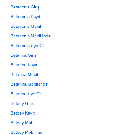
Betadonis Giriş
Betadonis Kayıt
Betadonis Mobil
Betadonis Mobil İndir
Betadonis Üye Ol
Betarina Giriş
Betarina Kayıt
Betarina Mobil
Betarina Mobil İndir
Betarina Üye Ol
Betbey Giriş
Betbey Kayıt
Betbey Mobil
Betbey Mobil İndir