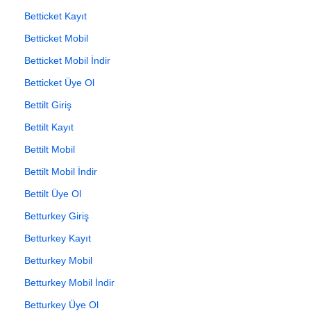
Betticket Kayıt
Betticket Mobil
Betticket Mobil İndir
Betticket Üye Ol
Bettilt Giriş
Bettilt Kayıt
Bettilt Mobil
Bettilt Mobil İndir
Bettilt Üye Ol
Betturkey Giriş
Betturkey Kayıt
Betturkey Mobil
Betturkey Mobil İndir
Betturkey Üye Ol