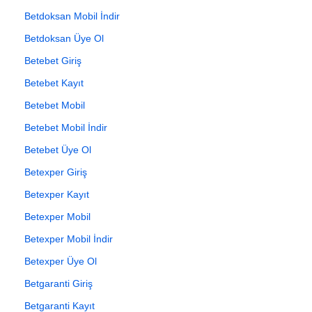
Betdoksan Mobil İndir
Betdoksan Üye Ol
Betebet Giriş
Betebet Kayıt
Betebet Mobil
Betebet Mobil İndir
Betebet Üye Ol
Betexper Giriş
Betexper Kayıt
Betexper Mobil
Betexper Mobil İndir
Betexper Üye Ol
Betgaranti Giriş
Betgaranti Kayıt