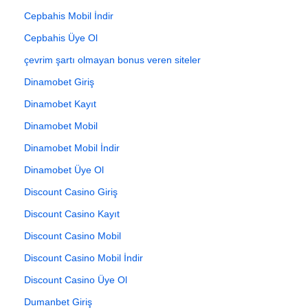
Cepbahis Mobil İndir
Cepbahis Üye Ol
çevrim şartı olmayan bonus veren siteler
Dinamobet Giriş
Dinamobet Kayıt
Dinamobet Mobil
Dinamobet Mobil İndir
Dinamobet Üye Ol
Discount Casino Giriş
Discount Casino Kayıt
Discount Casino Mobil
Discount Casino Mobil İndir
Discount Casino Üye Ol
Dumanbet Giriş