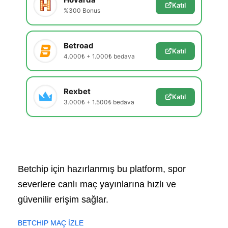
Katıl
%300 Bonus
Betroad
Katıl
4.000₺ + 1.000₺ bedava
Rexbet
Katıl
3.000₺ + 1.500₺ bedava
Betchip için hazırlanmış bu platform, spor
severlere canlı maç yayınlarına hızlı ve
güvenilir erişim sağlar.
BETCHIP MAÇ İZLE