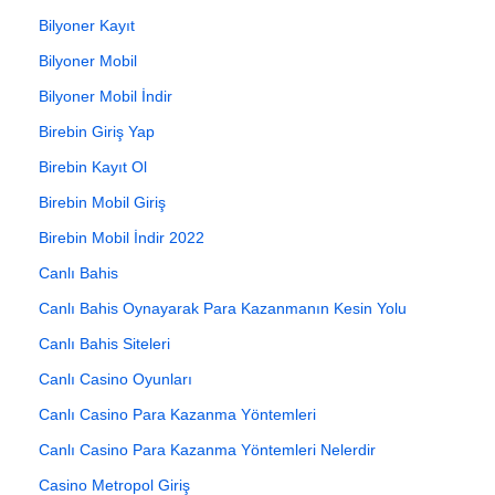
Bilyoner Kayıt
Bilyoner Mobil
Bilyoner Mobil İndir
Birebin Giriş Yap
Birebin Kayıt Ol
Birebin Mobil Giriş
Birebin Mobil İndir 2022
Canlı Bahis
Canlı Bahis Oynayarak Para Kazanmanın Kesin Yolu
Canlı Bahis Siteleri
Canlı Casino Oyunları
Canlı Casino Para Kazanma Yöntemleri
Canlı Casino Para Kazanma Yöntemleri Nelerdir
Casino Metropol Giriş