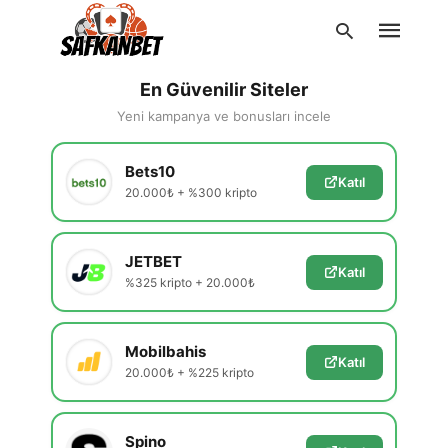
En Güvenilir Siteler
Yeni kampanya ve bonusları incele
Type
Bets10
your
Katıl
search
20.000₺ + %300 kripto
query
and
hit
enter:
JETBET
Katıl
%325 kripto + 20.000₺
Mobilbahis
Katıl
20.000₺ + %225 kripto
Spino