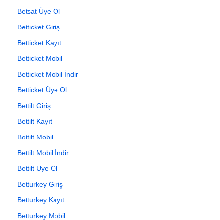
Betsat Üye Ol
Betticket Giriş
Betticket Kayıt
Betticket Mobil
Betticket Mobil İndir
Betticket Üye Ol
Bettilt Giriş
Bettilt Kayıt
Bettilt Mobil
Bettilt Mobil İndir
Bettilt Üye Ol
Betturkey Giriş
Betturkey Kayıt
Betturkey Mobil