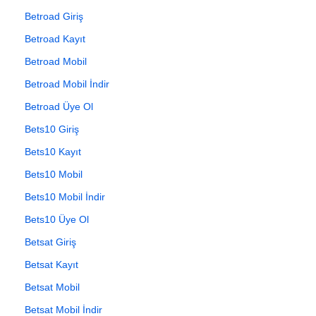
Betroad Giriş
Betroad Kayıt
Betroad Mobil
Betroad Mobil İndir
Betroad Üye Ol
Bets10 Giriş
Bets10 Kayıt
Bets10 Mobil
Bets10 Mobil İndir
Bets10 Üye Ol
Betsat Giriş
Betsat Kayıt
Betsat Mobil
Betsat Mobil İndir