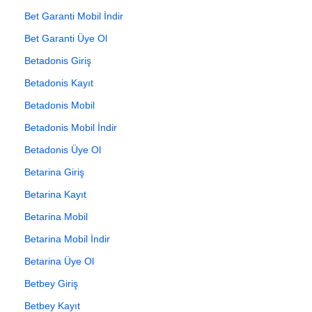
Bet Garanti Mobil İndir
Bet Garanti Üye Ol
Betadonis Giriş
Betadonis Kayıt
Betadonis Mobil
Betadonis Mobil İndir
Betadonis Üye Ol
Betarina Giriş
Betarina Kayıt
Betarina Mobil
Betarina Mobil İndir
Betarina Üye Ol
Betbey Giriş
Betbey Kayıt