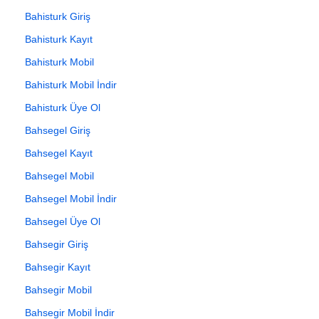
Bahisturk Giriş
Bahisturk Kayıt
Bahisturk Mobil
Bahisturk Mobil İndir
Bahisturk Üye Ol
Bahsegel Giriş
Bahsegel Kayıt
Bahsegel Mobil
Bahsegel Mobil İndir
Bahsegel Üye Ol
Bahsegir Giriş
Bahsegir Kayıt
Bahsegir Mobil
Bahsegir Mobil İndir