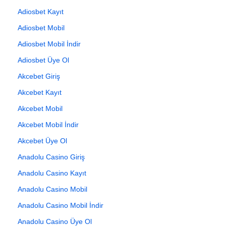
Adiosbet Kayıt
Adiosbet Mobil
Adiosbet Mobil İndir
Adiosbet Üye Ol
Akcebet Giriş
Akcebet Kayıt
Akcebet Mobil
Akcebet Mobil İndir
Akcebet Üye Ol
Anadolu Casino Giriş
Anadolu Casino Kayıt
Anadolu Casino Mobil
Anadolu Casino Mobil İndir
Anadolu Casino Üye Ol