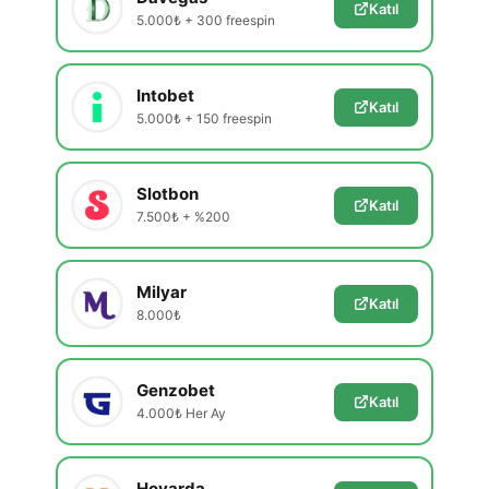
Katıl
5.000₺ + 300 freespin
Intobet
Katıl
5.000₺ + 150 freespin
Slotbon
Katıl
7.500₺ + %200
Milyar
Katıl
8.000₺
Genzobet
Katıl
4.000₺ Her Ay
Hovarda