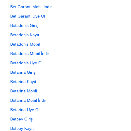
Bet Garanti Mobil İndir
Bet Garanti Üye Ol
Betadonis Giriş
Betadonis Kayıt
Betadonis Mobil
Betadonis Mobil İndir
Betadonis Üye Ol
Betarina Giriş
Betarina Kayıt
Betarina Mobil
Betarina Mobil İndir
Betarina Üye Ol
Betbey Giriş
Betbey Kayıt