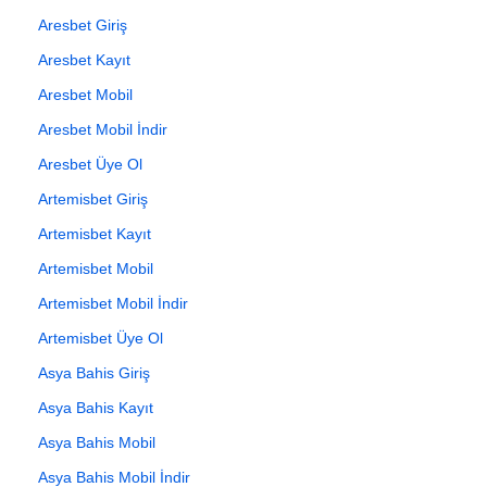
Aresbet Giriş
Aresbet Kayıt
Aresbet Mobil
Aresbet Mobil İndir
Aresbet Üye Ol
Artemisbet Giriş
Artemisbet Kayıt
Artemisbet Mobil
Artemisbet Mobil İndir
Artemisbet Üye Ol
Asya Bahis Giriş
Asya Bahis Kayıt
Asya Bahis Mobil
Asya Bahis Mobil İndir