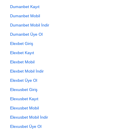
Dumanbet Kayıt
Dumanbet Mobil
Dumanbet Mobil İndir
Dumanbet Üye Ol
Elexbet Giriş
Elexbet Kayıt
Elexbet Mobil
Elexbet Mobil İndir
Elexbet Üye Ol
Elexusbet Giriş
Elexusbet Kayıt
Elexusbet Mobil
Elexusbet Mobil İndir
Elexusbet Üye Ol