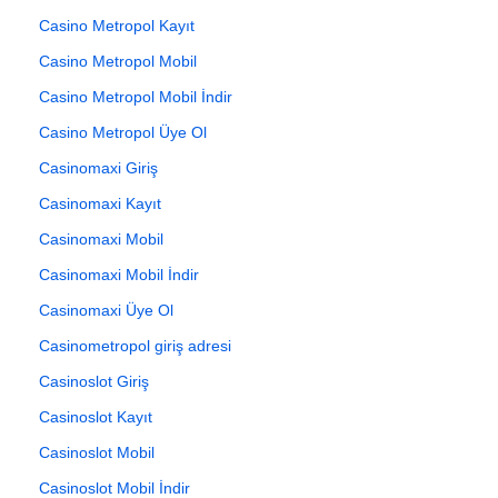
Casino Metropol Kayıt
Casino Metropol Mobil
Casino Metropol Mobil İndir
Casino Metropol Üye Ol
Casinomaxi Giriş
Casinomaxi Kayıt
Casinomaxi Mobil
Casinomaxi Mobil İndir
Casinomaxi Üye Ol
Casinometropol giriş adresi
Casinoslot Giriş
Casinoslot Kayıt
Casinoslot Mobil
Casinoslot Mobil İndir