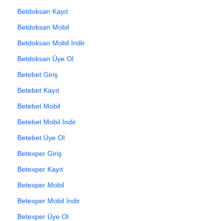
Betdoksan Kayıt
Betdoksan Mobil
Betdoksan Mobil İndir
Betdoksan Üye Ol
Betebet Giriş
Betebet Kayıt
Betebet Mobil
Betebet Mobil İndir
Betebet Üye Ol
Betexper Giriş
Betexper Kayıt
Betexper Mobil
Betexper Mobil İndir
Betexper Üye Ol