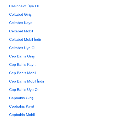
Casinoslot Üye Ol
Celtabet Giriş
Celtabet Kayıt
Celtabet Mobil
Celtabet Mobil İndir
Celtabet Üye Ol
Cep Bahis Giriş
Cep Bahis Kayıt
Cep Bahis Mobil
Cep Bahis Mobil İndir
Cep Bahis Üye Ol
Cepbahis Giriş
Cepbahis Kayıt
Cepbahis Mobil