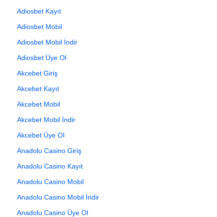
Adiosbet Kayıt
Adiosbet Mobil
Adiosbet Mobil İndir
Adiosbet Üye Ol
Akcebet Giriş
Akcebet Kayıt
Akcebet Mobil
Akcebet Mobil İndir
Akcebet Üye Ol
Anadolu Casino Giriş
Anadolu Casino Kayıt
Anadolu Casino Mobil
Anadolu Casino Mobil İndir
Anadolu Casino Üye Ol