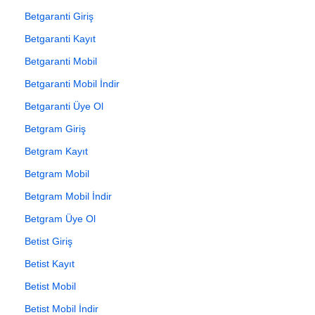
Betgaranti Giriş
Betgaranti Kayıt
Betgaranti Mobil
Betgaranti Mobil İndir
Betgaranti Üye Ol
Betgram Giriş
Betgram Kayıt
Betgram Mobil
Betgram Mobil İndir
Betgram Üye Ol
Betist Giriş
Betist Kayıt
Betist Mobil
Betist Mobil İndir