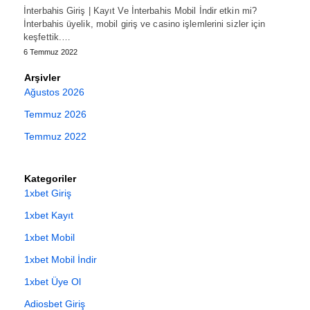
İnterbahis Giriş | Kayıt Ve İnterbahis Mobil İndir etkin mi?
İnterbahis üyelik, mobil giriş ve casino işlemlerini sizler için
keşfettik.…
6 Temmuz 2022
Arşivler
Ağustos 2026
Temmuz 2026
Temmuz 2022
Kategoriler
1xbet Giriş
1xbet Kayıt
1xbet Mobil
1xbet Mobil İndir
1xbet Üye Ol
Adiosbet Giriş