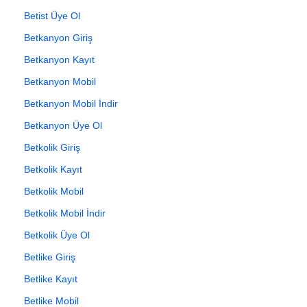
Betist Üye Ol
Betkanyon Giriş
Betkanyon Kayıt
Betkanyon Mobil
Betkanyon Mobil İndir
Betkanyon Üye Ol
Betkolik Giriş
Betkolik Kayıt
Betkolik Mobil
Betkolik Mobil İndir
Betkolik Üye Ol
Betlike Giriş
Betlike Kayıt
Betlike Mobil