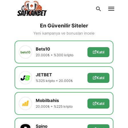
En Güvenilir Siteler
Yeni kampanya ve bonusları incele
Type
Bets10
your
Katıl
search
20.000₺ + %300 kripto
query
and
hit
enter:
JETBET
Katıl
%325 kripto + 20.000₺
Mobilbahis
Katıl
20.000₺ + %225 kripto
Spino