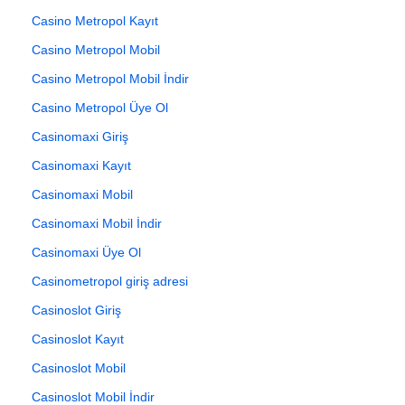
Casino Metropol Kayıt
Casino Metropol Mobil
Casino Metropol Mobil İndir
Casino Metropol Üye Ol
Casinomaxi Giriş
Casinomaxi Kayıt
Casinomaxi Mobil
Casinomaxi Mobil İndir
Casinomaxi Üye Ol
Casinometropol giriş adresi
Casinoslot Giriş
Casinoslot Kayıt
Casinoslot Mobil
Casinoslot Mobil İndir