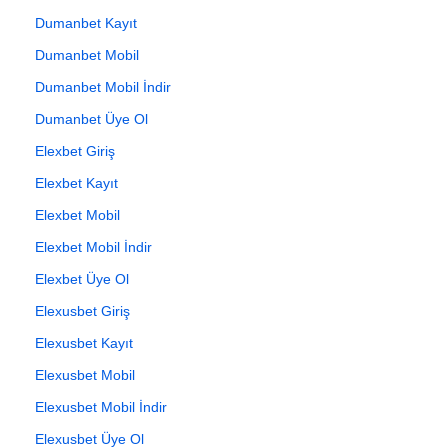
Dumanbet Kayıt
Dumanbet Mobil
Dumanbet Mobil İndir
Dumanbet Üye Ol
Elexbet Giriş
Elexbet Kayıt
Elexbet Mobil
Elexbet Mobil İndir
Elexbet Üye Ol
Elexusbet Giriş
Elexusbet Kayıt
Elexusbet Mobil
Elexusbet Mobil İndir
Elexusbet Üye Ol