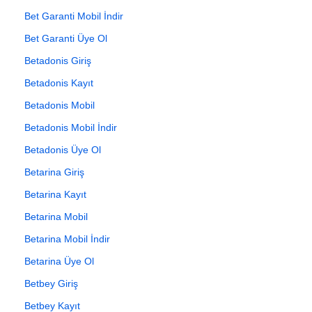
Bet Garanti Mobil İndir
Bet Garanti Üye Ol
Betadonis Giriş
Betadonis Kayıt
Betadonis Mobil
Betadonis Mobil İndir
Betadonis Üye Ol
Betarina Giriş
Betarina Kayıt
Betarina Mobil
Betarina Mobil İndir
Betarina Üye Ol
Betbey Giriş
Betbey Kayıt