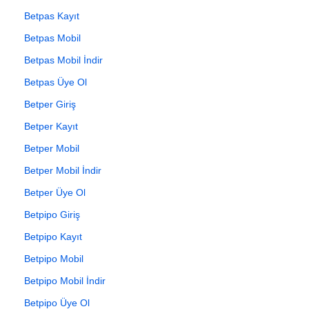
Betpas Kayıt
Betpas Mobil
Betpas Mobil İndir
Betpas Üye Ol
Betper Giriş
Betper Kayıt
Betper Mobil
Betper Mobil İndir
Betper Üye Ol
Betpipo Giriş
Betpipo Kayıt
Betpipo Mobil
Betpipo Mobil İndir
Betpipo Üye Ol