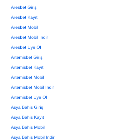
Aresbet Giriş
Aresbet Kayıt
Aresbet Mobil
Aresbet Mobil İndir
Aresbet Üye Ol
Artemisbet Giriş
Artemisbet Kayıt
Artemisbet Mobil
Artemisbet Mobil İndir
Artemisbet Üye Ol
Asya Bahis Giriş
Asya Bahis Kayıt
Asya Bahis Mobil
Asya Bahis Mobil İndir