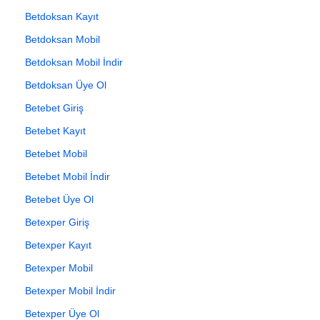
Betdoksan Kayıt
Betdoksan Mobil
Betdoksan Mobil İndir
Betdoksan Üye Ol
Betebet Giriş
Betebet Kayıt
Betebet Mobil
Betebet Mobil İndir
Betebet Üye Ol
Betexper Giriş
Betexper Kayıt
Betexper Mobil
Betexper Mobil İndir
Betexper Üye Ol