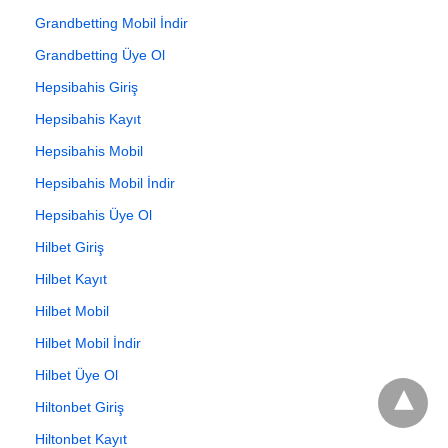
Grandbetting Mobil İndir
Grandbetting Üye Ol
Hepsibahis Giriş
Hepsibahis Kayıt
Hepsibahis Mobil
Hepsibahis Mobil İndir
Hepsibahis Üye Ol
Hilbet Giriş
Hilbet Kayıt
Hilbet Mobil
Hilbet Mobil İndir
Hilbet Üye Ol
Hiltonbet Giriş
Hiltonbet Kayıt