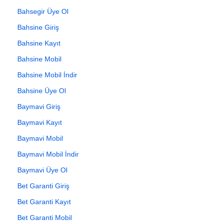
Bahsegir Üye Ol
Bahsine Giriş
Bahsine Kayıt
Bahsine Mobil
Bahsine Mobil İndir
Bahsine Üye Ol
Baymavi Giriş
Baymavi Kayıt
Baymavi Mobil
Baymavi Mobil İndir
Baymavi Üye Ol
Bet Garanti Giriş
Bet Garanti Kayıt
Bet Garanti Mobil