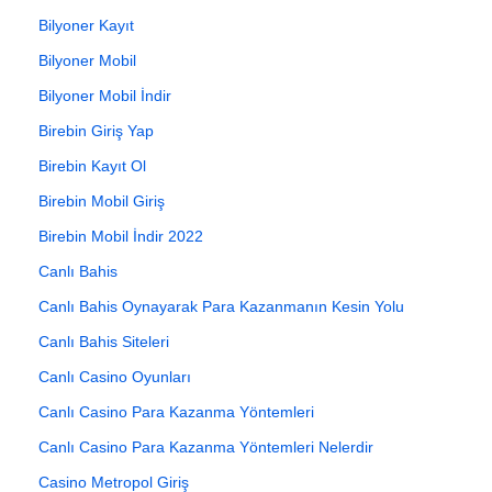
Bilyoner Kayıt
Bilyoner Mobil
Bilyoner Mobil İndir
Birebin Giriş Yap
Birebin Kayıt Ol
Birebin Mobil Giriş
Birebin Mobil İndir 2022
Canlı Bahis
Canlı Bahis Oynayarak Para Kazanmanın Kesin Yolu
Canlı Bahis Siteleri
Canlı Casino Oyunları
Canlı Casino Para Kazanma Yöntemleri
Canlı Casino Para Kazanma Yöntemleri Nelerdir
Casino Metropol Giriş