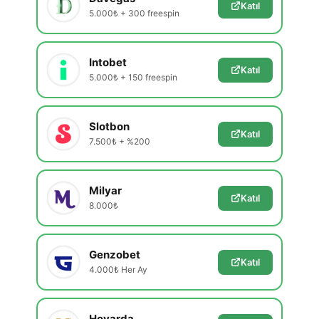
Katıl
5.000₺ + 300 freespin
Intobet
Katıl
5.000₺ + 150 freespin
Slotbon
Katıl
7.500₺ + %200
Milyar
Katıl
8.000₺
Genzobet
Katıl
4.000₺ Her Ay
Hovarda