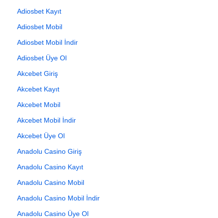
Adiosbet Kayıt
Adiosbet Mobil
Adiosbet Mobil İndir
Adiosbet Üye Ol
Akcebet Giriş
Akcebet Kayıt
Akcebet Mobil
Akcebet Mobil İndir
Akcebet Üye Ol
Anadolu Casino Giriş
Anadolu Casino Kayıt
Anadolu Casino Mobil
Anadolu Casino Mobil İndir
Anadolu Casino Üye Ol