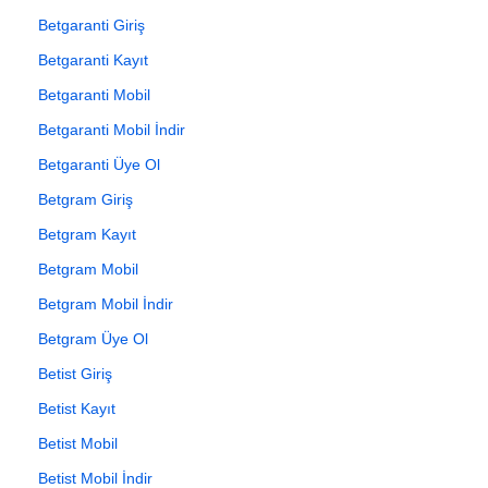
Betgaranti Giriş
Betgaranti Kayıt
Betgaranti Mobil
Betgaranti Mobil İndir
Betgaranti Üye Ol
Betgram Giriş
Betgram Kayıt
Betgram Mobil
Betgram Mobil İndir
Betgram Üye Ol
Betist Giriş
Betist Kayıt
Betist Mobil
Betist Mobil İndir