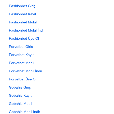
Fashionbet Giriş
Fashionbet Kayıt
Fashionbet Mobil
Fashionbet Mobil İndir
Fashionbet Üye Ol
Forvetbet Giriş
Forvetbet Kayıt
Forvetbet Mobil
Forvetbet Mobil İndir
Forvetbet Üye Ol
Gobahis Giriş
Gobahis Kayıt
Gobahis Mobil
Gobahis Mobil İndir