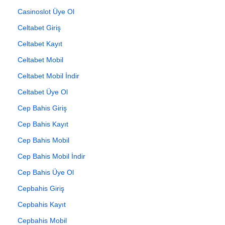
Casinoslot Üye Ol
Celtabet Giriş
Celtabet Kayıt
Celtabet Mobil
Celtabet Mobil İndir
Celtabet Üye Ol
Cep Bahis Giriş
Cep Bahis Kayıt
Cep Bahis Mobil
Cep Bahis Mobil İndir
Cep Bahis Üye Ol
Cepbahis Giriş
Cepbahis Kayıt
Cepbahis Mobil