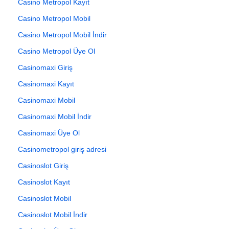
Casino Metropol Kayıt
Casino Metropol Mobil
Casino Metropol Mobil İndir
Casino Metropol Üye Ol
Casinomaxi Giriş
Casinomaxi Kayıt
Casinomaxi Mobil
Casinomaxi Mobil İndir
Casinomaxi Üye Ol
Casinometropol giriş adresi
Casinoslot Giriş
Casinoslot Kayıt
Casinoslot Mobil
Casinoslot Mobil İndir