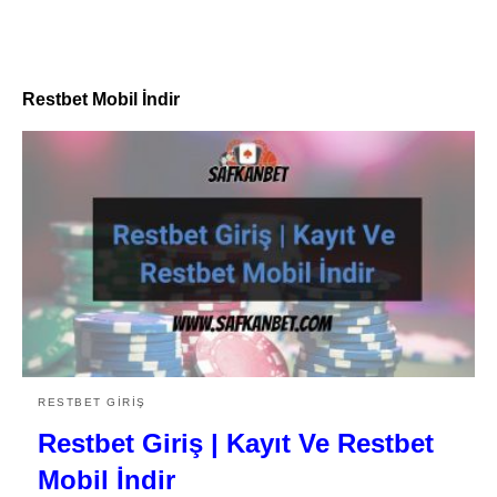
Restbet Mobil İndir
RESTBET GIRIŞ
Restbet Giriş | Kayıt Ve Restbet
Mobil İndir