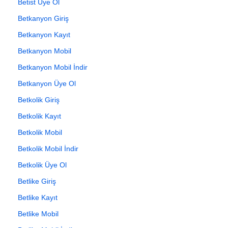
Betist Üye Ol
Betkanyon Giriş
Betkanyon Kayıt
Betkanyon Mobil
Betkanyon Mobil İndir
Betkanyon Üye Ol
Betkolik Giriş
Betkolik Kayıt
Betkolik Mobil
Betkolik Mobil İndir
Betkolik Üye Ol
Betlike Giriş
Betlike Kayıt
Betlike Mobil