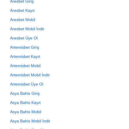
Aresbet Giriş
Aresbet Kayıt
Aresbet Mobil
Aresbet Mobil İndir
Aresbet Üye Ol
Artemisbet Giriş
Artemisbet Kayıt
Artemisbet Mobil
Artemisbet Mobil İndir
Artemisbet Üye Ol
Asya Bahis Giriş
Asya Bahis Kayıt
Asya Bahis Mobil
Asya Bahis Mobil İndir