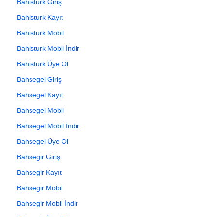
Bahisturk Giriş
Bahisturk Kayıt
Bahisturk Mobil
Bahisturk Mobil İndir
Bahisturk Üye Ol
Bahsegel Giriş
Bahsegel Kayıt
Bahsegel Mobil
Bahsegel Mobil İndir
Bahsegel Üye Ol
Bahsegir Giriş
Bahsegir Kayıt
Bahsegir Mobil
Bahsegir Mobil İndir