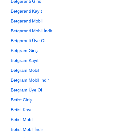
Betgaranti Giriş
Betgaranti Kayıt
Betgaranti Mobil
Betgaranti Mobil İndir
Betgaranti Üye Ol
Betgram Giriş
Betgram Kayıt
Betgram Mobil
Betgram Mobil İndir
Betgram Üye Ol
Betist Giriş
Betist Kayıt
Betist Mobil
Betist Mobil İndir