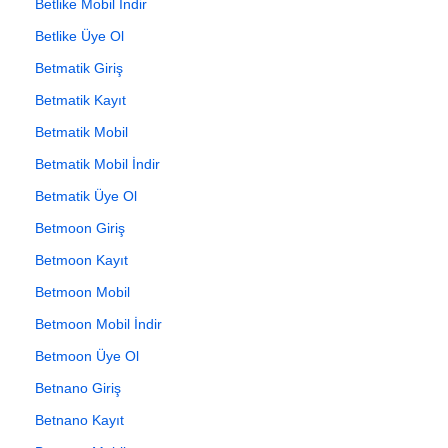
Betlike Mobil İndir
Betlike Üye Ol
Betmatik Giriş
Betmatik Kayıt
Betmatik Mobil
Betmatik Mobil İndir
Betmatik Üye Ol
Betmoon Giriş
Betmoon Kayıt
Betmoon Mobil
Betmoon Mobil İndir
Betmoon Üye Ol
Betnano Giriş
Betnano Kayıt