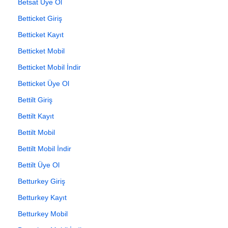
Betsat Üye Ol
Betticket Giriş
Betticket Kayıt
Betticket Mobil
Betticket Mobil İndir
Betticket Üye Ol
Bettilt Giriş
Bettilt Kayıt
Bettilt Mobil
Bettilt Mobil İndir
Bettilt Üye Ol
Betturkey Giriş
Betturkey Kayıt
Betturkey Mobil