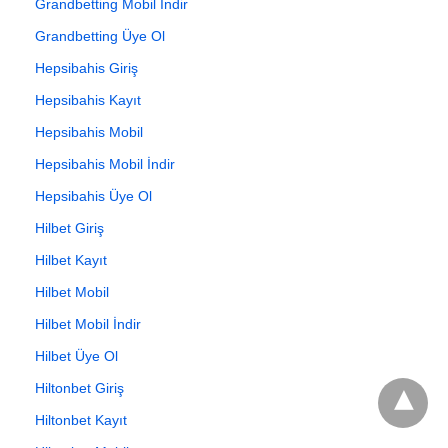
Grandbetting Mobil İndir
Grandbetting Üye Ol
Hepsibahis Giriş
Hepsibahis Kayıt
Hepsibahis Mobil
Hepsibahis Mobil İndir
Hepsibahis Üye Ol
Hilbet Giriş
Hilbet Kayıt
Hilbet Mobil
Hilbet Mobil İndir
Hilbet Üye Ol
Hiltonbet Giriş
Hiltonbet Kayıt