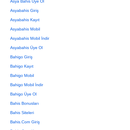
Asya Bahis Üye Ol
Asyabahis Giriş
Asyabahis Kayıt
Asyabahis Mobil
Asyabahis Mobil İndir
Asyabahis Üye Ol
Bahigo Giriş
Bahigo Kayıt
Bahigo Mobil
Bahigo Mobil İndir
Bahigo Üye Ol
Bahis Bonusları
Bahis Siteleri
Bahis.Com Giriş