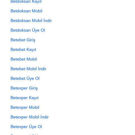
Betdoksan Kayıt
Betdoksan Mobil
Betdoksan Mobil İndir
Betdoksan Üye Ol
Betebet Giriş
Betebet Kayıt
Betebet Mobil
Betebet Mobil İndir
Betebet Üye Ol
Betexper Giriş
Betexper Kayıt
Betexper Mobil
Betexper Mobil İndir
Betexper Üye Ol