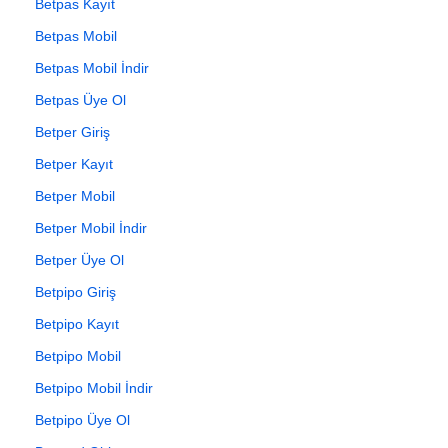
Betpas Kayıt
Betpas Mobil
Betpas Mobil İndir
Betpas Üye Ol
Betper Giriş
Betper Kayıt
Betper Mobil
Betper Mobil İndir
Betper Üye Ol
Betpipo Giriş
Betpipo Kayıt
Betpipo Mobil
Betpipo Mobil İndir
Betpipo Üye Ol