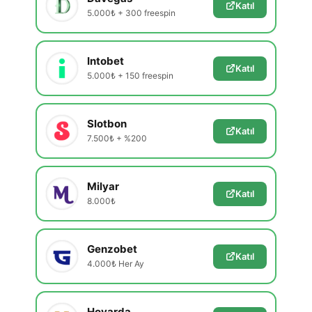
Katıl
5.000₺ + 300 freespin
Intobet
Katıl
5.000₺ + 150 freespin
Slotbon
Katıl
7.500₺ + %200
Milyar
Katıl
8.000₺
Genzobet
Katıl
4.000₺ Her Ay
Hovarda