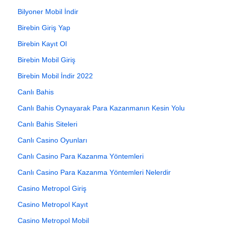
Bilyoner Mobil İndir
Birebin Giriş Yap
Birebin Kayıt Ol
Birebin Mobil Giriş
Birebin Mobil İndir 2022
Canlı Bahis
Canlı Bahis Oynayarak Para Kazanmanın Kesin Yolu
Canlı Bahis Siteleri
Canlı Casino Oyunları
Canlı Casino Para Kazanma Yöntemleri
Canlı Casino Para Kazanma Yöntemleri Nelerdir
Casino Metropol Giriş
Casino Metropol Kayıt
Casino Metropol Mobil