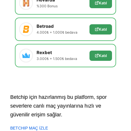
Katıl
%300 Bonus
Betroad
Katıl
4.000₺ + 1.000₺ bedava
Rexbet
Katıl
3.000₺ + 1.500₺ bedava
Betchip için hazırlanmış bu platform, spor
severlere canlı maç yayınlarına hızlı ve
güvenilir erişim sağlar.
BETCHIP MAÇ İZLE