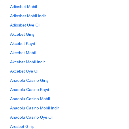
Adiosbet Mobil
Adiosbet Mobil İndir
Adiosbet Üye Ol
Akcebet Giriş
Akcebet Kayıt
Akcebet Mobil
Akcebet Mobil İndir
Akcebet Üye Ol
Anadolu Casino Giriş
Anadolu Casino Kayıt
Anadolu Casino Mobil
Anadolu Casino Mobil İndir
Anadolu Casino Üye Ol
Aresbet Giriş