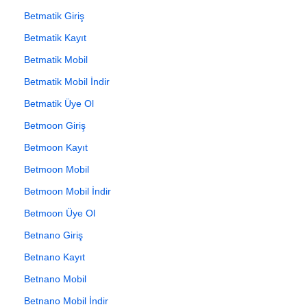
Betmatik Giriş
Betmatik Kayıt
Betmatik Mobil
Betmatik Mobil İndir
Betmatik Üye Ol
Betmoon Giriş
Betmoon Kayıt
Betmoon Mobil
Betmoon Mobil İndir
Betmoon Üye Ol
Betnano Giriş
Betnano Kayıt
Betnano Mobil
Betnano Mobil İndir