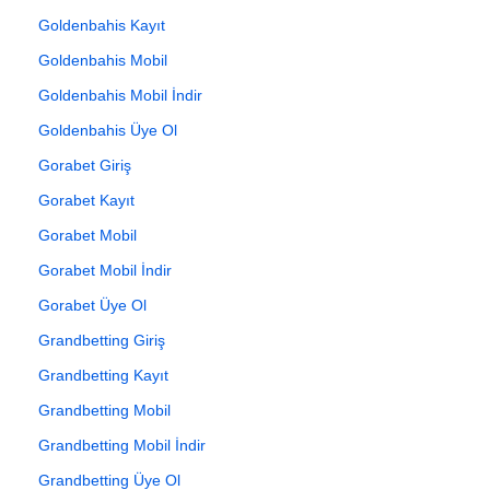
Goldenbahis Kayıt
Goldenbahis Mobil
Goldenbahis Mobil İndir
Goldenbahis Üye Ol
Gorabet Giriş
Gorabet Kayıt
Gorabet Mobil
Gorabet Mobil İndir
Gorabet Üye Ol
Grandbetting Giriş
Grandbetting Kayıt
Grandbetting Mobil
Grandbetting Mobil İndir
Grandbetting Üye Ol