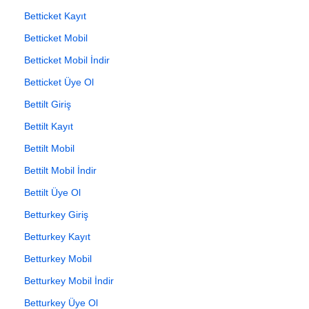
Betticket Kayıt
Betticket Mobil
Betticket Mobil İndir
Betticket Üye Ol
Bettilt Giriş
Bettilt Kayıt
Bettilt Mobil
Bettilt Mobil İndir
Bettilt Üye Ol
Betturkey Giriş
Betturkey Kayıt
Betturkey Mobil
Betturkey Mobil İndir
Betturkey Üye Ol