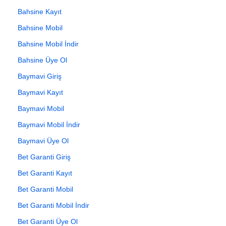
Bahsine Kayıt
Bahsine Mobil
Bahsine Mobil İndir
Bahsine Üye Ol
Baymavi Giriş
Baymavi Kayıt
Baymavi Mobil
Baymavi Mobil İndir
Baymavi Üye Ol
Bet Garanti Giriş
Bet Garanti Kayıt
Bet Garanti Mobil
Bet Garanti Mobil İndir
Bet Garanti Üye Ol