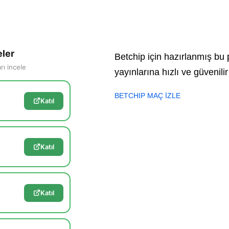
eler
Betchip için hazırlanmış bu 
ı incele
yayınlarına hızlı ve güvenilir
BETCHIP MAÇ İZLE
Katıl
Katıl
Katıl