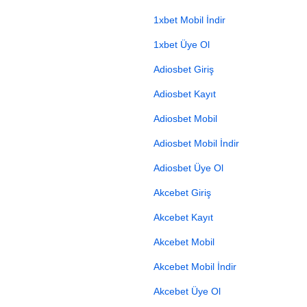
1xbet Mobil İndir
1xbet Üye Ol
Adiosbet Giriş
Adiosbet Kayıt
Adiosbet Mobil
Adiosbet Mobil İndir
Adiosbet Üye Ol
Akcebet Giriş
Akcebet Kayıt
Akcebet Mobil
Akcebet Mobil İndir
Akcebet Üye Ol