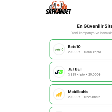
En Güvenilir Sit
Yeni kampanya ve bonuslar
Bets10
20.000₺ + %300 kripto
JETBET
%325 kripto + 20.000₺
Mobilbahis
20.000₺ + %225 kripto