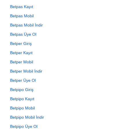
Betpas Kayıt
Betpas Mobil
Betpas Mobil İndir
Betpas Üye Ol
Betper Giriş
Betper Kayıt
Betper Mobil
Betper Mobil İndir
Betper Üye Ol
Betpipo Giriş
Betpipo Kayıt
Betpipo Mobil
Betpipo Mobil İndir
Betpipo Üye Ol