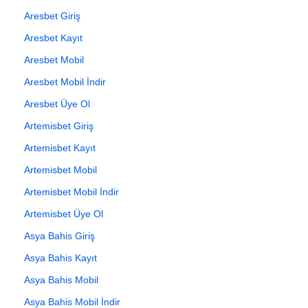
Aresbet Giriş
Aresbet Kayıt
Aresbet Mobil
Aresbet Mobil İndir
Aresbet Üye Ol
Artemisbet Giriş
Artemisbet Kayıt
Artemisbet Mobil
Artemisbet Mobil İndir
Artemisbet Üye Ol
Asya Bahis Giriş
Asya Bahis Kayıt
Asya Bahis Mobil
Asya Bahis Mobil İndir