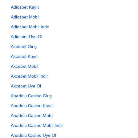
Adiosbet Kayıt
Adiosbet Mobil
Adiosbet Mobil İndir
Adiosbet Üye Ol
Akcebet Giriş
Akcebet Kayıt
Akcebet Mobil
Akcebet Mobil İndir
Akcebet Üye Ol
Anadolu Casino Giriş
Anadolu Casino Kayıt
Anadolu Casino Mobil
Anadolu Casino Mobil İndir
Anadolu Casino Üye Ol