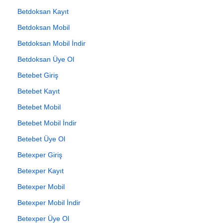
Betdoksan Kayıt
Betdoksan Mobil
Betdoksan Mobil İndir
Betdoksan Üye Ol
Betebet Giriş
Betebet Kayıt
Betebet Mobil
Betebet Mobil İndir
Betebet Üye Ol
Betexper Giriş
Betexper Kayıt
Betexper Mobil
Betexper Mobil İndir
Betexper Üye Ol