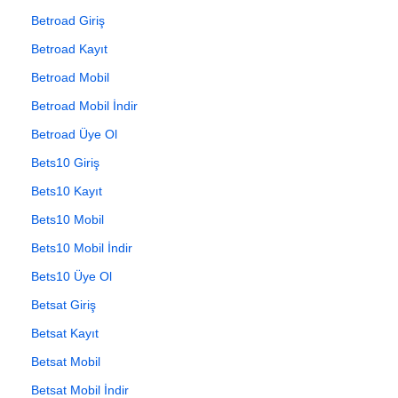
Betroad Giriş
Betroad Kayıt
Betroad Mobil
Betroad Mobil İndir
Betroad Üye Ol
Bets10 Giriş
Bets10 Kayıt
Bets10 Mobil
Bets10 Mobil İndir
Bets10 Üye Ol
Betsat Giriş
Betsat Kayıt
Betsat Mobil
Betsat Mobil İndir