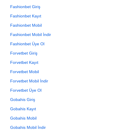
Fashionbet Giriş
Fashionbet Kayıt
Fashionbet Mobil
Fashionbet Mobil İndir
Fashionbet Üye Ol
Forvetbet Giriş
Forvetbet Kayıt
Forvetbet Mobil
Forvetbet Mobil İndir
Forvetbet Üye Ol
Gobahis Giriş
Gobahis Kayıt
Gobahis Mobil
Gobahis Mobil İndir