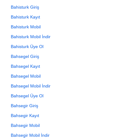
Bahisturk Giriş
Bahisturk Kayıt
Bahisturk Mobil
Bahisturk Mobil İndir
Bahisturk Üye Ol
Bahsegel Giriş
Bahsegel Kayıt
Bahsegel Mobil
Bahsegel Mobil İndir
Bahsegel Üye Ol
Bahsegir Giriş
Bahsegir Kayıt
Bahsegir Mobil
Bahsegir Mobil İndir