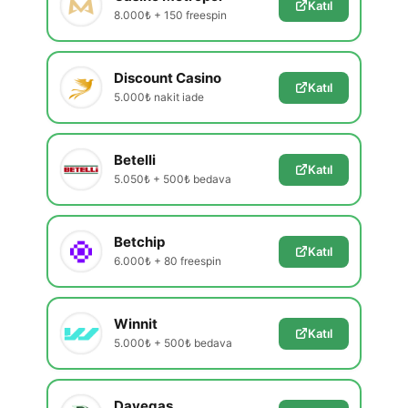
Katıl
8.000₺ + 150 freespin
Discount Casino
Katıl
5.000₺ nakit iade
Betelli
Katıl
5.050₺ + 500₺ bedava
Betchip
Katıl
6.000₺ + 80 freespin
Winnit
Katıl
5.000₺ + 500₺ bedava
Davegas