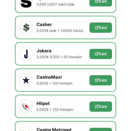
Katıl
2.000 USDT nakit iade
Casher
Katıl
5.000₺ iade + 1.000₺ risksiz
Jokera
Katıl
3.000₺ %200 + 50 freespin
CasinoMaxi
Katıl
6.500₺ + 150 freespin
Hitpot
Katıl
5.000₺ + 100 freespin
Casino Metropol