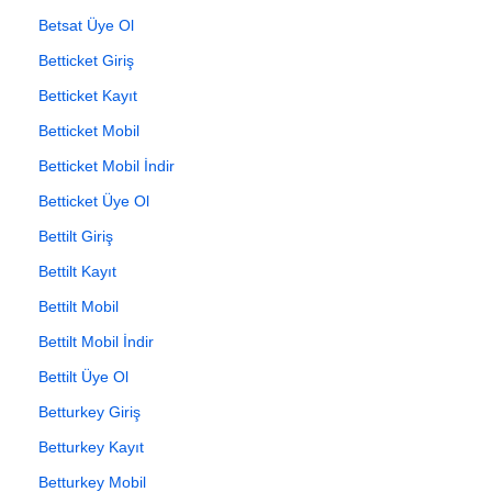
Betsat Üye Ol
Betticket Giriş
Betticket Kayıt
Betticket Mobil
Betticket Mobil İndir
Betticket Üye Ol
Bettilt Giriş
Bettilt Kayıt
Bettilt Mobil
Bettilt Mobil İndir
Bettilt Üye Ol
Betturkey Giriş
Betturkey Kayıt
Betturkey Mobil