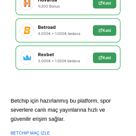
Katıl
%300 Bonus
Betroad
Katıl
4.000₺ + 1.000₺ bedava
Rexbet
Katıl
3.000₺ + 1.500₺ bedava
Betchip için hazırlanmış bu platform, spor
severlere canlı maç yayınlarına hızlı ve
güvenilir erişim sağlar.
BETCHIP MAÇ İZLE