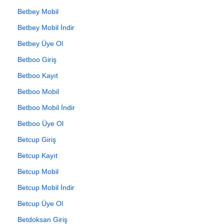
Betbey Mobil
Betbey Mobil İndir
Betbey Üye Ol
Betboo Giriş
Betboo Kayıt
Betboo Mobil
Betboo Mobil İndir
Betboo Üye Ol
Betcup Giriş
Betcup Kayıt
Betcup Mobil
Betcup Mobil İndir
Betcup Üye Ol
Betdoksan Giriş