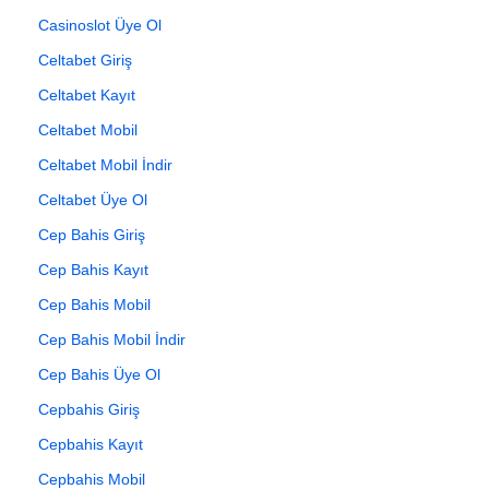
Casinoslot Üye Ol
Celtabet Giriş
Celtabet Kayıt
Celtabet Mobil
Celtabet Mobil İndir
Celtabet Üye Ol
Cep Bahis Giriş
Cep Bahis Kayıt
Cep Bahis Mobil
Cep Bahis Mobil İndir
Cep Bahis Üye Ol
Cepbahis Giriş
Cepbahis Kayıt
Cepbahis Mobil