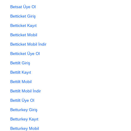
Betsat Üye Ol
Betticket Giriş
Betticket Kayıt
Betticket Mobil
Betticket Mobil İndir
Betticket Üye Ol
Bettilt Giriş
Bettilt Kayıt
Bettilt Mobil
Bettilt Mobil İndir
Bettilt Üye Ol
Betturkey Giriş
Betturkey Kayıt
Betturkey Mobil