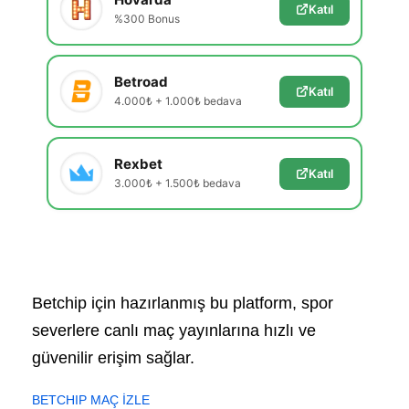
Katıl
%300 Bonus
Betroad
Katıl
4.000₺ + 1.000₺ bedava
Rexbet
Katıl
3.000₺ + 1.500₺ bedava
Betchip için hazırlanmış bu platform, spor
severlere canlı maç yayınlarına hızlı ve
güvenilir erişim sağlar.
BETCHIP MAÇ İZLE