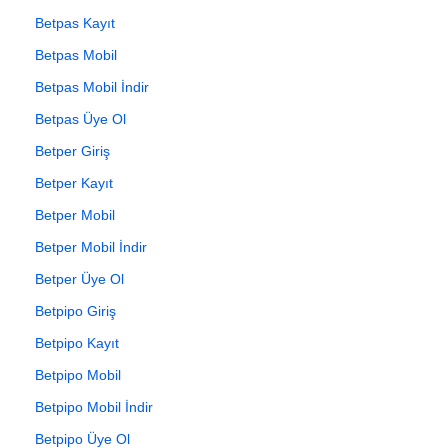
Betpas Kayıt
Betpas Mobil
Betpas Mobil İndir
Betpas Üye Ol
Betper Giriş
Betper Kayıt
Betper Mobil
Betper Mobil İndir
Betper Üye Ol
Betpipo Giriş
Betpipo Kayıt
Betpipo Mobil
Betpipo Mobil İndir
Betpipo Üye Ol