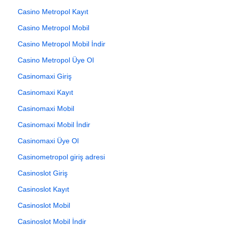
Casino Metropol Kayıt
Casino Metropol Mobil
Casino Metropol Mobil İndir
Casino Metropol Üye Ol
Casinomaxi Giriş
Casinomaxi Kayıt
Casinomaxi Mobil
Casinomaxi Mobil İndir
Casinomaxi Üye Ol
Casinometropol giriş adresi
Casinoslot Giriş
Casinoslot Kayıt
Casinoslot Mobil
Casinoslot Mobil İndir