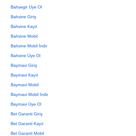
Bahsegir Üye Ol
Bahsine Giriş
Bahsine Kayıt
Bahsine Mobil
Bahsine Mobil İndir
Bahsine Üye Ol
Baymavi Giriş
Baymavi Kayıt
Baymavi Mobil
Baymavi Mobil İndir
Baymavi Üye Ol
Bet Garanti Giriş
Bet Garanti Kayıt
Bet Garanti Mobil