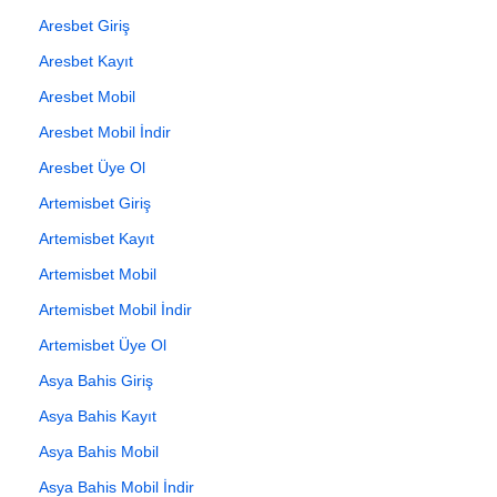
Aresbet Giriş
Aresbet Kayıt
Aresbet Mobil
Aresbet Mobil İndir
Aresbet Üye Ol
Artemisbet Giriş
Artemisbet Kayıt
Artemisbet Mobil
Artemisbet Mobil İndir
Artemisbet Üye Ol
Asya Bahis Giriş
Asya Bahis Kayıt
Asya Bahis Mobil
Asya Bahis Mobil İndir