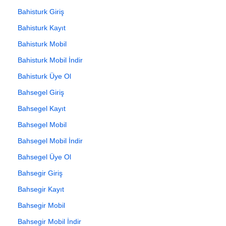
Bahisturk Giriş
Bahisturk Kayıt
Bahisturk Mobil
Bahisturk Mobil İndir
Bahisturk Üye Ol
Bahsegel Giriş
Bahsegel Kayıt
Bahsegel Mobil
Bahsegel Mobil İndir
Bahsegel Üye Ol
Bahsegir Giriş
Bahsegir Kayıt
Bahsegir Mobil
Bahsegir Mobil İndir