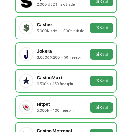
Katıl
2.000 USDT nakit iade
Casher
Katıl
5.000₺ iade + 1.000₺ risksiz
Jokera
Katıl
3.000₺ %200 + 50 freespin
CasinoMaxi
Katıl
6.500₺ + 150 freespin
Hitpot
Katıl
5.000₺ + 100 freespin
Casino Metropol