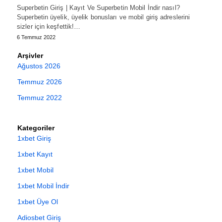
Superbetin Giriş | Kayıt Ve Superbetin Mobil İndir nasıl?
Superbetin üyelik, üyelik bonusları ve mobil giriş adreslerini
sizler için keşfettik!…
6 Temmuz 2022
Arşivler
Ağustos 2026
Temmuz 2026
Temmuz 2022
Kategoriler
1xbet Giriş
1xbet Kayıt
1xbet Mobil
1xbet Mobil İndir
1xbet Üye Ol
Adiosbet Giriş