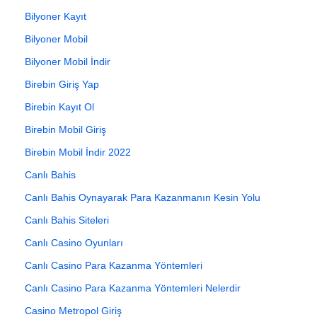
Bilyoner Kayıt
Bilyoner Mobil
Bilyoner Mobil İndir
Birebin Giriş Yap
Birebin Kayıt Ol
Birebin Mobil Giriş
Birebin Mobil İndir 2022
Canlı Bahis
Canlı Bahis Oynayarak Para Kazanmanın Kesin Yolu
Canlı Bahis Siteleri
Canlı Casino Oyunları
Canlı Casino Para Kazanma Yöntemleri
Canlı Casino Para Kazanma Yöntemleri Nelerdir
Casino Metropol Giriş