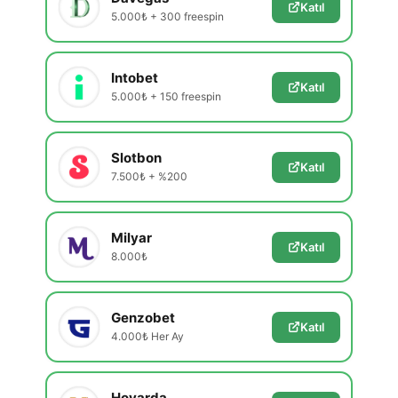
Katıl
5.000₺ + 300 freespin
Intobet
Katıl
5.000₺ + 150 freespin
Slotbon
Katıl
7.500₺ + %200
Milyar
Katıl
8.000₺
Genzobet
Katıl
4.000₺ Her Ay
Hovarda