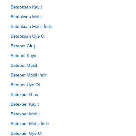
Betdoksan Kayıt
Betdoksan Mobil
Betdoksan Mobil İndir
Betdoksan Üye Ol
Betebet Giriş
Betebet Kayıt
Betebet Mobil
Betebet Mobil İndir
Betebet Üye Ol
Betexper Giriş
Betexper Kayıt
Betexper Mobil
Betexper Mobil İndir
Betexper Üye Ol