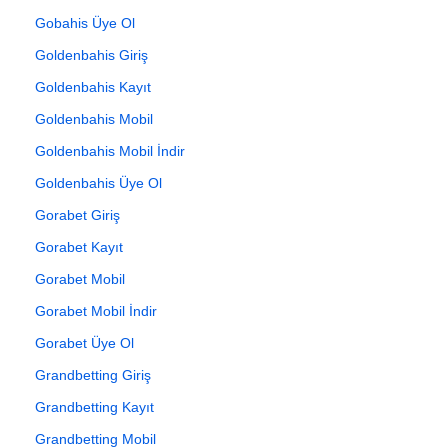
Gobahis Üye Ol
Goldenbahis Giriş
Goldenbahis Kayıt
Goldenbahis Mobil
Goldenbahis Mobil İndir
Goldenbahis Üye Ol
Gorabet Giriş
Gorabet Kayıt
Gorabet Mobil
Gorabet Mobil İndir
Gorabet Üye Ol
Grandbetting Giriş
Grandbetting Kayıt
Grandbetting Mobil