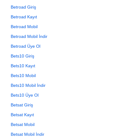
Betroad Giriş
Betroad Kayıt
Betroad Mobil
Betroad Mobil İndir
Betroad Üye Ol
Bets10 Giriş
Bets10 Kayıt
Bets10 Mobil
Bets10 Mobil İndir
Bets10 Üye Ol
Betsat Giriş
Betsat Kayıt
Betsat Mobil
Betsat Mobil İndir