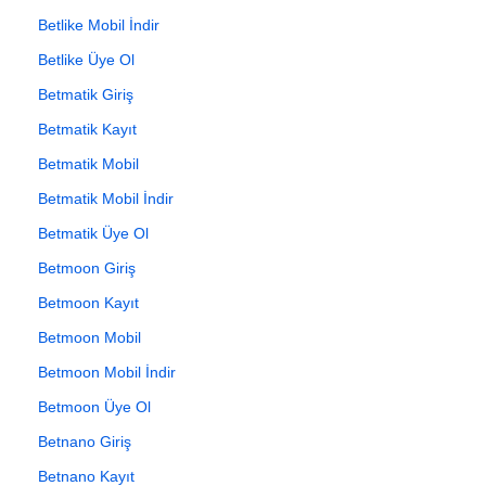
Betlike Mobil İndir
Betlike Üye Ol
Betmatik Giriş
Betmatik Kayıt
Betmatik Mobil
Betmatik Mobil İndir
Betmatik Üye Ol
Betmoon Giriş
Betmoon Kayıt
Betmoon Mobil
Betmoon Mobil İndir
Betmoon Üye Ol
Betnano Giriş
Betnano Kayıt