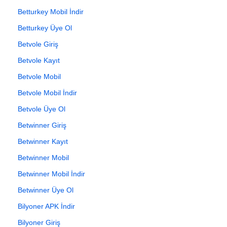
Betturkey Mobil İndir
Betturkey Üye Ol
Betvole Giriş
Betvole Kayıt
Betvole Mobil
Betvole Mobil İndir
Betvole Üye Ol
Betwinner Giriş
Betwinner Kayıt
Betwinner Mobil
Betwinner Mobil İndir
Betwinner Üye Ol
Bilyoner APK İndir
Bilyoner Giriş