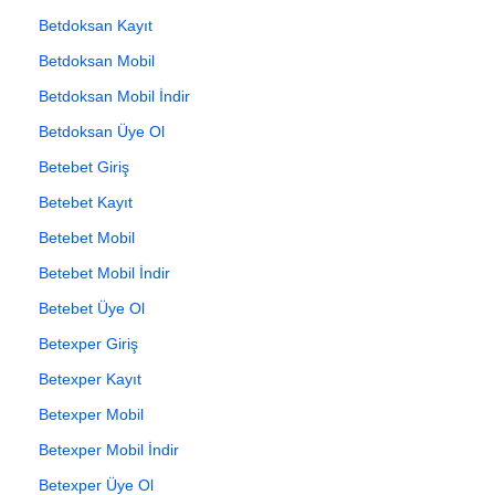
Betdoksan Kayıt
Betdoksan Mobil
Betdoksan Mobil İndir
Betdoksan Üye Ol
Betebet Giriş
Betebet Kayıt
Betebet Mobil
Betebet Mobil İndir
Betebet Üye Ol
Betexper Giriş
Betexper Kayıt
Betexper Mobil
Betexper Mobil İndir
Betexper Üye Ol