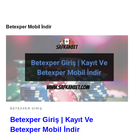
Betexper Mobil İndir
BETEXPER GIRIŞ
Betexper Giriş | Kayıt Ve
Betexper Mobil İndir