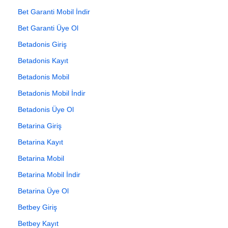
Bet Garanti Mobil İndir
Bet Garanti Üye Ol
Betadonis Giriş
Betadonis Kayıt
Betadonis Mobil
Betadonis Mobil İndir
Betadonis Üye Ol
Betarina Giriş
Betarina Kayıt
Betarina Mobil
Betarina Mobil İndir
Betarina Üye Ol
Betbey Giriş
Betbey Kayıt