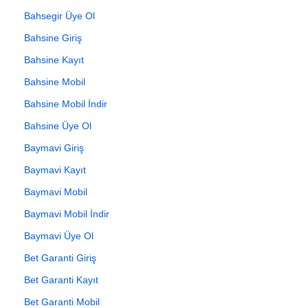
Bahsegir Üye Ol
Bahsine Giriş
Bahsine Kayıt
Bahsine Mobil
Bahsine Mobil İndir
Bahsine Üye Ol
Baymavi Giriş
Baymavi Kayıt
Baymavi Mobil
Baymavi Mobil İndir
Baymavi Üye Ol
Bet Garanti Giriş
Bet Garanti Kayıt
Bet Garanti Mobil