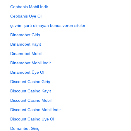
Cepbahis Mobil İndir
Cepbahis Üye Ol
çevrim şartı olmayan bonus veren siteler
Dinamobet Giriş
Dinamobet Kayıt
Dinamobet Mobil
Dinamobet Mobil İndir
Dinamobet Üye Ol
Discount Casino Giriş
Discount Casino Kayıt
Discount Casino Mobil
Discount Casino Mobil İndir
Discount Casino Üye Ol
Dumanbet Giriş