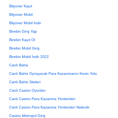
Bilyoner Kayıt
Bilyoner Mobil
Bilyoner Mobil İndir
Birebin Giriş Yap
Birebin Kayıt Ol
Birebin Mobil Giriş
Birebin Mobil İndir 2022
Canlı Bahis
Canlı Bahis Oynayarak Para Kazanmanın Kesin Yolu
Canlı Bahis Siteleri
Canlı Casino Oyunları
Canlı Casino Para Kazanma Yöntemleri
Canlı Casino Para Kazanma Yöntemleri Nelerdir
Casino Metropol Giriş