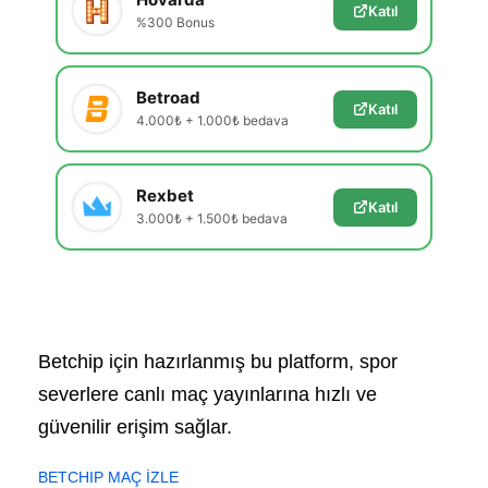
Katıl
%300 Bonus
Betroad
Katıl
4.000₺ + 1.000₺ bedava
Rexbet
Katıl
3.000₺ + 1.500₺ bedava
Betchip için hazırlanmış bu platform, spor
severlere canlı maç yayınlarına hızlı ve
güvenilir erişim sağlar.
BETCHIP MAÇ İZLE