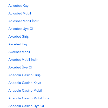
Adiosbet Kayıt
Adiosbet Mobil
Adiosbet Mobil İndir
Adiosbet Üye Ol
Akcebet Giriş
Akcebet Kayıt
Akcebet Mobil
Akcebet Mobil İndir
Akcebet Üye Ol
Anadolu Casino Giriş
Anadolu Casino Kayıt
Anadolu Casino Mobil
Anadolu Casino Mobil İndir
Anadolu Casino Üye Ol