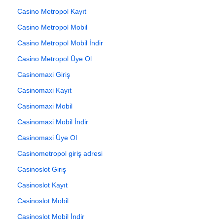
Casino Metropol Kayıt
Casino Metropol Mobil
Casino Metropol Mobil İndir
Casino Metropol Üye Ol
Casinomaxi Giriş
Casinomaxi Kayıt
Casinomaxi Mobil
Casinomaxi Mobil İndir
Casinomaxi Üye Ol
Casinometropol giriş adresi
Casinoslot Giriş
Casinoslot Kayıt
Casinoslot Mobil
Casinoslot Mobil İndir