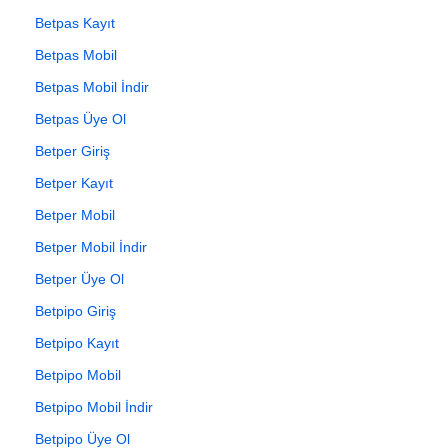
Betpas Kayıt
Betpas Mobil
Betpas Mobil İndir
Betpas Üye Ol
Betper Giriş
Betper Kayıt
Betper Mobil
Betper Mobil İndir
Betper Üye Ol
Betpipo Giriş
Betpipo Kayıt
Betpipo Mobil
Betpipo Mobil İndir
Betpipo Üye Ol