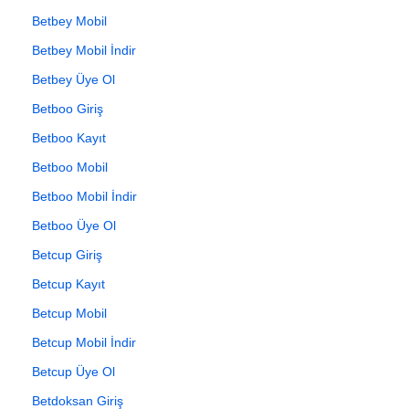
Betbey Mobil
Betbey Mobil İndir
Betbey Üye Ol
Betboo Giriş
Betboo Kayıt
Betboo Mobil
Betboo Mobil İndir
Betboo Üye Ol
Betcup Giriş
Betcup Kayıt
Betcup Mobil
Betcup Mobil İndir
Betcup Üye Ol
Betdoksan Giriş