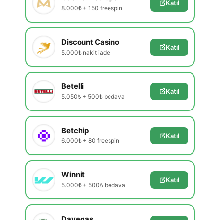
Katıl
8.000₺ + 150 freespin
Discount Casino
Katıl
5.000₺ nakit iade
Betelli
Katıl
5.050₺ + 500₺ bedava
Betchip
Katıl
6.000₺ + 80 freespin
Winnit
Katıl
5.000₺ + 500₺ bedava
Davegas