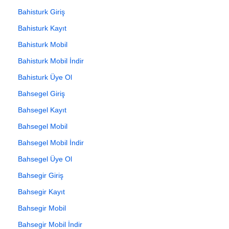
Bahisturk Giriş
Bahisturk Kayıt
Bahisturk Mobil
Bahisturk Mobil İndir
Bahisturk Üye Ol
Bahsegel Giriş
Bahsegel Kayıt
Bahsegel Mobil
Bahsegel Mobil İndir
Bahsegel Üye Ol
Bahsegir Giriş
Bahsegir Kayıt
Bahsegir Mobil
Bahsegir Mobil İndir