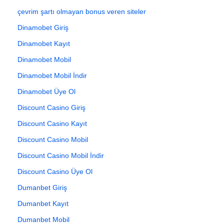
çevrim şartı olmayan bonus veren siteler
Dinamobet Giriş
Dinamobet Kayıt
Dinamobet Mobil
Dinamobet Mobil İndir
Dinamobet Üye Ol
Discount Casino Giriş
Discount Casino Kayıt
Discount Casino Mobil
Discount Casino Mobil İndir
Discount Casino Üye Ol
Dumanbet Giriş
Dumanbet Kayıt
Dumanbet Mobil