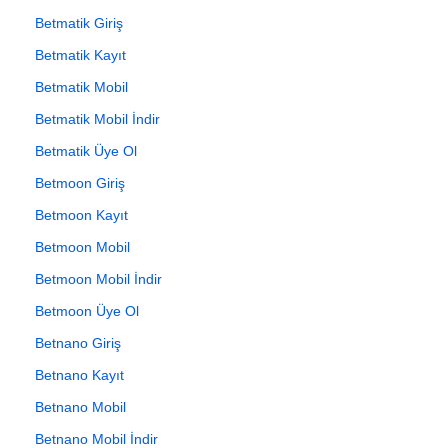
Betmatik Giriş
Betmatik Kayıt
Betmatik Mobil
Betmatik Mobil İndir
Betmatik Üye Ol
Betmoon Giriş
Betmoon Kayıt
Betmoon Mobil
Betmoon Mobil İndir
Betmoon Üye Ol
Betnano Giriş
Betnano Kayıt
Betnano Mobil
Betnano Mobil İndir