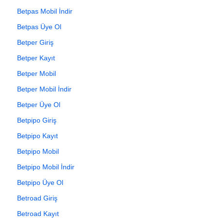
Betpas Mobil İndir
Betpas Üye Ol
Betper Giriş
Betper Kayıt
Betper Mobil
Betper Mobil İndir
Betper Üye Ol
Betpipo Giriş
Betpipo Kayıt
Betpipo Mobil
Betpipo Mobil İndir
Betpipo Üye Ol
Betroad Giriş
Betroad Kayıt