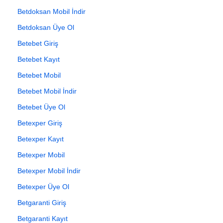
Betdoksan Mobil İndir
Betdoksan Üye Ol
Betebet Giriş
Betebet Kayıt
Betebet Mobil
Betebet Mobil İndir
Betebet Üye Ol
Betexper Giriş
Betexper Kayıt
Betexper Mobil
Betexper Mobil İndir
Betexper Üye Ol
Betgaranti Giriş
Betgaranti Kayıt