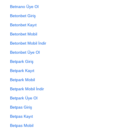
Betnano Üye Ol
Betonbet Giriş
Betonbet Kayıt
Betonbet Mobil
Betonbet Mobil İndir
Betonbet Üye Ol
Betpark Giriş
Betpark Kayıt
Betpark Mobil
Betpark Mobil İndir
Betpark Üye Ol
Betpas Giriş
Betpas Kayıt
Betpas Mobil