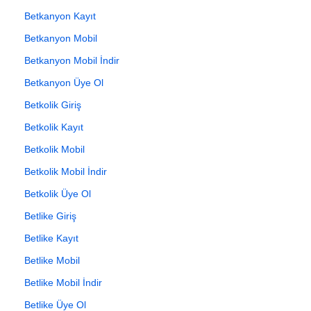
Betkanyon Kayıt
Betkanyon Mobil
Betkanyon Mobil İndir
Betkanyon Üye Ol
Betkolik Giriş
Betkolik Kayıt
Betkolik Mobil
Betkolik Mobil İndir
Betkolik Üye Ol
Betlike Giriş
Betlike Kayıt
Betlike Mobil
Betlike Mobil İndir
Betlike Üye Ol