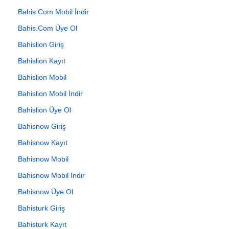
Bahis.Com Mobil İndir
Bahis.Com Üye Ol
Bahislion Giriş
Bahislion Kayıt
Bahislion Mobil
Bahislion Mobil İndir
Bahislion Üye Ol
Bahisnow Giriş
Bahisnow Kayıt
Bahisnow Mobil
Bahisnow Mobil İndir
Bahisnow Üye Ol
Bahisturk Giriş
Bahisturk Kayıt