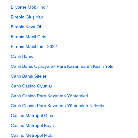
Bilyoner Mobil İndir
Birebin Giriş Yap
Birebin Kayıt Ol
Birebin Mobil Giriş
Birebin Mobil İndir 2022
Canlı Bahis
Canlı Bahis Oynayarak Para Kazanmanın Kesin Yolu
Canlı Bahis Siteleri
Canlı Casino Oyunları
Canlı Casino Para Kazanma Yöntemleri
Canlı Casino Para Kazanma Yöntemleri Nelerdir
Casino Metropol Giriş
Casino Metropol Kayıt
Casino Metropol Mobil