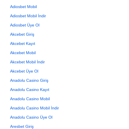
Adiosbet Mobil
Adiosbet Mobil İndir
Adiosbet Üye Ol
Akcebet Giriş
Akcebet Kayıt
Akcebet Mobil
Akcebet Mobil İndir
Akcebet Üye Ol
Anadolu Casino Giriş
Anadolu Casino Kayıt
Anadolu Casino Mobil
Anadolu Casino Mobil İndir
Anadolu Casino Üye Ol
Aresbet Giriş