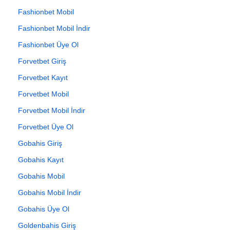
Fashionbet Mobil
Fashionbet Mobil İndir
Fashionbet Üye Ol
Forvetbet Giriş
Forvetbet Kayıt
Forvetbet Mobil
Forvetbet Mobil İndir
Forvetbet Üye Ol
Gobahis Giriş
Gobahis Kayıt
Gobahis Mobil
Gobahis Mobil İndir
Gobahis Üye Ol
Goldenbahis Giriş