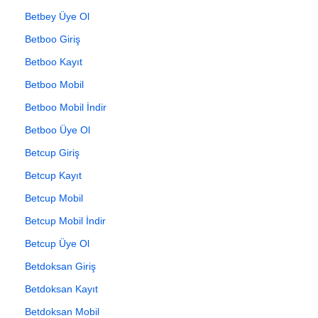
Betbey Üye Ol
Betboo Giriş
Betboo Kayıt
Betboo Mobil
Betboo Mobil İndir
Betboo Üye Ol
Betcup Giriş
Betcup Kayıt
Betcup Mobil
Betcup Mobil İndir
Betcup Üye Ol
Betdoksan Giriş
Betdoksan Kayıt
Betdoksan Mobil