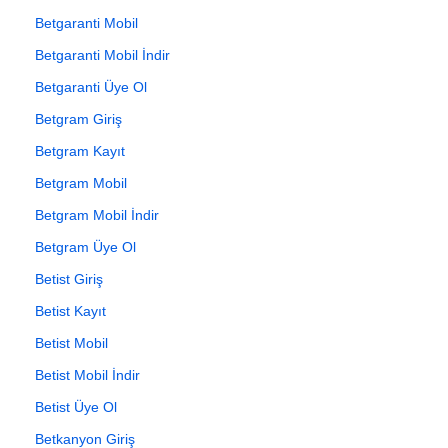
Betgaranti Mobil
Betgaranti Mobil İndir
Betgaranti Üye Ol
Betgram Giriş
Betgram Kayıt
Betgram Mobil
Betgram Mobil İndir
Betgram Üye Ol
Betist Giriş
Betist Kayıt
Betist Mobil
Betist Mobil İndir
Betist Üye Ol
Betkanyon Giriş