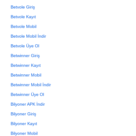
Betvole Giriş
Betvole Kayıt
Betvole Mobil
Betvole Mobil İndir
Betvole Üye Ol
Betwinner Giriş
Betwinner Kayıt
Betwinner Mobil
Betwinner Mobil İndir
Betwinner Üye Ol
Bilyoner APK İndir
Bilyoner Giriş
Bilyoner Kayıt
Bilyoner Mobil