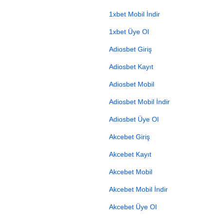
1xbet Mobil İndir
1xbet Üye Ol
Adiosbet Giriş
Adiosbet Kayıt
Adiosbet Mobil
Adiosbet Mobil İndir
Adiosbet Üye Ol
Akcebet Giriş
Akcebet Kayıt
Akcebet Mobil
Akcebet Mobil İndir
Akcebet Üye Ol