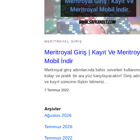
MERITROYAL GIRIŞ
Meritroyal Giriş | Kayıt Ve Meritroy
Mobil İndir
Meritroyal giriş adımlarında bahis severleri kullanım
kolay ve pratik bir ara yüz karşılayacaktır! Giriş adı
ve kayıt sürecine ilişkin bilmeniz…
7 Temmuz 2022
Arşivler
Ağustos 2026
Temmuz 2026
Temmuz 2022