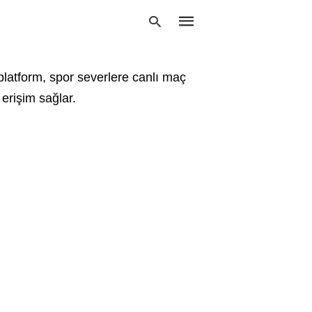
platform, spor severlere canlı maç
 erişim sağlar.
Type
your
search
query
and
hit
enter: