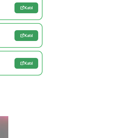
Katıl
Katıl
Katıl