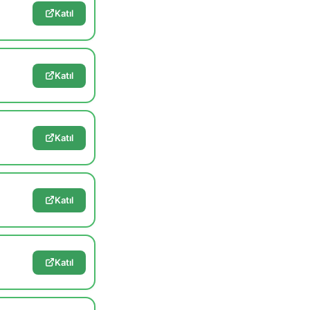
Katıl
Katıl
Katıl
Katıl
Katıl