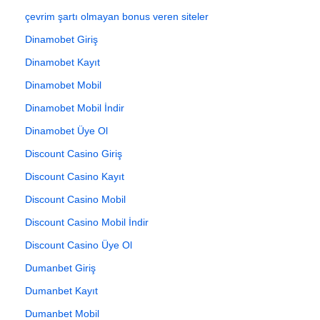
çevrim şartı olmayan bonus veren siteler
Dinamobet Giriş
Dinamobet Kayıt
Dinamobet Mobil
Dinamobet Mobil İndir
Dinamobet Üye Ol
Discount Casino Giriş
Discount Casino Kayıt
Discount Casino Mobil
Discount Casino Mobil İndir
Discount Casino Üye Ol
Dumanbet Giriş
Dumanbet Kayıt
Dumanbet Mobil