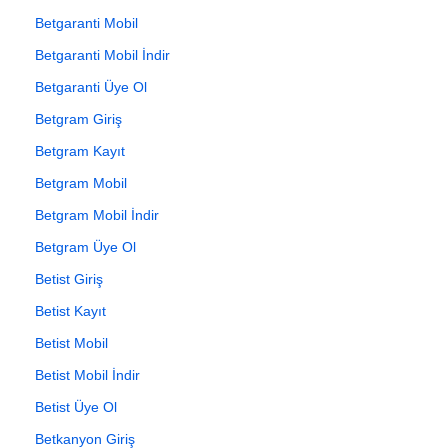
Betgaranti Mobil
Betgaranti Mobil İndir
Betgaranti Üye Ol
Betgram Giriş
Betgram Kayıt
Betgram Mobil
Betgram Mobil İndir
Betgram Üye Ol
Betist Giriş
Betist Kayıt
Betist Mobil
Betist Mobil İndir
Betist Üye Ol
Betkanyon Giriş