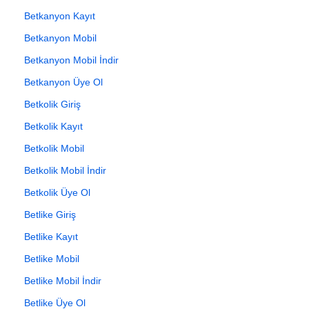
Betkanyon Kayıt
Betkanyon Mobil
Betkanyon Mobil İndir
Betkanyon Üye Ol
Betkolik Giriş
Betkolik Kayıt
Betkolik Mobil
Betkolik Mobil İndir
Betkolik Üye Ol
Betlike Giriş
Betlike Kayıt
Betlike Mobil
Betlike Mobil İndir
Betlike Üye Ol