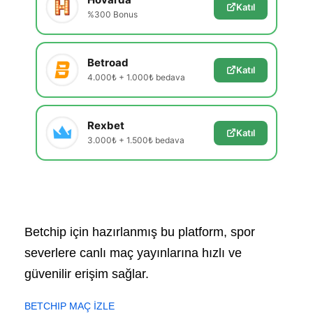
Katıl
%300 Bonus
Betroad
Katıl
4.000₺ + 1.000₺ bedava
Rexbet
Katıl
3.000₺ + 1.500₺ bedava
Betchip için hazırlanmış bu platform, spor
severlere canlı maç yayınlarına hızlı ve
güvenilir erişim sağlar.
BETCHIP MAÇ İZLE