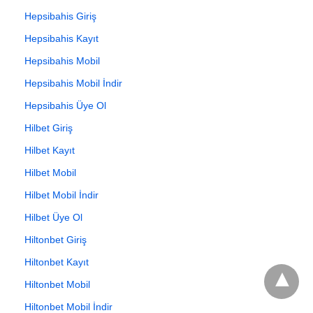
Hepsibahis Giriş
Hepsibahis Kayıt
Hepsibahis Mobil
Hepsibahis Mobil İndir
Hepsibahis Üye Ol
Hilbet Giriş
Hilbet Kayıt
Hilbet Mobil
Hilbet Mobil İndir
Hilbet Üye Ol
Hiltonbet Giriş
Hiltonbet Kayıt
Hiltonbet Mobil
Hiltonbet Mobil İndir