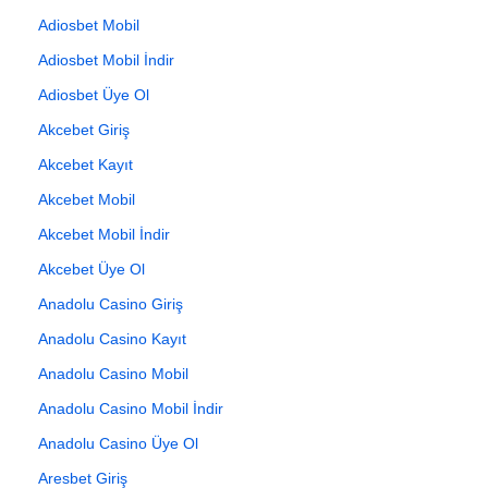
Adiosbet Mobil
Adiosbet Mobil İndir
Adiosbet Üye Ol
Akcebet Giriş
Akcebet Kayıt
Akcebet Mobil
Akcebet Mobil İndir
Akcebet Üye Ol
Anadolu Casino Giriş
Anadolu Casino Kayıt
Anadolu Casino Mobil
Anadolu Casino Mobil İndir
Anadolu Casino Üye Ol
Aresbet Giriş