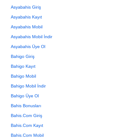
Asyabahis Giriş
Asyabahis Kayıt
Asyabahis Mobil
Asyabahis Mobil İndir
Asyabahis Üye Ol
Bahigo Giriş
Bahigo Kayıt
Bahigo Mobil
Bahigo Mobil İndir
Bahigo Üye Ol
Bahis Bonusları
Bahis.Com Giriş
Bahis.Com Kayıt
Bahis.Com Mobil