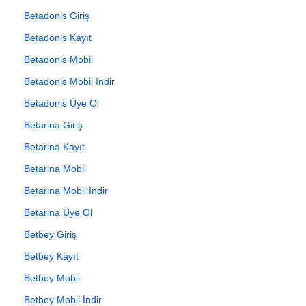
Betadonis Giriş
Betadonis Kayıt
Betadonis Mobil
Betadonis Mobil İndir
Betadonis Üye Ol
Betarina Giriş
Betarina Kayıt
Betarina Mobil
Betarina Mobil İndir
Betarina Üye Ol
Betbey Giriş
Betbey Kayıt
Betbey Mobil
Betbey Mobil İndir