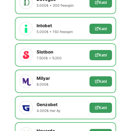
Katıl
5.000₺ + 300 freespin
Intobet
Katıl
5.000₺ + 150 freespin
Slotbon
Katıl
7.500₺ + %200
Milyar
Katıl
8.000₺
Genzobet
Katıl
4.000₺ Her Ay
Hovarda