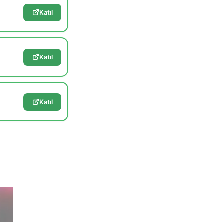
Katıl
Katıl
Katıl