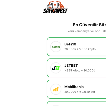
En Güvenilir Sit
Yeni kampanya ve bonuslar
Bets10
20.000₺ + %300 kripto
JETBET
%325 kripto + 20.000₺
Mobilbahis
20.000₺ + %225 kripto