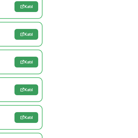
Katıl
Katıl
Katıl
Katıl
Katıl