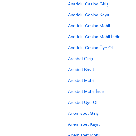
Anadolu Casino Giriş
Anadolu Casino Kayıt
Anadolu Casino Mobil
Anadolu Casino Mobil İndir
Anadolu Casino Üye Ol
Aresbet Giriş
Aresbet Kayıt
Aresbet Mobil
Aresbet Mobil İndir
Aresbet Üye Ol
Artemisbet Giriş
Artemisbet Kayıt
Artemisbet Mobil