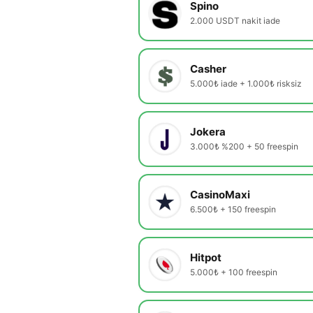
Spino
2.000 USDT nakit iade
Casher
5.000₺ iade + 1.000₺ risksiz
Jokera
3.000₺ %200 + 50 freespin
CasinoMaxi
6.500₺ + 150 freespin
Hitpot
5.000₺ + 100 freespin