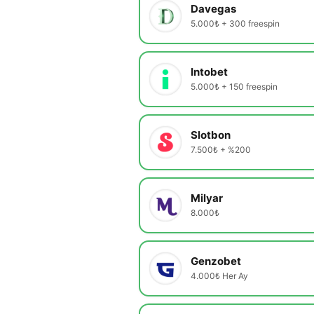
Davegas
5.000₺ + 300 freespin
Intobet
5.000₺ + 150 freespin
Slotbon
7.500₺ + %200
Milyar
8.000₺
Genzobet
4.000₺ Her Ay