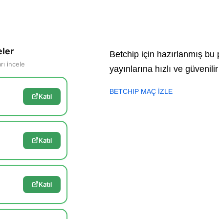
eler
Betchip için hazırlanmış bu 
ı incele
yayınlarına hızlı ve güvenilir
BETCHIP MAÇ İZLE
Katıl
Katıl
Katıl