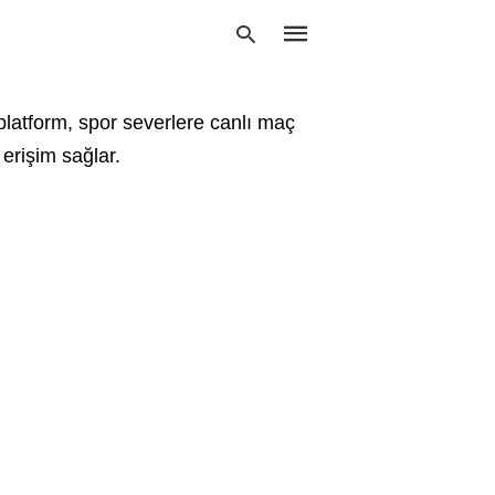
platform, spor severlere canlı maç
 erişim sağlar.
Type
your
search
query
and
hit
enter: