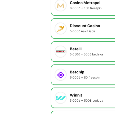
Casino Metropol
8.000₺ + 150 freespin
Discount Casino
5.000₺ nakit iade
Betelli
5.050₺ + 500₺ bedava
Betchip
6.000₺ + 80 freespin
Winnit
5.000₺ + 500₺ bedava