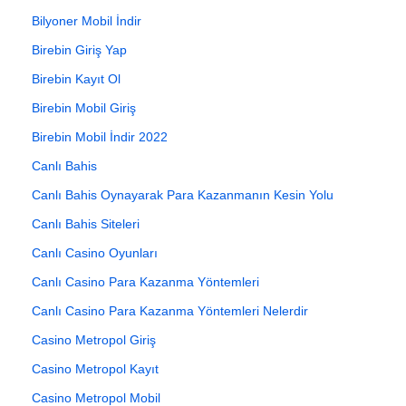
Bilyoner Mobil İndir
Birebin Giriş Yap
Birebin Kayıt Ol
Birebin Mobil Giriş
Birebin Mobil İndir 2022
Canlı Bahis
Canlı Bahis Oynayarak Para Kazanmanın Kesin Yolu
Canlı Bahis Siteleri
Canlı Casino Oyunları
Canlı Casino Para Kazanma Yöntemleri
Canlı Casino Para Kazanma Yöntemleri Nelerdir
Casino Metropol Giriş
Casino Metropol Kayıt
Casino Metropol Mobil