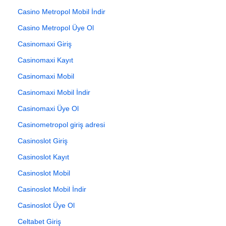
Casino Metropol Mobil İndir
Casino Metropol Üye Ol
Casinomaxi Giriş
Casinomaxi Kayıt
Casinomaxi Mobil
Casinomaxi Mobil İndir
Casinomaxi Üye Ol
Casinometropol giriş adresi
Casinoslot Giriş
Casinoslot Kayıt
Casinoslot Mobil
Casinoslot Mobil İndir
Casinoslot Üye Ol
Celtabet Giriş