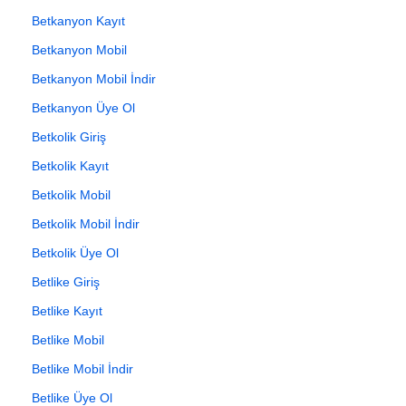
Betkanyon Kayıt
Betkanyon Mobil
Betkanyon Mobil İndir
Betkanyon Üye Ol
Betkolik Giriş
Betkolik Kayıt
Betkolik Mobil
Betkolik Mobil İndir
Betkolik Üye Ol
Betlike Giriş
Betlike Kayıt
Betlike Mobil
Betlike Mobil İndir
Betlike Üye Ol