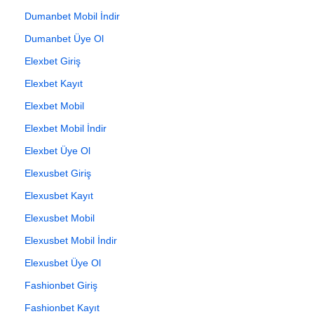
Dumanbet Mobil İndir
Dumanbet Üye Ol
Elexbet Giriş
Elexbet Kayıt
Elexbet Mobil
Elexbet Mobil İndir
Elexbet Üye Ol
Elexusbet Giriş
Elexusbet Kayıt
Elexusbet Mobil
Elexusbet Mobil İndir
Elexusbet Üye Ol
Fashionbet Giriş
Fashionbet Kayıt