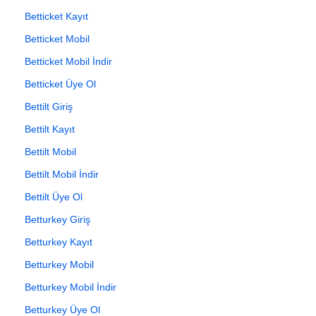
Betticket Kayıt
Betticket Mobil
Betticket Mobil İndir
Betticket Üye Ol
Bettilt Giriş
Bettilt Kayıt
Bettilt Mobil
Bettilt Mobil İndir
Bettilt Üye Ol
Betturkey Giriş
Betturkey Kayıt
Betturkey Mobil
Betturkey Mobil İndir
Betturkey Üye Ol