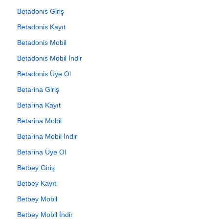
Betadonis Giriş
Betadonis Kayıt
Betadonis Mobil
Betadonis Mobil İndir
Betadonis Üye Ol
Betarina Giriş
Betarina Kayıt
Betarina Mobil
Betarina Mobil İndir
Betarina Üye Ol
Betbey Giriş
Betbey Kayıt
Betbey Mobil
Betbey Mobil İndir