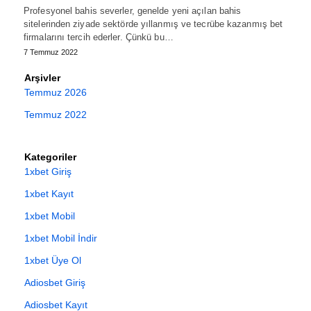
Profesyonel bahis severler, genelde yeni açılan bahis
sitelerinden ziyade sektörde yıllanmış ve tecrübe kazanmış bet
firmalarını tercih ederler. Çünkü bu…
7 Temmuz 2022
Arşivler
Temmuz 2026
Temmuz 2022
Kategoriler
1xbet Giriş
1xbet Kayıt
1xbet Mobil
1xbet Mobil İndir
1xbet Üye Ol
Adiosbet Giriş
Adiosbet Kayıt