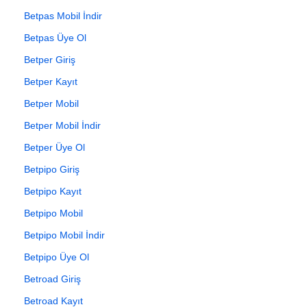
Betpas Mobil İndir
Betpas Üye Ol
Betper Giriş
Betper Kayıt
Betper Mobil
Betper Mobil İndir
Betper Üye Ol
Betpipo Giriş
Betpipo Kayıt
Betpipo Mobil
Betpipo Mobil İndir
Betpipo Üye Ol
Betroad Giriş
Betroad Kayıt