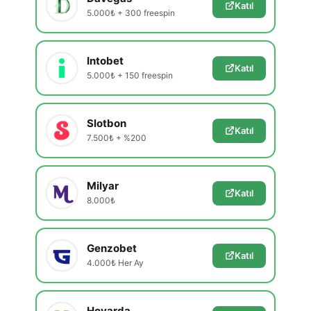
Katıl
5.000₺ + 300 freespin
Intobet
Katıl
5.000₺ + 150 freespin
Slotbon
Katıl
7.500₺ + %200
Milyar
Katıl
8.000₺
Genzobet
Katıl
4.000₺ Her Ay
Hovarda