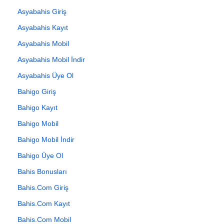
Asyabahis Giriş
Asyabahis Kayıt
Asyabahis Mobil
Asyabahis Mobil İndir
Asyabahis Üye Ol
Bahigo Giriş
Bahigo Kayıt
Bahigo Mobil
Bahigo Mobil İndir
Bahigo Üye Ol
Bahis Bonusları
Bahis.Com Giriş
Bahis.Com Kayıt
Bahis.Com Mobil