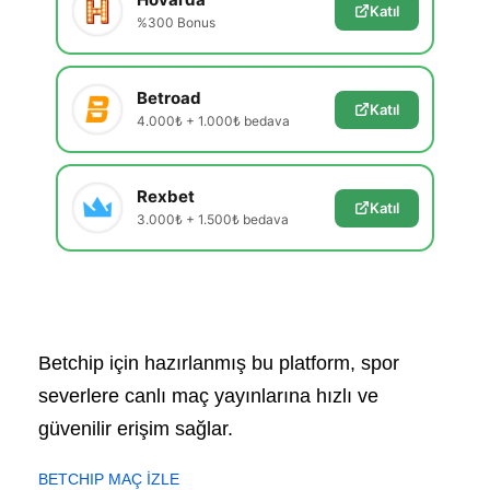
Katıl
%300 Bonus
Betroad
Katıl
4.000₺ + 1.000₺ bedava
Rexbet
Katıl
3.000₺ + 1.500₺ bedava
Betchip için hazırlanmış bu platform, spor
severlere canlı maç yayınlarına hızlı ve
güvenilir erişim sağlar.
BETCHIP MAÇ İZLE