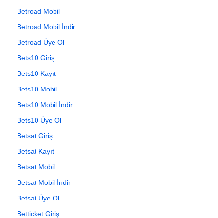
Betroad Mobil
Betroad Mobil İndir
Betroad Üye Ol
Bets10 Giriş
Bets10 Kayıt
Bets10 Mobil
Bets10 Mobil İndir
Bets10 Üye Ol
Betsat Giriş
Betsat Kayıt
Betsat Mobil
Betsat Mobil İndir
Betsat Üye Ol
Betticket Giriş