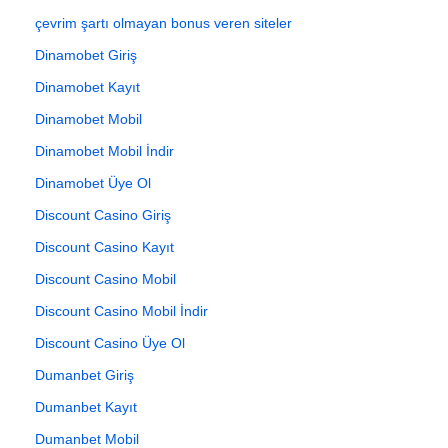
çevrim şartı olmayan bonus veren siteler
Dinamobet Giriş
Dinamobet Kayıt
Dinamobet Mobil
Dinamobet Mobil İndir
Dinamobet Üye Ol
Discount Casino Giriş
Discount Casino Kayıt
Discount Casino Mobil
Discount Casino Mobil İndir
Discount Casino Üye Ol
Dumanbet Giriş
Dumanbet Kayıt
Dumanbet Mobil