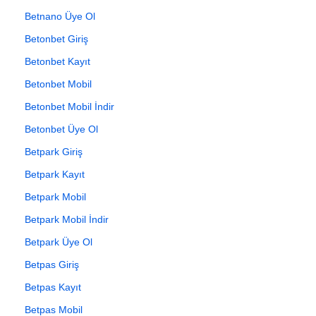
Betnano Üye Ol
Betonbet Giriş
Betonbet Kayıt
Betonbet Mobil
Betonbet Mobil İndir
Betonbet Üye Ol
Betpark Giriş
Betpark Kayıt
Betpark Mobil
Betpark Mobil İndir
Betpark Üye Ol
Betpas Giriş
Betpas Kayıt
Betpas Mobil