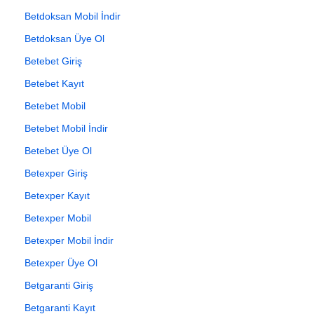
Betdoksan Mobil İndir
Betdoksan Üye Ol
Betebet Giriş
Betebet Kayıt
Betebet Mobil
Betebet Mobil İndir
Betebet Üye Ol
Betexper Giriş
Betexper Kayıt
Betexper Mobil
Betexper Mobil İndir
Betexper Üye Ol
Betgaranti Giriş
Betgaranti Kayıt