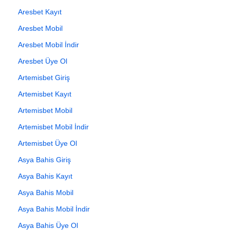
Aresbet Kayıt
Aresbet Mobil
Aresbet Mobil İndir
Aresbet Üye Ol
Artemisbet Giriş
Artemisbet Kayıt
Artemisbet Mobil
Artemisbet Mobil İndir
Artemisbet Üye Ol
Asya Bahis Giriş
Asya Bahis Kayıt
Asya Bahis Mobil
Asya Bahis Mobil İndir
Asya Bahis Üye Ol