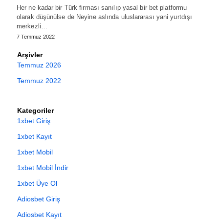
Her ne kadar bir Türk firması sanılıp yasal bir bet platformu
olarak düşünülse de Neyine aslında uluslararası yani yurtdışı
merkezli…
7 Temmuz 2022
Arşivler
Temmuz 2026
Temmuz 2022
Kategoriler
1xbet Giriş
1xbet Kayıt
1xbet Mobil
1xbet Mobil İndir
1xbet Üye Ol
Adiosbet Giriş
Adiosbet Kayıt