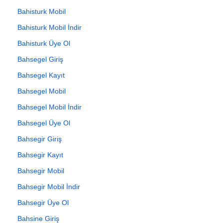
Bahisturk Mobil
Bahisturk Mobil İndir
Bahisturk Üye Ol
Bahsegel Giriş
Bahsegel Kayıt
Bahsegel Mobil
Bahsegel Mobil İndir
Bahsegel Üye Ol
Bahsegir Giriş
Bahsegir Kayıt
Bahsegir Mobil
Bahsegir Mobil İndir
Bahsegir Üye Ol
Bahsine Giriş