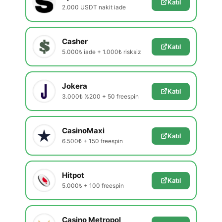
Katıl
2.000 USDT nakit iade
Casher
Katıl
5.000₺ iade + 1.000₺ risksiz
Jokera
Katıl
3.000₺ %200 + 50 freespin
CasinoMaxi
Katıl
6.500₺ + 150 freespin
Hitpot
Katıl
5.000₺ + 100 freespin
Casino Metropol