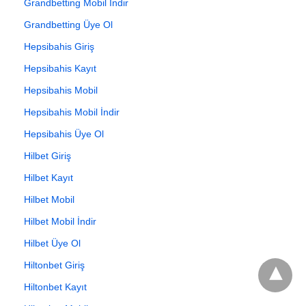
Grandbetting Mobil İndir
Grandbetting Üye Ol
Hepsibahis Giriş
Hepsibahis Kayıt
Hepsibahis Mobil
Hepsibahis Mobil İndir
Hepsibahis Üye Ol
Hilbet Giriş
Hilbet Kayıt
Hilbet Mobil
Hilbet Mobil İndir
Hilbet Üye Ol
Hiltonbet Giriş
Hiltonbet Kayıt