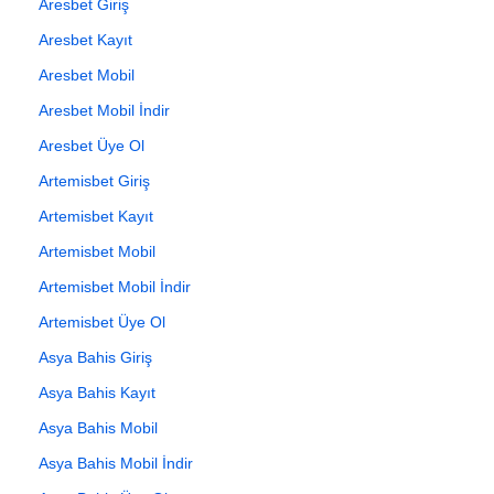
Aresbet Giriş
Aresbet Kayıt
Aresbet Mobil
Aresbet Mobil İndir
Aresbet Üye Ol
Artemisbet Giriş
Artemisbet Kayıt
Artemisbet Mobil
Artemisbet Mobil İndir
Artemisbet Üye Ol
Asya Bahis Giriş
Asya Bahis Kayıt
Asya Bahis Mobil
Asya Bahis Mobil İndir