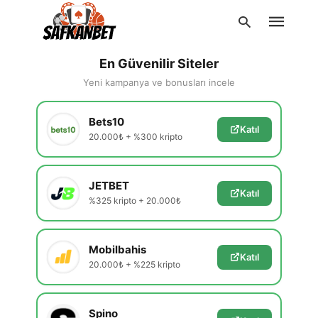
En Güvenilir Siteler
Yeni kampanya ve bonusları incele
Type
Bets10
your
Katıl
search
20.000₺ + %300 kripto
query
and
hit
enter:
JETBET
Katıl
%325 kripto + 20.000₺
Mobilbahis
Katıl
20.000₺ + %225 kripto
Spino