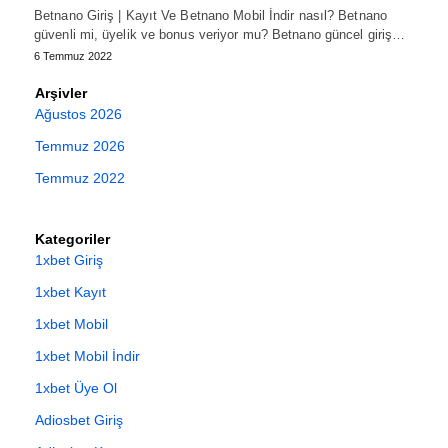
Betnano Giriş | Kayıt Ve Betnano Mobil İndir nasıl? Betnano
güvenli mi, üyelik ve bonus veriyor mu? Betnano güncel giriş…
6 Temmuz 2022
Arşivler
Ağustos 2026
Temmuz 2026
Temmuz 2022
Kategoriler
1xbet Giriş
1xbet Kayıt
1xbet Mobil
1xbet Mobil İndir
1xbet Üye Ol
Adiosbet Giriş