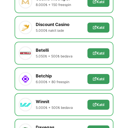
Katıl
8.000₺ + 150 freespin
Discount Casino
Katıl
5.000₺ nakit iade
Betelli
Katıl
5.050₺ + 500₺ bedava
Betchip
Katıl
6.000₺ + 80 freespin
Winnit
Katıl
5.000₺ + 500₺ bedava
Davegas