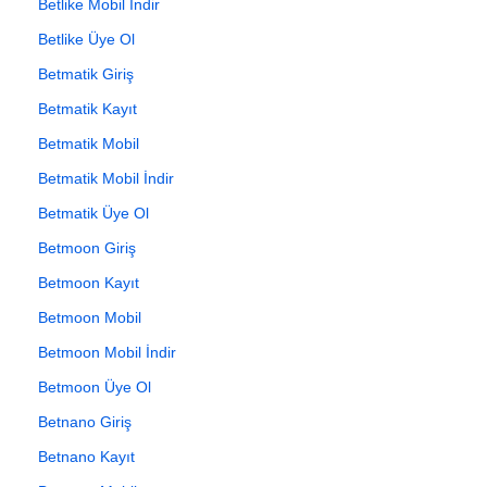
Betlike Mobil İndir
Betlike Üye Ol
Betmatik Giriş
Betmatik Kayıt
Betmatik Mobil
Betmatik Mobil İndir
Betmatik Üye Ol
Betmoon Giriş
Betmoon Kayıt
Betmoon Mobil
Betmoon Mobil İndir
Betmoon Üye Ol
Betnano Giriş
Betnano Kayıt