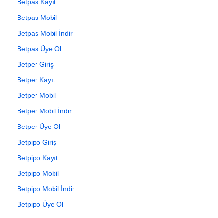
Betpas Kayıt
Betpas Mobil
Betpas Mobil İndir
Betpas Üye Ol
Betper Giriş
Betper Kayıt
Betper Mobil
Betper Mobil İndir
Betper Üye Ol
Betpipo Giriş
Betpipo Kayıt
Betpipo Mobil
Betpipo Mobil İndir
Betpipo Üye Ol