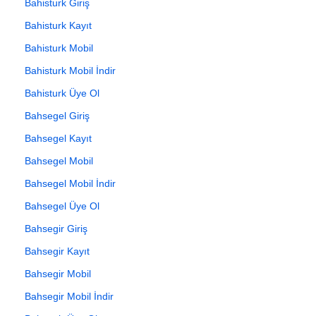
Bahisturk Giriş
Bahisturk Kayıt
Bahisturk Mobil
Bahisturk Mobil İndir
Bahisturk Üye Ol
Bahsegel Giriş
Bahsegel Kayıt
Bahsegel Mobil
Bahsegel Mobil İndir
Bahsegel Üye Ol
Bahsegir Giriş
Bahsegir Kayıt
Bahsegir Mobil
Bahsegir Mobil İndir