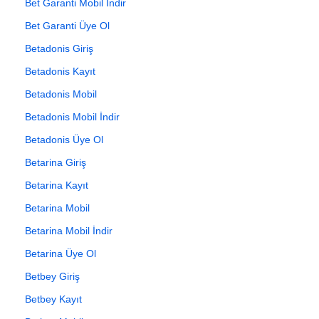
Bet Garanti Mobil İndir
Bet Garanti Üye Ol
Betadonis Giriş
Betadonis Kayıt
Betadonis Mobil
Betadonis Mobil İndir
Betadonis Üye Ol
Betarina Giriş
Betarina Kayıt
Betarina Mobil
Betarina Mobil İndir
Betarina Üye Ol
Betbey Giriş
Betbey Kayıt