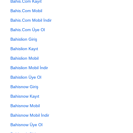
Bahis.Com Kayıt
Bahis.Com Mobil
Bahis.Com Mobil İndir
Bahis.Com Üye Ol
Bahislion Giriş
Bahislion Kayıt
Bahislion Mobil
Bahislion Mobil İndir
Bahislion Üye Ol
Bahisnow Giriş
Bahisnow Kayıt
Bahisnow Mobil
Bahisnow Mobil İndir
Bahisnow Üye Ol