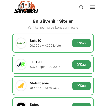
En Güvenilir Siteler
Yeni kampanya ve bonusları incele
Type
Bets10
your
Katıl
search
20.000₺ + %300 kripto
query
and
hit
enter:
JETBET
Katıl
%325 kripto + 20.000₺
Mobilbahis
Katıl
20.000₺ + %225 kripto
Spino