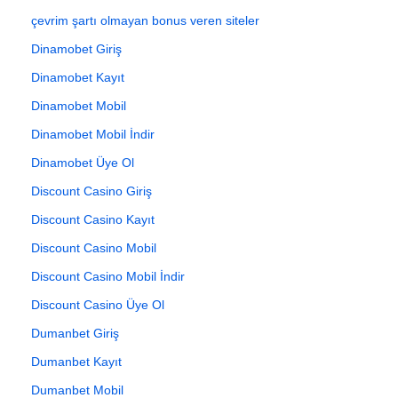
çevrim şartı olmayan bonus veren siteler
Dinamobet Giriş
Dinamobet Kayıt
Dinamobet Mobil
Dinamobet Mobil İndir
Dinamobet Üye Ol
Discount Casino Giriş
Discount Casino Kayıt
Discount Casino Mobil
Discount Casino Mobil İndir
Discount Casino Üye Ol
Dumanbet Giriş
Dumanbet Kayıt
Dumanbet Mobil