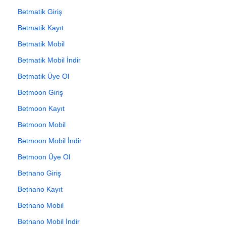
Betmatik Giriş
Betmatik Kayıt
Betmatik Mobil
Betmatik Mobil İndir
Betmatik Üye Ol
Betmoon Giriş
Betmoon Kayıt
Betmoon Mobil
Betmoon Mobil İndir
Betmoon Üye Ol
Betnano Giriş
Betnano Kayıt
Betnano Mobil
Betnano Mobil İndir