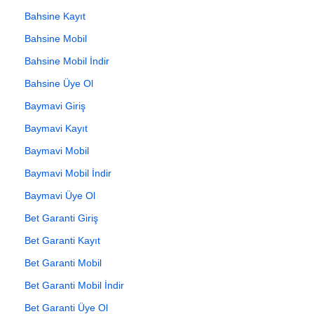
Bahsine Kayıt
Bahsine Mobil
Bahsine Mobil İndir
Bahsine Üye Ol
Baymavi Giriş
Baymavi Kayıt
Baymavi Mobil
Baymavi Mobil İndir
Baymavi Üye Ol
Bet Garanti Giriş
Bet Garanti Kayıt
Bet Garanti Mobil
Bet Garanti Mobil İndir
Bet Garanti Üye Ol