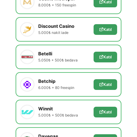
Katıl
8.000₺ + 150 freespin
Discount Casino
Katıl
5.000₺ nakit iade
Betelli
Katıl
5.050₺ + 500₺ bedava
Betchip
Katıl
6.000₺ + 80 freespin
Winnit
Katıl
5.000₺ + 500₺ bedava
Davegas