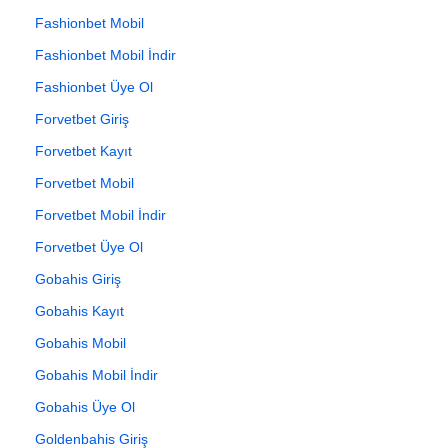
Fashionbet Mobil
Fashionbet Mobil İndir
Fashionbet Üye Ol
Forvetbet Giriş
Forvetbet Kayıt
Forvetbet Mobil
Forvetbet Mobil İndir
Forvetbet Üye Ol
Gobahis Giriş
Gobahis Kayıt
Gobahis Mobil
Gobahis Mobil İndir
Gobahis Üye Ol
Goldenbahis Giriş