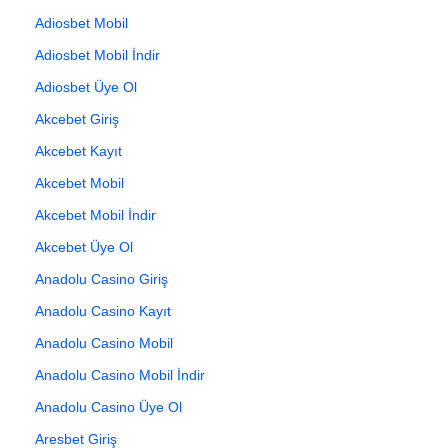
Adiosbet Mobil
Adiosbet Mobil İndir
Adiosbet Üye Ol
Akcebet Giriş
Akcebet Kayıt
Akcebet Mobil
Akcebet Mobil İndir
Akcebet Üye Ol
Anadolu Casino Giriş
Anadolu Casino Kayıt
Anadolu Casino Mobil
Anadolu Casino Mobil İndir
Anadolu Casino Üye Ol
Aresbet Giriş