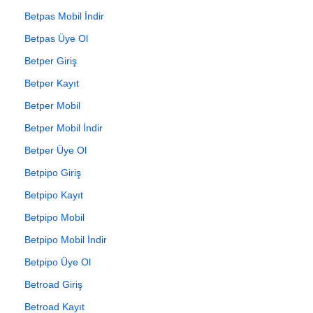
Betpas Mobil İndir
Betpas Üye Ol
Betper Giriş
Betper Kayıt
Betper Mobil
Betper Mobil İndir
Betper Üye Ol
Betpipo Giriş
Betpipo Kayıt
Betpipo Mobil
Betpipo Mobil İndir
Betpipo Üye Ol
Betroad Giriş
Betroad Kayıt