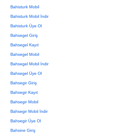
Bahisturk Mobil
Bahisturk Mobil İndir
Bahisturk Üye Ol
Bahsegel Giriş
Bahsegel Kayıt
Bahsegel Mobil
Bahsegel Mobil İndir
Bahsegel Üye Ol
Bahsegir Giriş
Bahsegir Kayıt
Bahsegir Mobil
Bahsegir Mobil İndir
Bahsegir Üye Ol
Bahsine Giriş