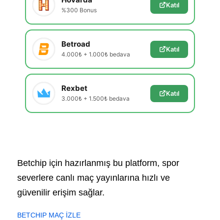
Katıl
%300 Bonus
Betroad
Katıl
4.000₺ + 1.000₺ bedava
Rexbet
Katıl
3.000₺ + 1.500₺ bedava
Betchip için hazırlanmış bu platform, spor
severlere canlı maç yayınlarına hızlı ve
güvenilir erişim sağlar.
BETCHIP MAÇ İZLE