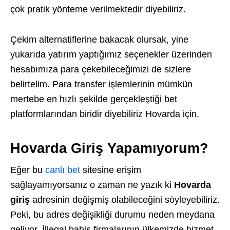
çok pratik yönteme verilmektedir diyebiliriz.
Çekim alternatiflerine bakacak olursak, yine
yukarıda yatırım yaptığımız seçenekler üzerinden
hesabımıza para çekebileceğimizi de sizlere
belirtelim. Para transfer işlemlerinin mümkün
mertebe en hızlı şekilde gerçekleştiği bet
platformlarından biridir diyebiliriz Hovarda için.
Hovarda Giriş Yapamıyorum?
Eğer bu
canlı bet
sitesine erişim
sağlayamıyorsanız o zaman ne yazık ki
Hovarda
giriş
adresinin değişmiş olabileceğini söyleyebiliriz.
Peki, bu adres değişikliği durumu neden meydana
geliyor. İllegal bahis firmalarının ülkemizde hizmet