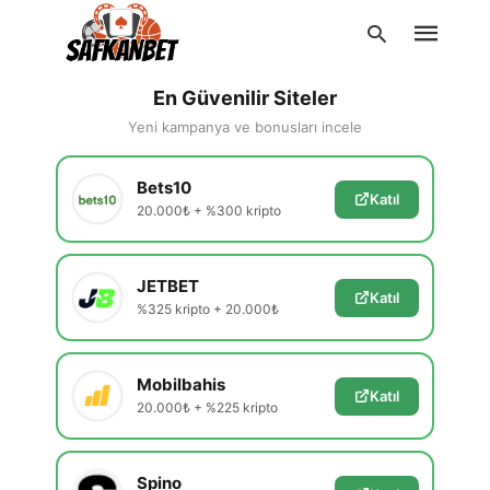
En Güvenilir Siteler
Yeni kampanya ve bonusları incele
Type
Bets10
your
Katıl
search
20.000₺ + %300 kripto
query
and
hit
enter:
JETBET
Katıl
%325 kripto + 20.000₺
Mobilbahis
Katıl
20.000₺ + %225 kripto
Spino