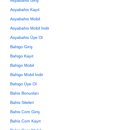
Asyabahis Giriş
Asyabahis Kayıt
Asyabahis Mobil
Asyabahis Mobil İndir
Asyabahis Üye Ol
Bahigo Giriş
Bahigo Kayıt
Bahigo Mobil
Bahigo Mobil İndir
Bahigo Üye Ol
Bahis Bonusları
Bahis Siteleri
Bahis.Com Giriş
Bahis.Com Kayıt