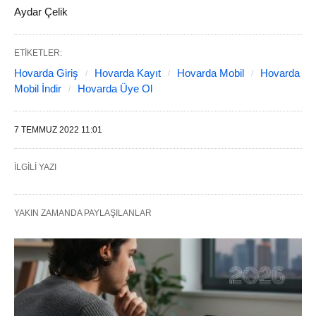
Aydar Çelik
ETIKETLER:
Hovarda Giriş
Hovarda Kayıt
Hovarda Mobil
Hovarda
Mobil İndir
Hovarda Üye Ol
7 TEMMUZ 2022 11:01
İLGILI YAZI
YAKIN ZAMANDA PAYLAŞILANLAR