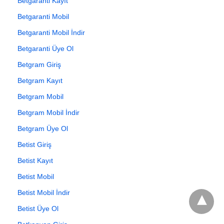
Betgaranti Kayıt
Betgaranti Mobil
Betgaranti Mobil İndir
Betgaranti Üye Ol
Betgram Giriş
Betgram Kayıt
Betgram Mobil
Betgram Mobil İndir
Betgram Üye Ol
Betist Giriş
Betist Kayıt
Betist Mobil
Betist Mobil İndir
Betist Üye Ol