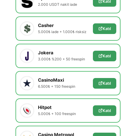
Katıl
2.000 USDT nakit iade
Casher
Katıl
5.000₺ iade + 1.000₺ risksiz
Jokera
Katıl
3.000₺ %200 + 50 freespin
CasinoMaxi
Katıl
6.500₺ + 150 freespin
Hitpot
Katıl
5.000₺ + 100 freespin
Casino Metropol