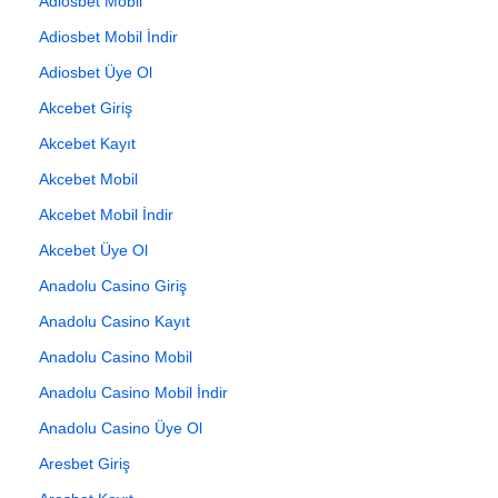
Adiosbet Mobil
Adiosbet Mobil İndir
Adiosbet Üye Ol
Akcebet Giriş
Akcebet Kayıt
Akcebet Mobil
Akcebet Mobil İndir
Akcebet Üye Ol
Anadolu Casino Giriş
Anadolu Casino Kayıt
Anadolu Casino Mobil
Anadolu Casino Mobil İndir
Anadolu Casino Üye Ol
Aresbet Giriş