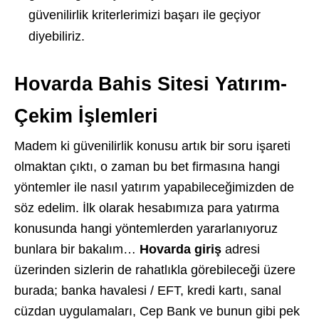
güvenilirlik kriterlerimizi başarı ile geçiyor
diyebiliriz.
Hovarda Bahis Sitesi Yatırım-
Çekim İşlemleri
Madem ki güvenilirlik konusu artık bir soru işareti
olmaktan çıktı, o zaman bu bet firmasına hangi
yöntemler ile nasıl yatırım yapabileceğimizden de
söz edelim. İlk olarak hesabımıza para yatırma
konusunda hangi yöntemlerden yararlanıyoruz
bunlara bir bakalım…
Hovarda giriş
adresi
üzerinden sizlerin de rahatlıkla görebileceği üzere
burada; banka havalesi / EFT, kredi kartı, sanal
cüzdan uygulamaları, Cep Bank ve bunun gibi pek