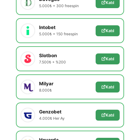
Katıl
5.000₺ + 300 freespin
Intobet
Katıl
5.000₺ + 150 freespin
Slotbon
Katıl
7.500₺ + %200
Milyar
Katıl
8.000₺
Genzobet
Katıl
4.000₺ Her Ay
Hovarda