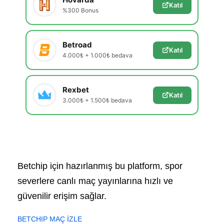
Katıl
%300 Bonus
Betroad
Katıl
4.000₺ + 1.000₺ bedava
Rexbet
Katıl
3.000₺ + 1.500₺ bedava
Betchip için hazırlanmış bu platform, spor
severlere canlı maç yayınlarına hızlı ve
güvenilir erişim sağlar.
BETCHIP MAÇ İZLE