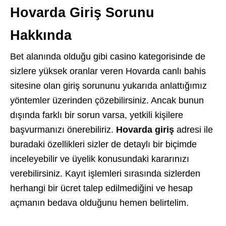
Hovarda Giriş Sorunu
Hakkında
Bet alanında olduğu gibi casino kategorisinde de
sizlere yüksek oranlar veren Hovarda canlı bahis
sitesine olan giriş sorununu yukarıda anlattığımız
yöntemler üzerinden çözebilirsiniz. Ancak bunun
dışında farklı bir sorun varsa, yetkili kişilere
başvurmanızı önerebiliriz.
Hovarda giriş
adresi ile
buradaki özellikleri sizler de detaylı bir biçimde
inceleyebilir ve üyelik konusundaki kararınızı
verebilirsiniz. Kayıt işlemleri sırasında sizlerden
herhangi bir ücret talep edilmediğini ve hesap
açmanın bedava olduğunu hemen belirtelim.