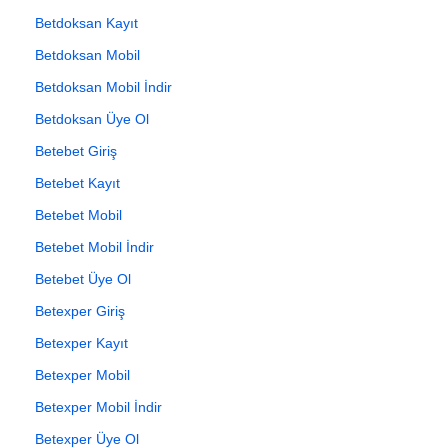
Betdoksan Kayıt
Betdoksan Mobil
Betdoksan Mobil İndir
Betdoksan Üye Ol
Betebet Giriş
Betebet Kayıt
Betebet Mobil
Betebet Mobil İndir
Betebet Üye Ol
Betexper Giriş
Betexper Kayıt
Betexper Mobil
Betexper Mobil İndir
Betexper Üye Ol