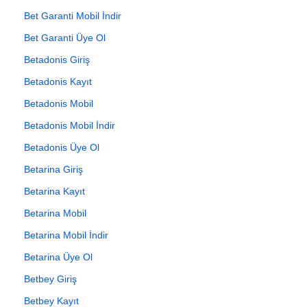
Bet Garanti Mobil İndir
Bet Garanti Üye Ol
Betadonis Giriş
Betadonis Kayıt
Betadonis Mobil
Betadonis Mobil İndir
Betadonis Üye Ol
Betarina Giriş
Betarina Kayıt
Betarina Mobil
Betarina Mobil İndir
Betarina Üye Ol
Betbey Giriş
Betbey Kayıt