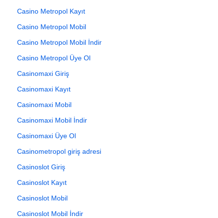
Casino Metropol Kayıt
Casino Metropol Mobil
Casino Metropol Mobil İndir
Casino Metropol Üye Ol
Casinomaxi Giriş
Casinomaxi Kayıt
Casinomaxi Mobil
Casinomaxi Mobil İndir
Casinomaxi Üye Ol
Casinometropol giriş adresi
Casinoslot Giriş
Casinoslot Kayıt
Casinoslot Mobil
Casinoslot Mobil İndir