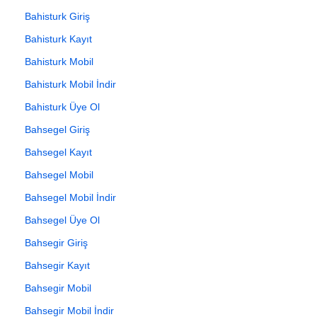
Bahisturk Giriş
Bahisturk Kayıt
Bahisturk Mobil
Bahisturk Mobil İndir
Bahisturk Üye Ol
Bahsegel Giriş
Bahsegel Kayıt
Bahsegel Mobil
Bahsegel Mobil İndir
Bahsegel Üye Ol
Bahsegir Giriş
Bahsegir Kayıt
Bahsegir Mobil
Bahsegir Mobil İndir