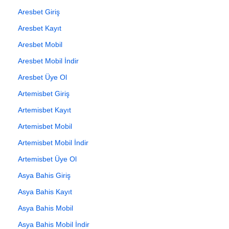
Aresbet Giriş
Aresbet Kayıt
Aresbet Mobil
Aresbet Mobil İndir
Aresbet Üye Ol
Artemisbet Giriş
Artemisbet Kayıt
Artemisbet Mobil
Artemisbet Mobil İndir
Artemisbet Üye Ol
Asya Bahis Giriş
Asya Bahis Kayıt
Asya Bahis Mobil
Asya Bahis Mobil İndir