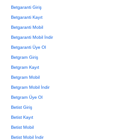
Betgaranti Giriş
Betgaranti Kayıt
Betgaranti Mobil
Betgaranti Mobil İndir
Betgaranti Üye Ol
Betgram Giriş
Betgram Kayıt
Betgram Mobil
Betgram Mobil İndir
Betgram Üye Ol
Betist Giriş
Betist Kayıt
Betist Mobil
Betist Mobil İndir