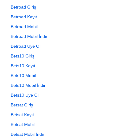
Betroad Giriş
Betroad Kayıt
Betroad Mobil
Betroad Mobil İndir
Betroad Üye Ol
Bets10 Giriş
Bets10 Kayıt
Bets10 Mobil
Bets10 Mobil İndir
Bets10 Üye Ol
Betsat Giriş
Betsat Kayıt
Betsat Mobil
Betsat Mobil İndir