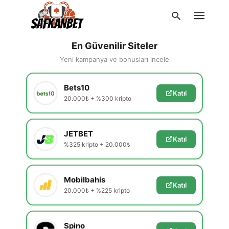
En Güvenilir Siteler
Yeni kampanya ve bonusları incele
Type
Bets10
your
Katıl
search
20.000₺ + %300 kripto
query
and
hit
enter:
JETBET
Katıl
%325 kripto + 20.000₺
Mobilbahis
Katıl
20.000₺ + %225 kripto
Spino