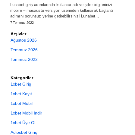
Lunabet giriş adımlarında kullanıcı adı ve şifre bilgilerinizi
mobile – masaüstü versiyon üzerinden kullanarak bağlantı
adımını sorunsuz yerine getirebilirsiniz! Lunabet…
7 Temmuz 2022
Arşivler
Ağustos 2026
Temmuz 2026
Temmuz 2022
Kategoriler
1xbet Giriş
1xbet Kayıt
1xbet Mobil
1xbet Mobil İndir
1xbet Üye Ol
Adiosbet Giriş