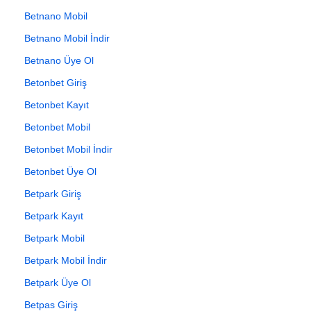
Betnano Mobil
Betnano Mobil İndir
Betnano Üye Ol
Betonbet Giriş
Betonbet Kayıt
Betonbet Mobil
Betonbet Mobil İndir
Betonbet Üye Ol
Betpark Giriş
Betpark Kayıt
Betpark Mobil
Betpark Mobil İndir
Betpark Üye Ol
Betpas Giriş