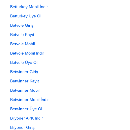
Betturkey Mobil İndir
Betturkey Üye Ol
Betvole Giriş
Betvole Kayıt
Betvole Mobil
Betvole Mobil İndir
Betvole Üye Ol
Betwinner Giriş
Betwinner Kayıt
Betwinner Mobil
Betwinner Mobil İndir
Betwinner Üye Ol
Bilyoner APK İndir
Bilyoner Giriş