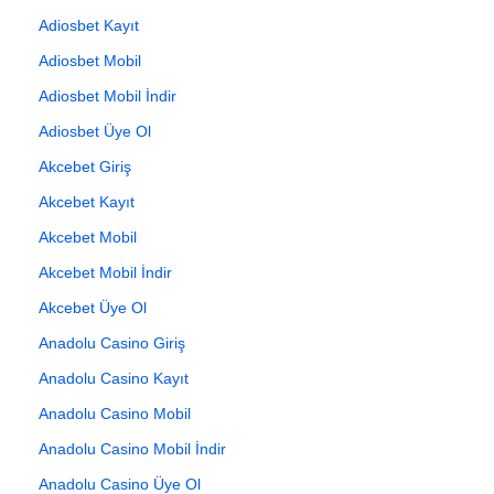
Adiosbet Kayıt
Adiosbet Mobil
Adiosbet Mobil İndir
Adiosbet Üye Ol
Akcebet Giriş
Akcebet Kayıt
Akcebet Mobil
Akcebet Mobil İndir
Akcebet Üye Ol
Anadolu Casino Giriş
Anadolu Casino Kayıt
Anadolu Casino Mobil
Anadolu Casino Mobil İndir
Anadolu Casino Üye Ol