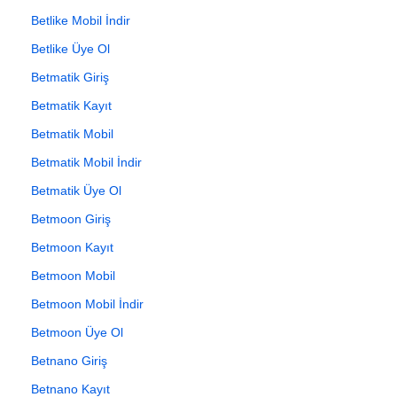
Betlike Mobil İndir
Betlike Üye Ol
Betmatik Giriş
Betmatik Kayıt
Betmatik Mobil
Betmatik Mobil İndir
Betmatik Üye Ol
Betmoon Giriş
Betmoon Kayıt
Betmoon Mobil
Betmoon Mobil İndir
Betmoon Üye Ol
Betnano Giriş
Betnano Kayıt