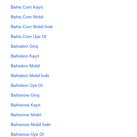
Bahis.Com Kayıt
Bahis.Com Mobil
Bahis.Com Mobil İndir
Bahis.Com Üye Ol
Bahislion Giriş
Bahislion Kayıt
Bahislion Mobil
Bahislion Mobil İndir
Bahislion Üye Ol
Bahisnow Giriş
Bahisnow Kayıt
Bahisnow Mobil
Bahisnow Mobil İndir
Bahisnow Üye Ol