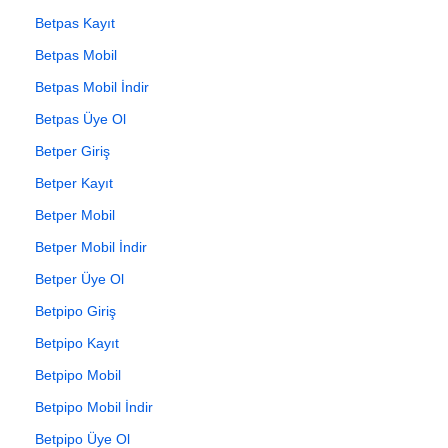
Betpas Kayıt
Betpas Mobil
Betpas Mobil İndir
Betpas Üye Ol
Betper Giriş
Betper Kayıt
Betper Mobil
Betper Mobil İndir
Betper Üye Ol
Betpipo Giriş
Betpipo Kayıt
Betpipo Mobil
Betpipo Mobil İndir
Betpipo Üye Ol