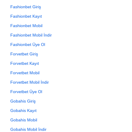
Fashionbet Giriş
Fashionbet Kayıt
Fashionbet Mobil
Fashionbet Mobil İndir
Fashionbet Üye Ol
Forvetbet Giriş
Forvetbet Kayıt
Forvetbet Mobil
Forvetbet Mobil İndir
Forvetbet Üye Ol
Gobahis Giriş
Gobahis Kayıt
Gobahis Mobil
Gobahis Mobil İndir