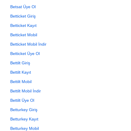
Betsat Üye Ol
Betticket Giriş
Betticket Kayıt
Betticket Mobil
Betticket Mobil İndir
Betticket Üye Ol
Bettilt Giriş
Bettilt Kayıt
Bettilt Mobil
Bettilt Mobil İndir
Bettilt Üye Ol
Betturkey Giriş
Betturkey Kayıt
Betturkey Mobil