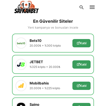
En Güvenilir Siteler
Yeni kampanya ve bonusları incele
Type
Bets10
your
Katıl
search
20.000₺ + %300 kripto
query
and
hit
enter:
JETBET
Katıl
%325 kripto + 20.000₺
Mobilbahis
Katıl
20.000₺ + %225 kripto
Spino