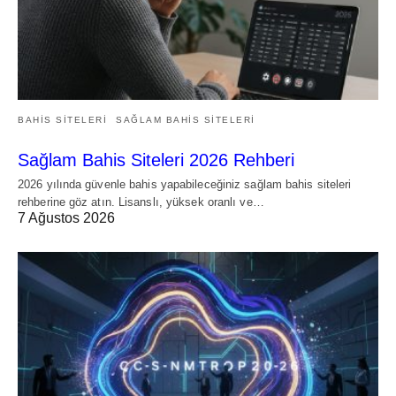
BAHIS SITELERI
SAĞLAM BAHIS SITELERI
Sağlam Bahis Siteleri 2026 Rehberi
2026 yılında güvenle bahis yapabileceğiniz sağlam bahis siteleri
rehberine göz atın. Lisanslı, yüksek oranlı ve…
7 Ağustos 2026