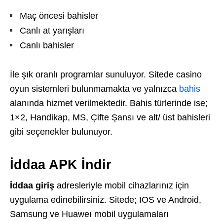
Maç öncesi bahisler
Canlı at yarışları
Canlı bahisler
İle şık oranlı programlar sunuluyor. Sitede casino
oyun sistemleri bulunmamakta ve yalnızca
bahis
alanında hizmet verilmektedir. Bahis türlerinde ise;
1×2, Handikap, MS, Çifte Şansı ve alt/ üst bahisleri
gibi seçenekler bulunuyor.
İddaa APK İndir
İddaa giriş
adresleriyle mobil cihazlarınız için
uygulama edinebilirsiniz. Sitede; IOS ve Android,
Samsung ve Huaweı mobil uygulamaları