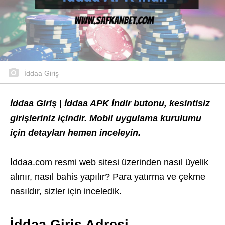
İddaa Giriş
İddaa Giriş | İddaa APK İndir butonu, kesintisiz
girişleriniz içindir. Mobil uygulama kurulumu
için detayları hemen inceleyin.
İddaa.com resmi web sitesi üzerinden nasıl üyelik
alınır, nasıl bahis yapılır? Para yatırma ve çekme
nasıldır, sizler için inceledik.
İddaa Giriş Adresi