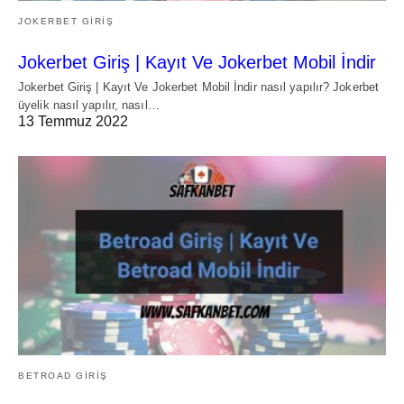
JOKERBET GIRIŞ
Jokerbet Giriş | Kayıt Ve Jokerbet Mobil İndir
Jokerbet Giriş | Kayıt Ve Jokerbet Mobil İndir nasıl yapılır? Jokerbet
üyelik nasıl yapılır, nasıl…
13 Temmuz 2022
BETROAD GIRIŞ