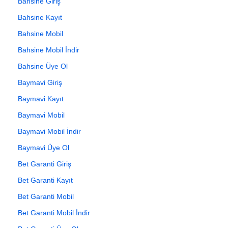
Bahsine Giriş
Bahsine Kayıt
Bahsine Mobil
Bahsine Mobil İndir
Bahsine Üye Ol
Baymavi Giriş
Baymavi Kayıt
Baymavi Mobil
Baymavi Mobil İndir
Baymavi Üye Ol
Bet Garanti Giriş
Bet Garanti Kayıt
Bet Garanti Mobil
Bet Garanti Mobil İndir