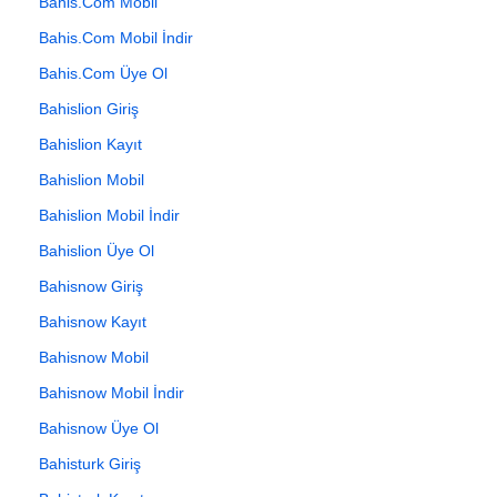
Bahis.Com Mobil
Bahis.Com Mobil İndir
Bahis.Com Üye Ol
Bahislion Giriş
Bahislion Kayıt
Bahislion Mobil
Bahislion Mobil İndir
Bahislion Üye Ol
Bahisnow Giriş
Bahisnow Kayıt
Bahisnow Mobil
Bahisnow Mobil İndir
Bahisnow Üye Ol
Bahisturk Giriş