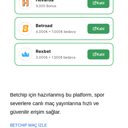
Katıl
%300 Bonus
Betroad
Katıl
4.000₺ + 1.000₺ bedava
Rexbet
Katıl
3.000₺ + 1.500₺ bedava
Betchip için hazırlanmış bu platform, spor
severlere canlı maç yayınlarına hızlı ve
güvenilir erişim sağlar.
BETCHIP MAÇ İZLE