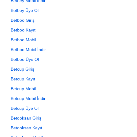
Betbey Mobil İndir
Betbey Üye Ol
Betboo Giriş
Betboo Kayıt
Betboo Mobil
Betboo Mobil İndir
Betboo Üye Ol
Betcup Giriş
Betcup Kayıt
Betcup Mobil
Betcup Mobil İndir
Betcup Üye Ol
Betdoksan Giriş
Betdoksan Kayıt