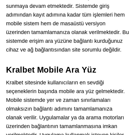
sunmaya devam etmektedir. Sistemde giriş
adımından kayıt adımına kadar tüm işlemleri hem
mobile sistem hem de masaüstü versiyon
üzerinden tamamlamanıza olanak verilmektedir. Bu
sistemde erişim ara yüzüne bağlantı kurduğunuz
cihaz ve ağ bağlantısından site sorumlu değildir.
Kralbet Mobile Ara Yüz
Kralbet sitesinde kullanıcıların en sevdiği
seçeneklerin başında mobile ara yüz gelmektedir.
Mobile sistemde yer ve zaman sınırlamaları
olmaksızın bağlantı adımını tamamlamanıza
olanak verilir. Uygulamalar ya da arama motorları
üzerinden bağlantının tamamlanmasına imkan
verilmektedir. Uygulama kullanmak isteyen kişiler