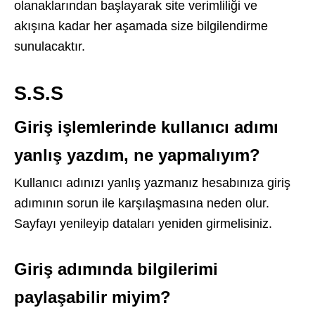
olanaklarından başlayarak site verimliliği ve
akışına kadar her aşamada size bilgilendirme
sunulacaktır.
S.S.S
Giriş işlemlerinde kullanıcı adımı
yanlış yazdım, ne yapmalıyım?
Kullanıcı adınızı yanlış yazmanız hesabınıza giriş
adımının sorun ile karşılaşmasına neden olur.
Sayfayı yenileyip dataları yeniden girmelisiniz.
Giriş adımında bilgilerimi
paylaşabilir miyim?