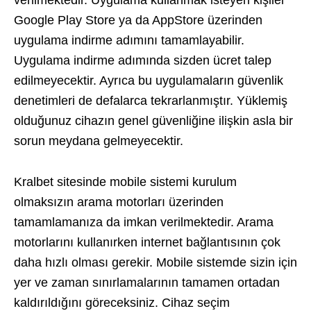
Google Play Store ya da AppStore üzerinden
uygulama indirme adımını tamamlayabilir.
Uygulama indirme adımında sizden ücret talep
edilmeyecektir. Ayrıca bu uygulamaların güvenlik
denetimleri de defalarca tekrarlanmıştır. Yüklemiş
olduğunuz cihazın genel güvenliğine ilişkin asla bir
sorun meydana gelmeyecektir.
Kralbet sitesinde mobile sistemi kurulum
olmaksızın arama motorları üzerinden
tamamlamanıza da imkan verilmektedir. Arama
motorlarını kullanırken internet bağlantısının çok
daha hızlı olması gerekir. Mobile sistemde sizin için
yer ve zaman sınırlamalarının tamamen ortadan
kaldırıldığını göreceksiniz. Cihaz seçim