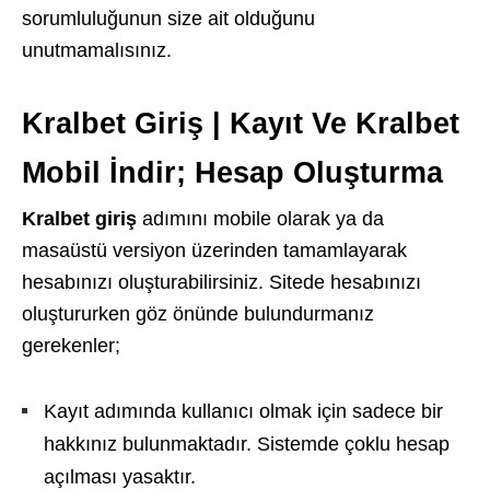
sorumluluğunun size ait olduğunu
unutmamalısınız.
Kralbet Giriş | Kayıt Ve Kralbet
Mobil İndir; Hesap Oluşturma
Kralbet giriş
adımını mobile olarak ya da
masaüstü versiyon üzerinden tamamlayarak
hesabınızı oluşturabilirsiniz. Sitede hesabınızı
oluştururken göz önünde bulundurmanız
gerekenler;
Kayıt adımında kullanıcı olmak için sadece bir
hakkınız bulunmaktadır. Sistemde çoklu hesap
açılması yasaktır.