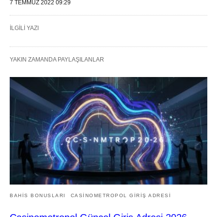
7 TEMMUZ 2022 09:29
İLGILI YAZI
YAKIN ZAMANDA PAYLAŞILANLAR
BAHIS BONUSLARI
CASINOMETROPOL GIRIŞ ADRESI