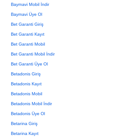
Baymavi Mobil İndir
Baymavi Üye Ol
Bet Garanti Giriş
Bet Garanti Kayıt
Bet Garanti Mobil
Bet Garanti Mobil İndir
Bet Garanti Üye Ol
Betadonis Giriş
Betadonis Kayıt
Betadonis Mobil
Betadonis Mobil İndir
Betadonis Üye Ol
Betarina Giriş
Betarina Kayıt