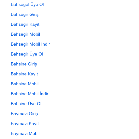
Bahsegel Üye Ol
Bahsegir Giriş
Bahsegir Kayıt
Bahsegir Mobil
Bahsegir Mobil İndir
Bahsegir Üye Ol
Bahsine Giriş
Bahsine Kayıt
Bahsine Mobil
Bahsine Mobil İndir
Bahsine Üye Ol
Baymavi Giriş
Baymavi Kayıt
Baymavi Mobil