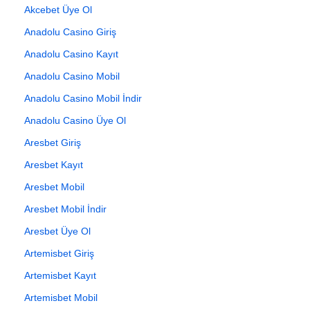
Akcebet Üye Ol
Anadolu Casino Giriş
Anadolu Casino Kayıt
Anadolu Casino Mobil
Anadolu Casino Mobil İndir
Anadolu Casino Üye Ol
Aresbet Giriş
Aresbet Kayıt
Aresbet Mobil
Aresbet Mobil İndir
Aresbet Üye Ol
Artemisbet Giriş
Artemisbet Kayıt
Artemisbet Mobil