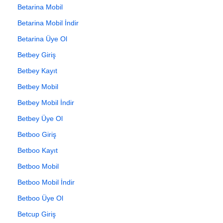
Betarina Mobil
Betarina Mobil İndir
Betarina Üye Ol
Betbey Giriş
Betbey Kayıt
Betbey Mobil
Betbey Mobil İndir
Betbey Üye Ol
Betboo Giriş
Betboo Kayıt
Betboo Mobil
Betboo Mobil İndir
Betboo Üye Ol
Betcup Giriş