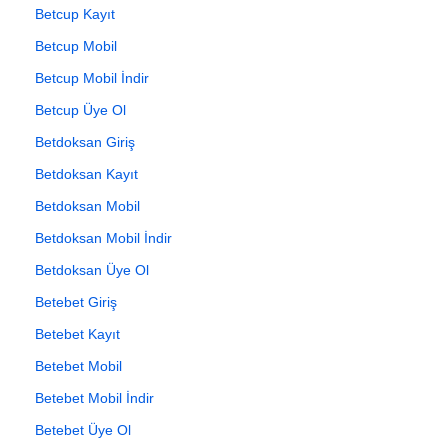
Betcup Kayıt
Betcup Mobil
Betcup Mobil İndir
Betcup Üye Ol
Betdoksan Giriş
Betdoksan Kayıt
Betdoksan Mobil
Betdoksan Mobil İndir
Betdoksan Üye Ol
Betebet Giriş
Betebet Kayıt
Betebet Mobil
Betebet Mobil İndir
Betebet Üye Ol