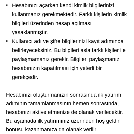
Hesabınızı açarken kendi kimlik bilgilerinizi
kullanmanız gerekmektedir. Farklı kişilerin kimlik
bilgileri üzerinden hesap açılması
yasaklanmıştır.
Kullanıcı adı ve şifre bilgilerinizi kayıt adımında
belirleyeceksiniz. Bu bilgileri asla farklı kişiler ile
paylaşmamanız gerekir. Bilgileri paylaşmanız
hesabınızın kapatılması için yeterli bir
gerekçedir.
Hesabınızı oluşturmanızın sonrasında ilk yatırım
adımının tamamlanmasının hemen sonrasında,
hesabınızı aktive etmenize de olanak verilecektir.
Bu aşamada ilk yatırımınız üzerinden hoş geldin
bonusu kazanmanıza da olanak verilir.