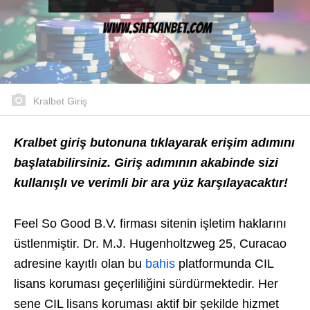
Kralbet Giriş
Kralbet giriş butonuna tıklayarak erişim adımını
başlatabilirsiniz. Giriş adımının akabinde sizi
kullanışlı ve verimli bir ara yüz karşılayacaktır!
Feel So Good B.V. firması sitenin işletim haklarını
üstlenmiştir. Dr. M.J. Hugenholtzweg 25, Curacao
adresine kayıtlı olan bu
bahis
platformunda CIL
lisans koruması geçerliliğini sürdürmektedir. Her
sene CIL lisans koruması aktif bir şekilde hizmet