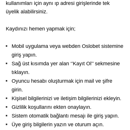
kullanımları için aynı ıp adresi girişlerinde tek
üyelik alabilirsiniz.
Kaydınızı hemen yapmak için;
Mobil uygulama veya webden Oslobet sistemine
giriş yapın.
Sağ üst kısımda yer alan ‘’Kayıt Ol’’ sekmesine
tıklayın.
Oyuncu hesabı oluşturmak için mail ve şifre
girin.
Kişisel bilgilerinizi ve iletişim bilgilerinizi ekleyin.
Gizlilik koşullarını ekten onaylayın.
Sistem otomatik bağlantı mesajı ile giriş yapın.
Üye giriş bilgilerin yazın ve oturum açın.