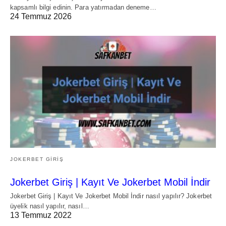
kapsamlı bilgi edinin. Para yatırmadan deneme…
24 Temmuz 2026
JOKERBET GIRIŞ
Jokerbet Giriş | Kayıt Ve Jokerbet Mobil İndir
Jokerbet Giriş | Kayıt Ve Jokerbet Mobil İndir nasıl yapılır? Jokerbet
üyelik nasıl yapılır, nasıl…
13 Temmuz 2022