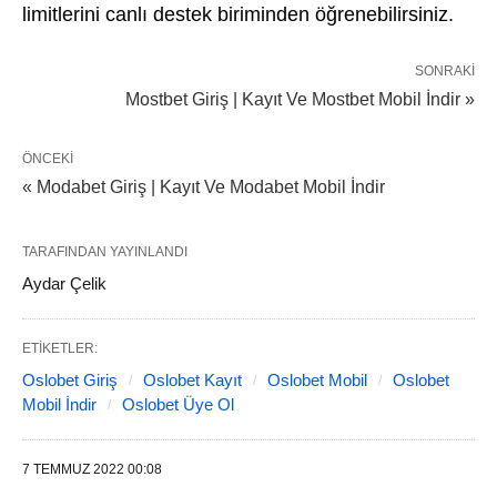
limitlerini canlı destek biriminden öğrenebilirsiniz.
SONRAKI
Mostbet Giriş | Kayıt Ve Mostbet Mobil İndir »
ÖNCEKI
« Modabet Giriş | Kayıt Ve Modabet Mobil İndir
TARAFINDAN YAYINLANDI
Aydar Çelik
ETIKETLER:
Oslobet Giriş
Oslobet Kayıt
Oslobet Mobil
Oslobet
Mobil İndir
Oslobet Üye Ol
7 TEMMUZ 2022 00:08