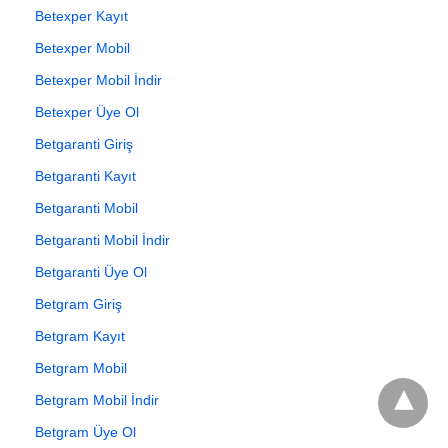
Betexper Kayıt
Betexper Mobil
Betexper Mobil İndir
Betexper Üye Ol
Betgaranti Giriş
Betgaranti Kayıt
Betgaranti Mobil
Betgaranti Mobil İndir
Betgaranti Üye Ol
Betgram Giriş
Betgram Kayıt
Betgram Mobil
Betgram Mobil İndir
Betgram Üye Ol