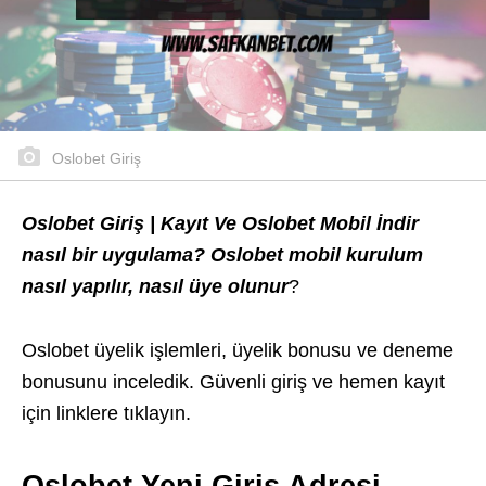
Oslobet Giriş
Oslobet Giriş | Kayıt Ve Oslobet Mobil İndir
nasıl bir uygulama? Oslobet mobil kurulum
nasıl yapılır, nasıl üye olunur
?
Oslobet üyelik işlemleri, üyelik bonusu ve deneme
bonusunu inceledik. Güvenli giriş ve hemen kayıt
için linklere tıklayın.
Oslobet Yeni Giriş Adresi