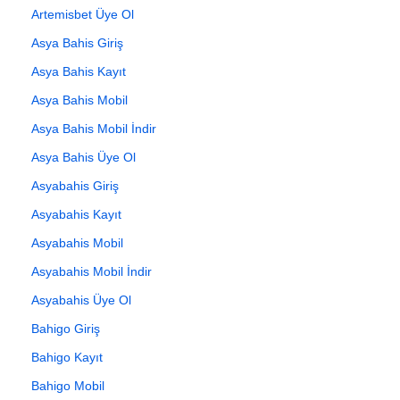
Artemisbet Üye Ol
Asya Bahis Giriş
Asya Bahis Kayıt
Asya Bahis Mobil
Asya Bahis Mobil İndir
Asya Bahis Üye Ol
Asyabahis Giriş
Asyabahis Kayıt
Asyabahis Mobil
Asyabahis Mobil İndir
Asyabahis Üye Ol
Bahigo Giriş
Bahigo Kayıt
Bahigo Mobil