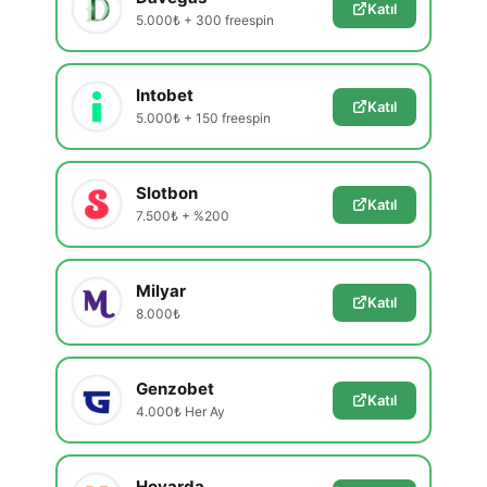
Katıl
5.000₺ + 300 freespin
Intobet
Katıl
5.000₺ + 150 freespin
Slotbon
Katıl
7.500₺ + %200
Milyar
Katıl
8.000₺
Genzobet
Katıl
4.000₺ Her Ay
Hovarda