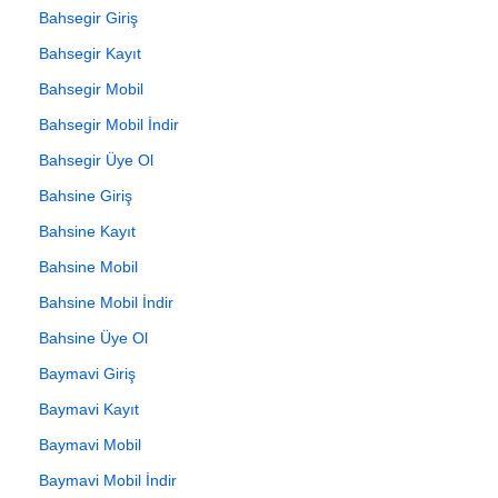
Bahsegir Giriş
Bahsegir Kayıt
Bahsegir Mobil
Bahsegir Mobil İndir
Bahsegir Üye Ol
Bahsine Giriş
Bahsine Kayıt
Bahsine Mobil
Bahsine Mobil İndir
Bahsine Üye Ol
Baymavi Giriş
Baymavi Kayıt
Baymavi Mobil
Baymavi Mobil İndir