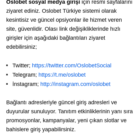
Oslobet sosyal medya girişi
için resmi sayfalarını
ziyaret ediniz. Oslobet Türkiye sistemi olarak
kesintisiz ve güncel opsiyonlar ile hizmet veren
site, güvenlidir. Olası link değişikliklerinde hızlı
girişler için aşağıdaki bağlantıları ziyaret
edebilirsiniz;
Twitter;
https://twitter.com/OslobetSocial
Telegram;
https://t.me/oslobet
İnstagram;
http://instagram.com/oslobet
Bağlantı adresleriyle güncel giriş adresleri ve
duyurular sunuluyor. Tanıtım etkinliklerinin yanı sıra
promosyonlar, kampanyalar, yeni çıkan slotlar ve
bahislere giriş yapabilirsiniz.