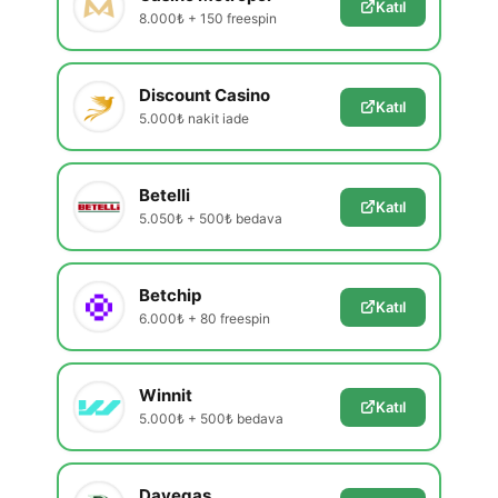
Katıl
8.000₺ + 150 freespin
Discount Casino
Katıl
5.000₺ nakit iade
Betelli
Katıl
5.050₺ + 500₺ bedava
Betchip
Katıl
6.000₺ + 80 freespin
Winnit
Katıl
5.000₺ + 500₺ bedava
Davegas