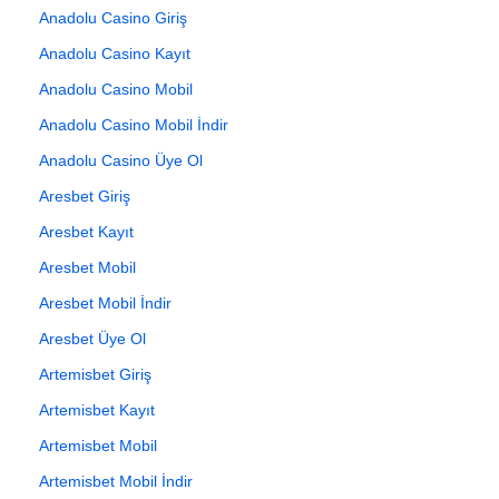
Anadolu Casino Giriş
Anadolu Casino Kayıt
Anadolu Casino Mobil
Anadolu Casino Mobil İndir
Anadolu Casino Üye Ol
Aresbet Giriş
Aresbet Kayıt
Aresbet Mobil
Aresbet Mobil İndir
Aresbet Üye Ol
Artemisbet Giriş
Artemisbet Kayıt
Artemisbet Mobil
Artemisbet Mobil İndir