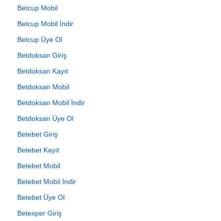
Betcup Mobil
Betcup Mobil İndir
Betcup Üye Ol
Betdoksan Giriş
Betdoksan Kayıt
Betdoksan Mobil
Betdoksan Mobil İndir
Betdoksan Üye Ol
Betebet Giriş
Betebet Kayıt
Betebet Mobil
Betebet Mobil İndir
Betebet Üye Ol
Betexper Giriş