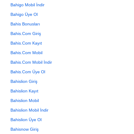
Bahigo Mobil İndir
Bahigo Üye Ol
Bahis Bonusları
Bahis.Com Giriş
Bahis.Com Kayıt
Bahis.Com Mobil
Bahis.Com Mobil İndir
Bahis.Com Üye Ol
Bahislion Giriş
Bahislion Kayıt
Bahislion Mobil
Bahislion Mobil İndir
Bahislion Üye Ol
Bahisnow Giriş