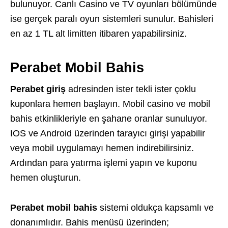
bulunuyor. Canlı Casino ve TV oyunları bölümünde
ise gerçek paralı oyun sistemleri sunulur. Bahisleri
en az 1 TL alt limitten itibaren yapabilirsiniz.
Perabet Mobil Bahis
Perabet giriş
adresinden ister tekli ister çoklu
kuponlara hemen başlayın. Mobil casino ve mobil
bahis etkinlikleriyle en şahane oranlar sunuluyor.
IOS ve Android üzerinden tarayıcı girişi yapabilir
veya mobil uygulamayı hemen indirebilirsiniz.
Ardından para yatırma işlemi yapın ve kuponu
hemen oluşturun.
Perabet mobil bahis
sistemi oldukça kapsamlı ve
donanımlıdır. Bahis menüsü üzerinden;