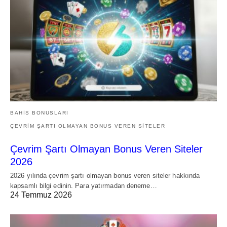
BAHIS BONUSLARI
ÇEVRIM ŞARTI OLMAYAN BONUS VEREN SITELER
Çevrim Şartı Olmayan Bonus Veren Siteler
2026
2026 yılında çevrim şartı olmayan bonus veren siteler hakkında
kapsamlı bilgi edinin. Para yatırmadan deneme…
24 Temmuz 2026