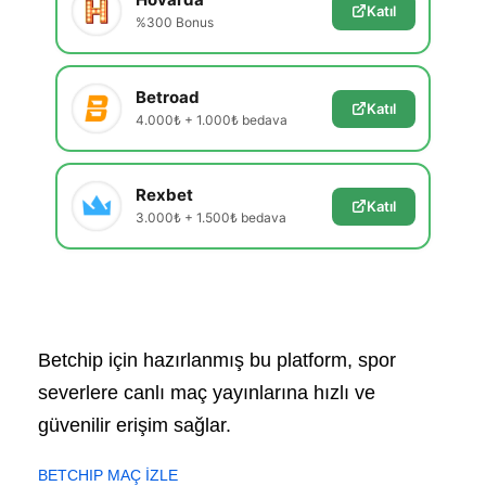
Katıl
%300 Bonus
Betroad
Katıl
4.000₺ + 1.000₺ bedava
Rexbet
Katıl
3.000₺ + 1.500₺ bedava
Betchip için hazırlanmış bu platform, spor
severlere canlı maç yayınlarına hızlı ve
güvenilir erişim sağlar.
BETCHIP MAÇ İZLE