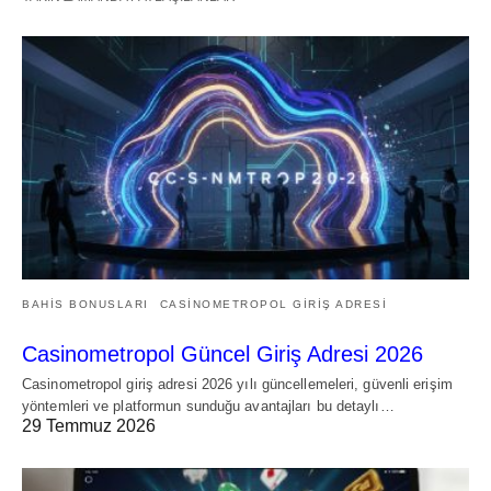
BAHIS BONUSLARI
CASINOMETROPOL GIRIŞ ADRESI
Casinometropol Güncel Giriş Adresi 2026
Casinometropol giriş adresi 2026 yılı güncellemeleri, güvenli erişim
yöntemleri ve platformun sunduğu avantajları bu detaylı…
29 Temmuz 2026