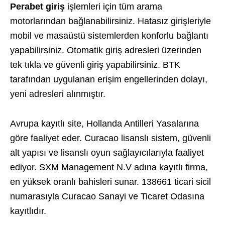
Perabet giriş
işlemleri için tüm arama
motorlarından bağlanabilirsiniz. Hatasız girişleriyle
mobil ve masaüstü sistemlerden konforlu bağlantı
yapabilirsiniz. Otomatik giriş adresleri üzerinden
tek tıkla ve güvenli giriş yapabilirsiniz. BTK
tarafından uygulanan erişim engellerinden dolayı,
yeni adresleri alınmıştır.
Avrupa kayıtlı site, Hollanda Antilleri Yasalarına
göre faaliyet eder. Curacao lisanslı sistem, güvenli
alt yapısı ve lisanslı oyun sağlayıcılarıyla faaliyet
ediyor. SXM Management N.V adına kayıtlı firma,
en yüksek oranlı bahisleri sunar. 138661 ticari sicil
numarasıyla Curacao Sanayi ve Ticaret Odasına
kayıtlıdır.