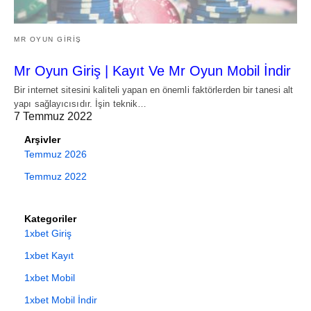
MR OYUN GIRIŞ
Mr Oyun Giriş | Kayıt Ve Mr Oyun Mobil İndir
Bir internet sitesini kaliteli yapan en önemli faktörlerden bir tanesi alt
yapı sağlayıcısıdır. İşin teknik…
7 Temmuz 2022
Arşivler
Temmuz 2026
Temmuz 2022
Kategoriler
1xbet Giriş
1xbet Kayıt
1xbet Mobil
1xbet Mobil İndir