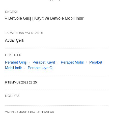
ÖNCEKI
« Betvole Giriş | Kayıt Ve Betvole Mobil İndir
TARAFINDAN YAYINLANDI
Aydar Çelik
ETIKETLER:
Perabet Giriş
Perabet Kayıt
Perabet Mobil
Perabet
Mobil İndir
Perabet Üye Ol
6 TEMMUZ 2022 23:25
İLGILI YAZI
YAKIN ZAMANDA PAYLAŞILANLAR