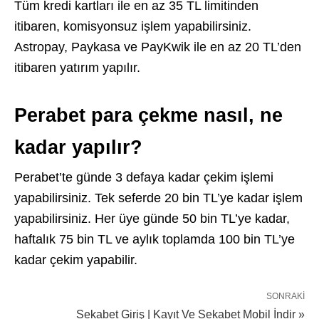
Tüm kredi kartları ile en az 35 TL limitinden
itibaren, komisyonsuz işlem yapabilirsiniz.
Astropay, Paykasa ve PayKwik ile en az 20 TL’den
itibaren yatırım yapılır.
Perabet para çekme nasıl, ne
kadar yapılır?
Perabet’te günde 3 defaya kadar çekim işlemi
yapabilirsiniz. Tek seferde 20 bin TL’ye kadar işlem
yapabilirsiniz. Her üye günde 50 bin TL’ye kadar,
haftalık 75 bin TL ve aylık toplamda 100 bin TL’ye
kadar çekim yapabilir.
SONRAKI
Sekabet Giriş | Kayıt Ve Sekabet Mobil İndir »