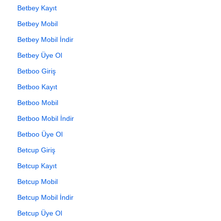
Betbey Kayıt
Betbey Mobil
Betbey Mobil İndir
Betbey Üye Ol
Betboo Giriş
Betboo Kayıt
Betboo Mobil
Betboo Mobil İndir
Betboo Üye Ol
Betcup Giriş
Betcup Kayıt
Betcup Mobil
Betcup Mobil İndir
Betcup Üye Ol