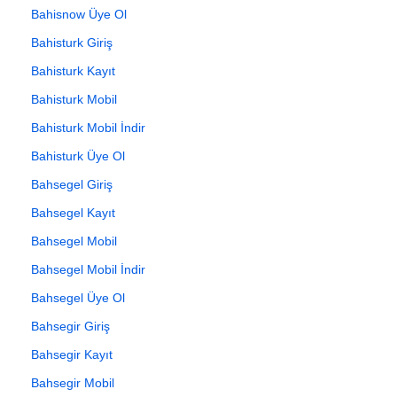
Bahisnow Üye Ol
Bahisturk Giriş
Bahisturk Kayıt
Bahisturk Mobil
Bahisturk Mobil İndir
Bahisturk Üye Ol
Bahsegel Giriş
Bahsegel Kayıt
Bahsegel Mobil
Bahsegel Mobil İndir
Bahsegel Üye Ol
Bahsegir Giriş
Bahsegir Kayıt
Bahsegir Mobil