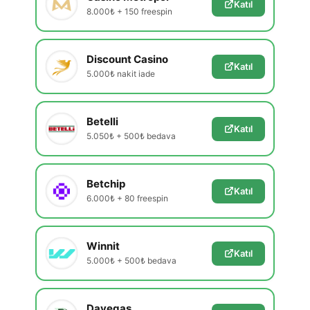
Katıl
8.000₺ + 150 freespin
Discount Casino
Katıl
5.000₺ nakit iade
Betelli
Katıl
5.050₺ + 500₺ bedava
Betchip
Katıl
6.000₺ + 80 freespin
Winnit
Katıl
5.000₺ + 500₺ bedava
Davegas