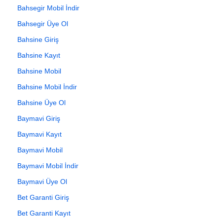
Bahsegir Mobil İndir
Bahsegir Üye Ol
Bahsine Giriş
Bahsine Kayıt
Bahsine Mobil
Bahsine Mobil İndir
Bahsine Üye Ol
Baymavi Giriş
Baymavi Kayıt
Baymavi Mobil
Baymavi Mobil İndir
Baymavi Üye Ol
Bet Garanti Giriş
Bet Garanti Kayıt