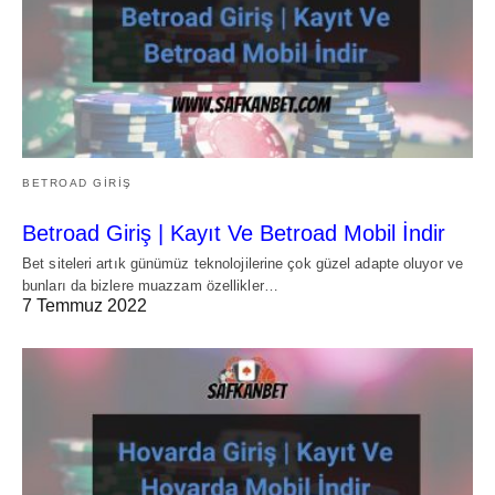
BETROAD GIRIŞ
Betroad Giriş | Kayıt Ve Betroad Mobil İndir
Bet siteleri artık günümüz teknolojilerine çok güzel adapte oluyor ve
bunları da bizlere muazzam özellikler…
7 Temmuz 2022