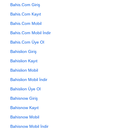
Bahis.Com Giriş
Bahis.Com Kayıt
Bahis.Com Mobil
Bahis.Com Mobil İndir
Bahis.Com Üye Ol
Bahislion Giriş
Bahislion Kayıt
Bahislion Mobil
Bahislion Mobil İndir
Bahislion Üye Ol
Bahisnow Giriş
Bahisnow Kayıt
Bahisnow Mobil
Bahisnow Mobil İndir