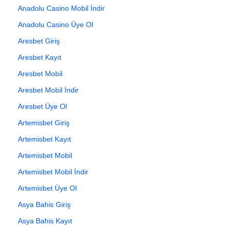
Anadolu Casino Mobil İndir
Anadolu Casino Üye Ol
Aresbet Giriş
Aresbet Kayıt
Aresbet Mobil
Aresbet Mobil İndir
Aresbet Üye Ol
Artemisbet Giriş
Artemisbet Kayıt
Artemisbet Mobil
Artemisbet Mobil İndir
Artemisbet Üye Ol
Asya Bahis Giriş
Asya Bahis Kayıt