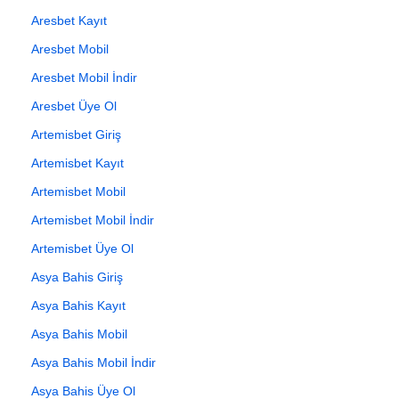
Aresbet Kayıt
Aresbet Mobil
Aresbet Mobil İndir
Aresbet Üye Ol
Artemisbet Giriş
Artemisbet Kayıt
Artemisbet Mobil
Artemisbet Mobil İndir
Artemisbet Üye Ol
Asya Bahis Giriş
Asya Bahis Kayıt
Asya Bahis Mobil
Asya Bahis Mobil İndir
Asya Bahis Üye Ol