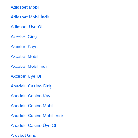
Adiosbet Mobil
Adiosbet Mobil İndir
Adiosbet Üye Ol
Akcebet Giriş
Akcebet Kayıt
Akcebet Mobil
Akcebet Mobil İndir
Akcebet Üye Ol
Anadolu Casino Giriş
Anadolu Casino Kayıt
Anadolu Casino Mobil
Anadolu Casino Mobil İndir
Anadolu Casino Üye Ol
Aresbet Giriş