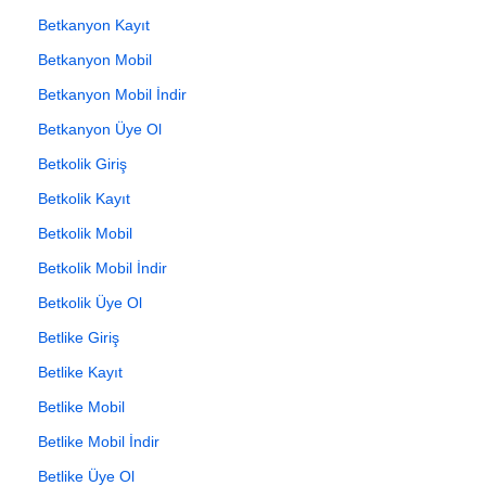
Betkanyon Kayıt
Betkanyon Mobil
Betkanyon Mobil İndir
Betkanyon Üye Ol
Betkolik Giriş
Betkolik Kayıt
Betkolik Mobil
Betkolik Mobil İndir
Betkolik Üye Ol
Betlike Giriş
Betlike Kayıt
Betlike Mobil
Betlike Mobil İndir
Betlike Üye Ol