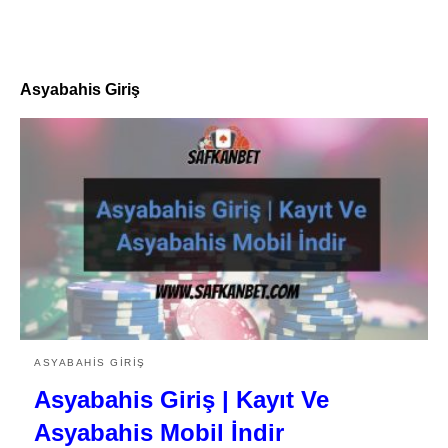
Asyabahis Giriş
ASYABAHIS GIRIŞ
Asyabahis Giriş | Kayıt Ve
Asyabahis Mobil İndir