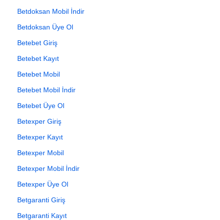
Betdoksan Mobil İndir
Betdoksan Üye Ol
Betebet Giriş
Betebet Kayıt
Betebet Mobil
Betebet Mobil İndir
Betebet Üye Ol
Betexper Giriş
Betexper Kayıt
Betexper Mobil
Betexper Mobil İndir
Betexper Üye Ol
Betgaranti Giriş
Betgaranti Kayıt