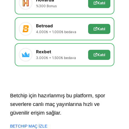
Katıl
%300 Bonus
Betroad
Katıl
4.000₺ + 1.000₺ bedava
Rexbet
Katıl
3.000₺ + 1.500₺ bedava
Betchip için hazırlanmış bu platform, spor
severlere canlı maç yayınlarına hızlı ve
güvenilir erişim sağlar.
BETCHIP MAÇ İZLE