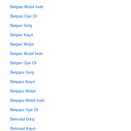
Betpas Mobil İndir
Betpas Üye Ol
Betper Giriş
Betper Kayıt
Betper Mobil
Betper Mobil İndir
Betper Üye Ol
Betpipo Giriş
Betpipo Kayıt
Betpipo Mobil
Betpipo Mobil İndir
Betpipo Üye Ol
Betroad Giriş
Betroad Kayıt