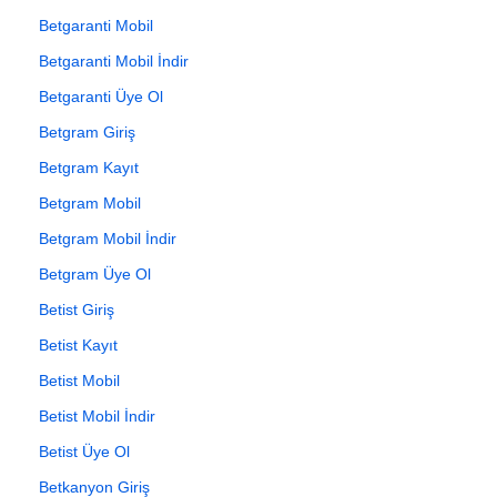
Betgaranti Mobil
Betgaranti Mobil İndir
Betgaranti Üye Ol
Betgram Giriş
Betgram Kayıt
Betgram Mobil
Betgram Mobil İndir
Betgram Üye Ol
Betist Giriş
Betist Kayıt
Betist Mobil
Betist Mobil İndir
Betist Üye Ol
Betkanyon Giriş