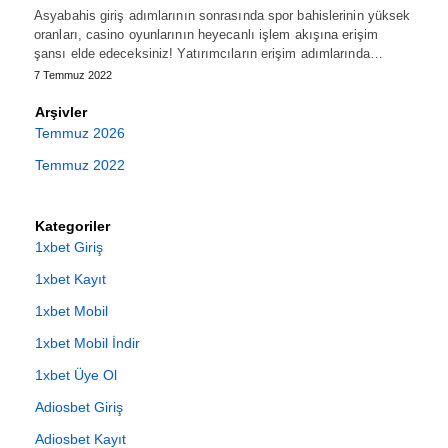
Asyabahis giriş adımlarının sonrasında spor bahislerinin yüksek
oranları, casino oyunlarının heyecanlı işlem akışına erişim
şansı elde edeceksiniz! Yatırımcıların erişim adımlarında…
7 Temmuz 2022
Arşivler
Temmuz 2026
Temmuz 2022
Kategoriler
1xbet Giriş
1xbet Kayıt
1xbet Mobil
1xbet Mobil İndir
1xbet Üye Ol
Adiosbet Giriş
Adiosbet Kayıt