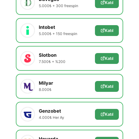
Katıl
5.000₺ + 300 freespin
Intobet
Katıl
5.000₺ + 150 freespin
Slotbon
Katıl
7.500₺ + %200
Milyar
Katıl
8.000₺
Genzobet
Katıl
4.000₺ Her Ay
Hovarda