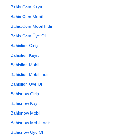
Bahis.Com Kayıt
Bahis.Com Mobil
Bahis.Com Mobil İndir
Bahis.Com Üye Ol
Bahislion Giriş
Bahislion Kayıt
Bahislion Mobil
Bahislion Mobil İndir
Bahislion Üye Ol
Bahisnow Giriş
Bahisnow Kayıt
Bahisnow Mobil
Bahisnow Mobil İndir
Bahisnow Üye Ol