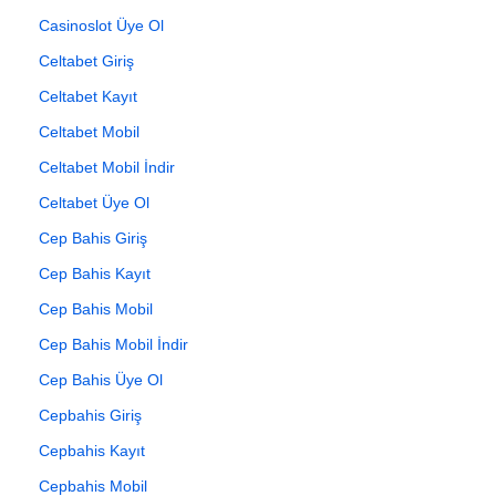
Casinoslot Üye Ol
Celtabet Giriş
Celtabet Kayıt
Celtabet Mobil
Celtabet Mobil İndir
Celtabet Üye Ol
Cep Bahis Giriş
Cep Bahis Kayıt
Cep Bahis Mobil
Cep Bahis Mobil İndir
Cep Bahis Üye Ol
Cepbahis Giriş
Cepbahis Kayıt
Cepbahis Mobil