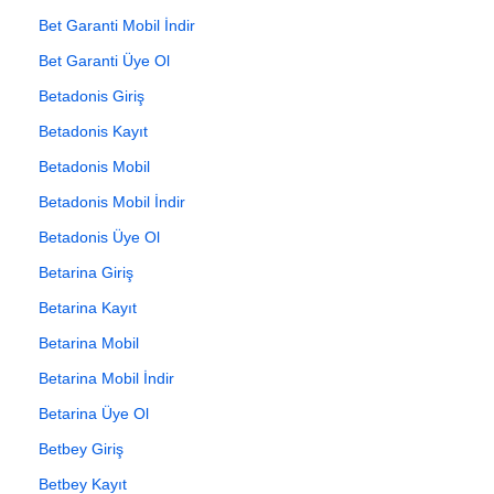
Bet Garanti Mobil İndir
Bet Garanti Üye Ol
Betadonis Giriş
Betadonis Kayıt
Betadonis Mobil
Betadonis Mobil İndir
Betadonis Üye Ol
Betarina Giriş
Betarina Kayıt
Betarina Mobil
Betarina Mobil İndir
Betarina Üye Ol
Betbey Giriş
Betbey Kayıt