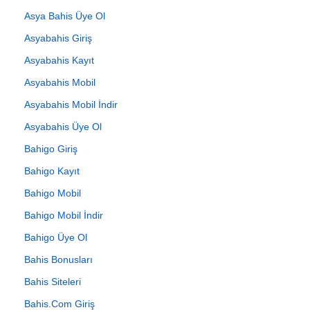
Asya Bahis Üye Ol
Asyabahis Giriş
Asyabahis Kayıt
Asyabahis Mobil
Asyabahis Mobil İndir
Asyabahis Üye Ol
Bahigo Giriş
Bahigo Kayıt
Bahigo Mobil
Bahigo Mobil İndir
Bahigo Üye Ol
Bahis Bonusları
Bahis Siteleri
Bahis.Com Giriş