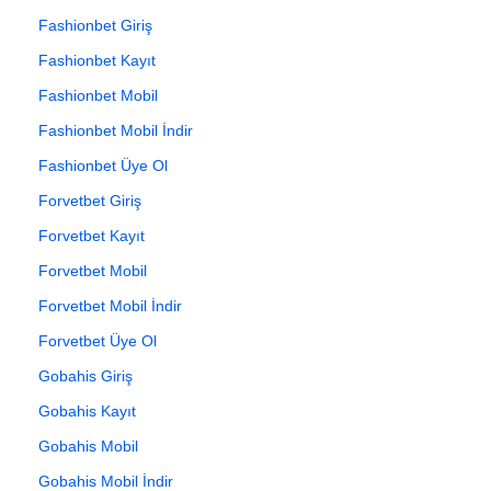
Fashionbet Giriş
Fashionbet Kayıt
Fashionbet Mobil
Fashionbet Mobil İndir
Fashionbet Üye Ol
Forvetbet Giriş
Forvetbet Kayıt
Forvetbet Mobil
Forvetbet Mobil İndir
Forvetbet Üye Ol
Gobahis Giriş
Gobahis Kayıt
Gobahis Mobil
Gobahis Mobil İndir