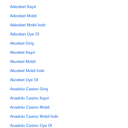
Adiosbet Kayıt
Adiosbet Mobil
Adiosbet Mobil İndir
Adiosbet Üye Ol
Akcebet Giriş
Akcebet Kayıt
Akcebet Mobil
Akcebet Mobil İndir
Akcebet Üye Ol
Anadolu Casino Giriş
Anadolu Casino Kayıt
Anadolu Casino Mobil
Anadolu Casino Mobil İndir
Anadolu Casino Üye Ol