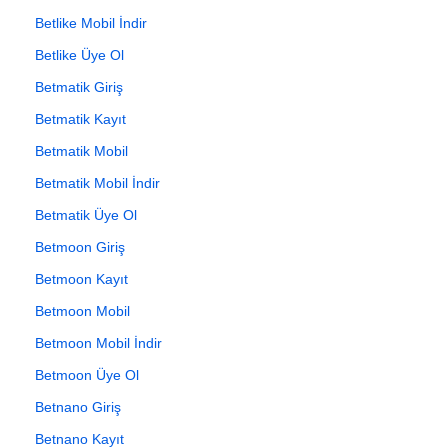
Betlike Mobil İndir
Betlike Üye Ol
Betmatik Giriş
Betmatik Kayıt
Betmatik Mobil
Betmatik Mobil İndir
Betmatik Üye Ol
Betmoon Giriş
Betmoon Kayıt
Betmoon Mobil
Betmoon Mobil İndir
Betmoon Üye Ol
Betnano Giriş
Betnano Kayıt