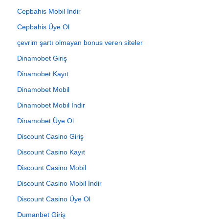
Cepbahis Mobil İndir
Cepbahis Üye Ol
çevrim şartı olmayan bonus veren siteler
Dinamobet Giriş
Dinamobet Kayıt
Dinamobet Mobil
Dinamobet Mobil İndir
Dinamobet Üye Ol
Discount Casino Giriş
Discount Casino Kayıt
Discount Casino Mobil
Discount Casino Mobil İndir
Discount Casino Üye Ol
Dumanbet Giriş