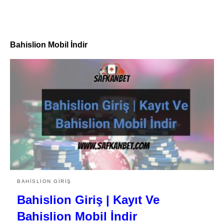
Bahislion Mobil İndir
BAHISLION GIRIŞ
Bahislion Giriş | Kayıt Ve
Bahislion Mobil İndir