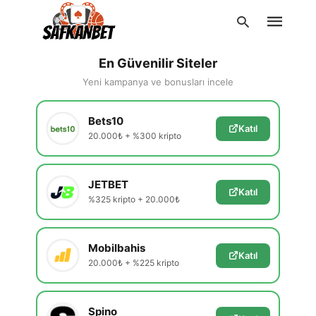
En Güvenilir Siteler
Yeni kampanya ve bonusları incele
Type
Bets10
your
Katıl
search
20.000₺ + %300 kripto
query
and
hit
enter:
JETBET
Katıl
%325 kripto + 20.000₺
Mobilbahis
Katıl
20.000₺ + %225 kripto
Spino