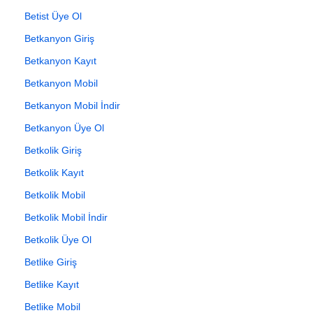
Betist Üye Ol
Betkanyon Giriş
Betkanyon Kayıt
Betkanyon Mobil
Betkanyon Mobil İndir
Betkanyon Üye Ol
Betkolik Giriş
Betkolik Kayıt
Betkolik Mobil
Betkolik Mobil İndir
Betkolik Üye Ol
Betlike Giriş
Betlike Kayıt
Betlike Mobil