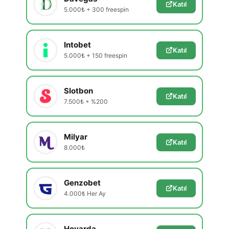
Katıl
5.000₺ + 300 freespin
Intobet
Katıl
5.000₺ + 150 freespin
Slotbon
Katıl
7.500₺ + %200
Milyar
Katıl
8.000₺
Genzobet
Katıl
4.000₺ Her Ay
Hovarda