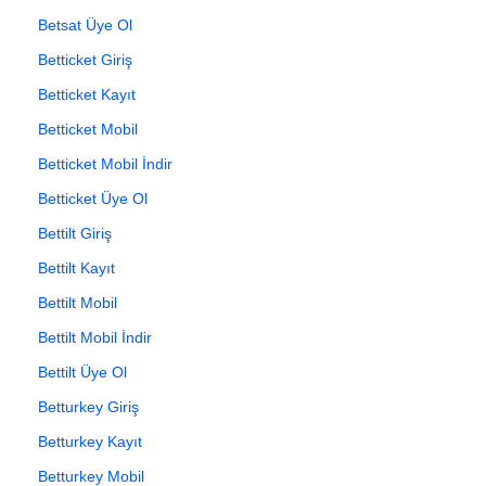
Betsat Üye Ol
Betticket Giriş
Betticket Kayıt
Betticket Mobil
Betticket Mobil İndir
Betticket Üye Ol
Bettilt Giriş
Bettilt Kayıt
Bettilt Mobil
Bettilt Mobil İndir
Bettilt Üye Ol
Betturkey Giriş
Betturkey Kayıt
Betturkey Mobil