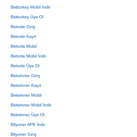
Betturkey Mobil İndir
Betturkey Üye Ol
Betvole Giriş
Betvole Kayıt
Betvole Mobil
Betvole Mobil İndir
Betvole Üye Ol
Betwinner Giriş
Betwinner Kayıt
Betwinner Mobil
Betwinner Mobil İndir
Betwinner Üye Ol
Bilyoner APK İndir
Bilyoner Giriş