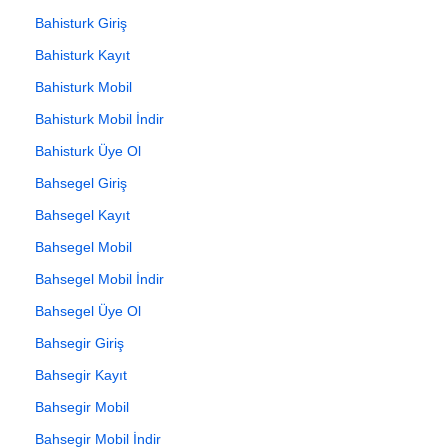
Bahisturk Giriş
Bahisturk Kayıt
Bahisturk Mobil
Bahisturk Mobil İndir
Bahisturk Üye Ol
Bahsegel Giriş
Bahsegel Kayıt
Bahsegel Mobil
Bahsegel Mobil İndir
Bahsegel Üye Ol
Bahsegir Giriş
Bahsegir Kayıt
Bahsegir Mobil
Bahsegir Mobil İndir