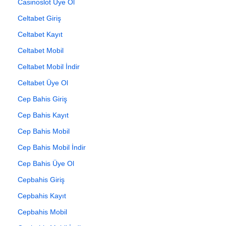
Casinoslot Üye Ol
Celtabet Giriş
Celtabet Kayıt
Celtabet Mobil
Celtabet Mobil İndir
Celtabet Üye Ol
Cep Bahis Giriş
Cep Bahis Kayıt
Cep Bahis Mobil
Cep Bahis Mobil İndir
Cep Bahis Üye Ol
Cepbahis Giriş
Cepbahis Kayıt
Cepbahis Mobil