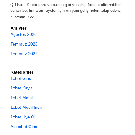
QR Kod, Kripto para ve bunun gibi yenilikçi ödeme alternatifleri
sunan bet firmaları, üyeleri için en yeni gelişmeleri takip eden…
7 Temmuz 2022
Arşivler
Ağustos 2026
Temmuz 2026
Temmuz 2022
Kategoriler
1xbet Giriş
1xbet Kayıt
1xbet Mobil
1xbet Mobil İndir
1xbet Üye Ol
Adiosbet Giriş