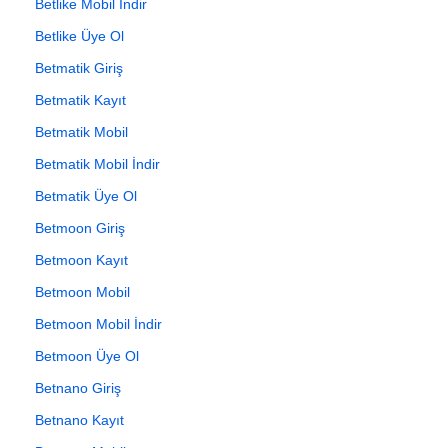
Betlike Mobil İndir
Betlike Üye Ol
Betmatik Giriş
Betmatik Kayıt
Betmatik Mobil
Betmatik Mobil İndir
Betmatik Üye Ol
Betmoon Giriş
Betmoon Kayıt
Betmoon Mobil
Betmoon Mobil İndir
Betmoon Üye Ol
Betnano Giriş
Betnano Kayıt