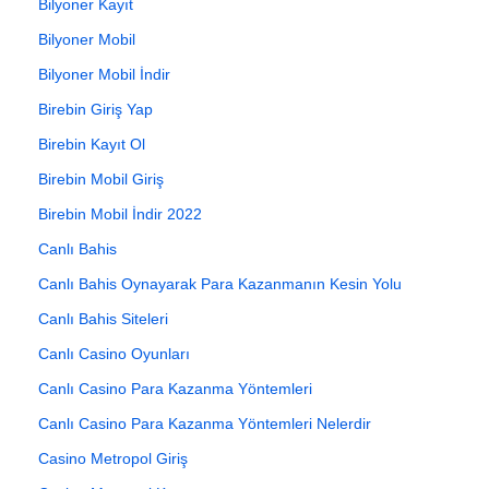
Bilyoner Kayıt
Bilyoner Mobil
Bilyoner Mobil İndir
Birebin Giriş Yap
Birebin Kayıt Ol
Birebin Mobil Giriş
Birebin Mobil İndir 2022
Canlı Bahis
Canlı Bahis Oynayarak Para Kazanmanın Kesin Yolu
Canlı Bahis Siteleri
Canlı Casino Oyunları
Canlı Casino Para Kazanma Yöntemleri
Canlı Casino Para Kazanma Yöntemleri Nelerdir
Casino Metropol Giriş