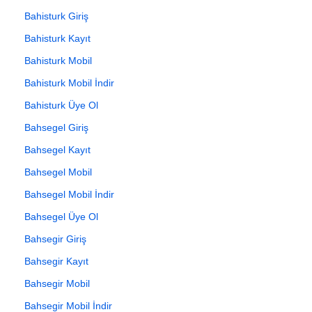
Bahisturk Giriş
Bahisturk Kayıt
Bahisturk Mobil
Bahisturk Mobil İndir
Bahisturk Üye Ol
Bahsegel Giriş
Bahsegel Kayıt
Bahsegel Mobil
Bahsegel Mobil İndir
Bahsegel Üye Ol
Bahsegir Giriş
Bahsegir Kayıt
Bahsegir Mobil
Bahsegir Mobil İndir