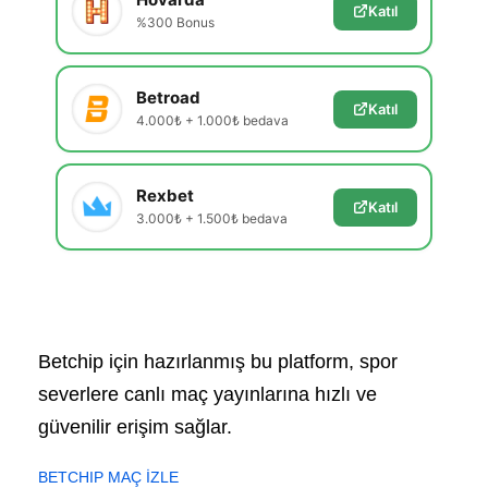
Katıl
%300 Bonus
Betroad
Katıl
4.000₺ + 1.000₺ bedava
Rexbet
Katıl
3.000₺ + 1.500₺ bedava
Betchip için hazırlanmış bu platform, spor
severlere canlı maç yayınlarına hızlı ve
güvenilir erişim sağlar.
BETCHIP MAÇ İZLE