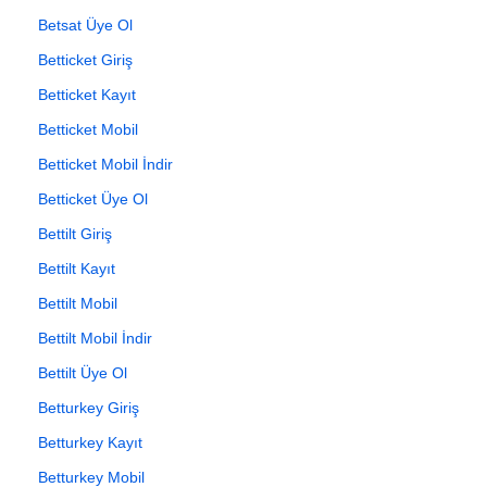
Betsat Üye Ol
Betticket Giriş
Betticket Kayıt
Betticket Mobil
Betticket Mobil İndir
Betticket Üye Ol
Bettilt Giriş
Bettilt Kayıt
Bettilt Mobil
Bettilt Mobil İndir
Bettilt Üye Ol
Betturkey Giriş
Betturkey Kayıt
Betturkey Mobil