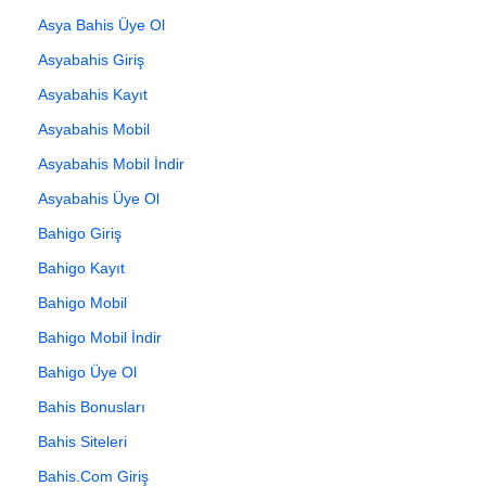
Asya Bahis Üye Ol
Asyabahis Giriş
Asyabahis Kayıt
Asyabahis Mobil
Asyabahis Mobil İndir
Asyabahis Üye Ol
Bahigo Giriş
Bahigo Kayıt
Bahigo Mobil
Bahigo Mobil İndir
Bahigo Üye Ol
Bahis Bonusları
Bahis Siteleri
Bahis.Com Giriş