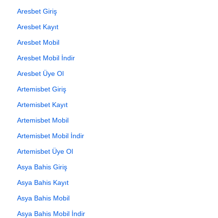
Aresbet Giriş
Aresbet Kayıt
Aresbet Mobil
Aresbet Mobil İndir
Aresbet Üye Ol
Artemisbet Giriş
Artemisbet Kayıt
Artemisbet Mobil
Artemisbet Mobil İndir
Artemisbet Üye Ol
Asya Bahis Giriş
Asya Bahis Kayıt
Asya Bahis Mobil
Asya Bahis Mobil İndir