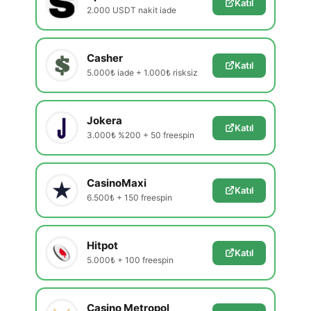
Katıl
2.000 USDT nakit iade
Casher
Katıl
5.000₺ iade + 1.000₺ risksiz
Jokera
Katıl
3.000₺ %200 + 50 freespin
CasinoMaxi
Katıl
6.500₺ + 150 freespin
Hitpot
Katıl
5.000₺ + 100 freespin
Casino Metropol