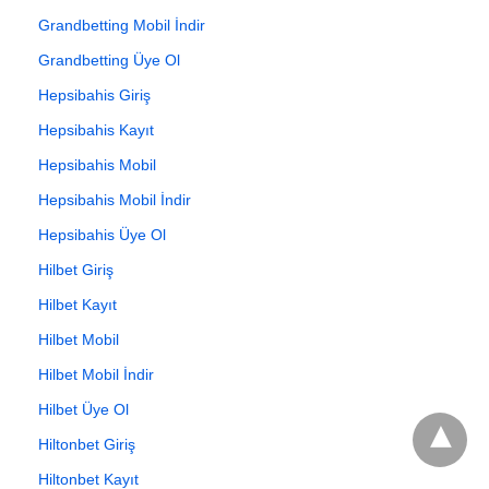
Grandbetting Mobil İndir
Grandbetting Üye Ol
Hepsibahis Giriş
Hepsibahis Kayıt
Hepsibahis Mobil
Hepsibahis Mobil İndir
Hepsibahis Üye Ol
Hilbet Giriş
Hilbet Kayıt
Hilbet Mobil
Hilbet Mobil İndir
Hilbet Üye Ol
Hiltonbet Giriş
Hiltonbet Kayıt