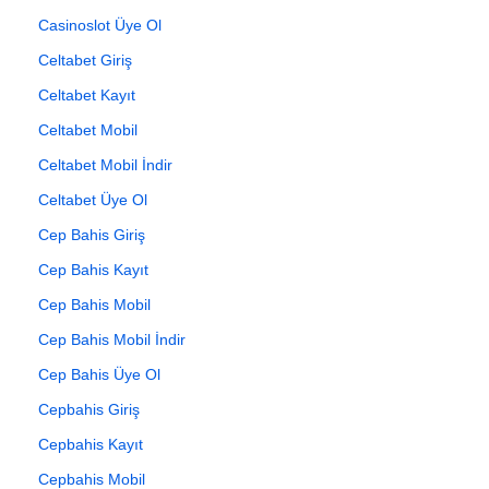
Casinoslot Üye Ol
Celtabet Giriş
Celtabet Kayıt
Celtabet Mobil
Celtabet Mobil İndir
Celtabet Üye Ol
Cep Bahis Giriş
Cep Bahis Kayıt
Cep Bahis Mobil
Cep Bahis Mobil İndir
Cep Bahis Üye Ol
Cepbahis Giriş
Cepbahis Kayıt
Cepbahis Mobil