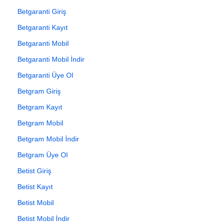
Betgaranti Giriş
Betgaranti Kayıt
Betgaranti Mobil
Betgaranti Mobil İndir
Betgaranti Üye Ol
Betgram Giriş
Betgram Kayıt
Betgram Mobil
Betgram Mobil İndir
Betgram Üye Ol
Betist Giriş
Betist Kayıt
Betist Mobil
Betist Mobil İndir