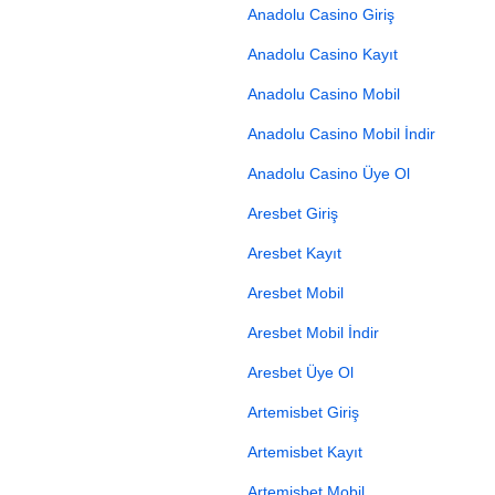
Anadolu Casino Giriş
Anadolu Casino Kayıt
Anadolu Casino Mobil
Anadolu Casino Mobil İndir
Anadolu Casino Üye Ol
Aresbet Giriş
Aresbet Kayıt
Aresbet Mobil
Aresbet Mobil İndir
Aresbet Üye Ol
Artemisbet Giriş
Artemisbet Kayıt
Artemisbet Mobil