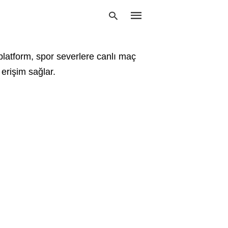
platform, spor severlere canlı maç
 erişim sağlar.
Type
your
search
query
and
hit
enter: