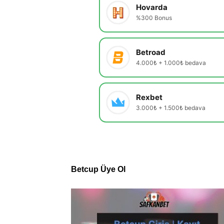
Hovarda
%300 Bonus
Betroad
4.000₺ + 1.000₺ bedava
Rexbet
3.000₺ + 1.500₺ bedava
Betcup Üye Ol