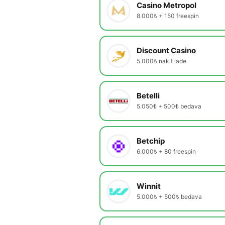
Casino Metropol
8.000₺ + 150 freespin
Discount Casino
5.000₺ nakit iade
Betelli
5.050₺ + 500₺ bedava
Betchip
6.000₺ + 80 freespin
Winnit
5.000₺ + 500₺ bedava