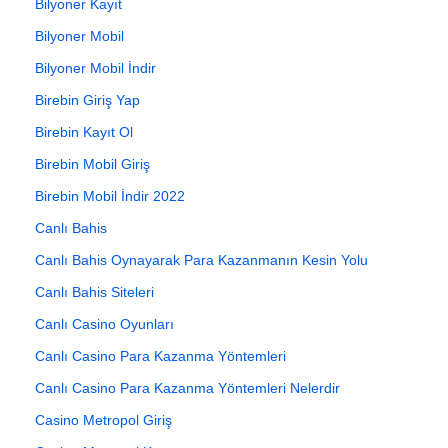
Bilyoner Kayıt
Bilyoner Mobil
Bilyoner Mobil İndir
Birebin Giriş Yap
Birebin Kayıt Ol
Birebin Mobil Giriş
Birebin Mobil İndir 2022
Canlı Bahis
Canlı Bahis Oynayarak Para Kazanmanın Kesin Yolu
Canlı Bahis Siteleri
Canlı Casino Oyunları
Canlı Casino Para Kazanma Yöntemleri
Canlı Casino Para Kazanma Yöntemleri Nelerdir
Casino Metropol Giriş