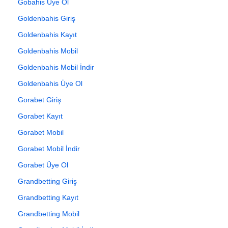
Gobahis Üye Ol
Goldenbahis Giriş
Goldenbahis Kayıt
Goldenbahis Mobil
Goldenbahis Mobil İndir
Goldenbahis Üye Ol
Gorabet Giriş
Gorabet Kayıt
Gorabet Mobil
Gorabet Mobil İndir
Gorabet Üye Ol
Grandbetting Giriş
Grandbetting Kayıt
Grandbetting Mobil