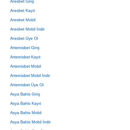
Aresbet Giriş
Aresbet Kayıt
Aresbet Mobil
Aresbet Mobil İndir
Aresbet Üye Ol
Artemisbet Giriş
Artemisbet Kayıt
Artemisbet Mobil
Artemisbet Mobil İndir
Artemisbet Üye Ol
Asya Bahis Giriş
Asya Bahis Kayıt
Asya Bahis Mobil
Asya Bahis Mobil İndir