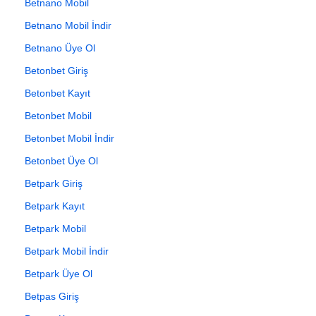
Betnano Mobil
Betnano Mobil İndir
Betnano Üye Ol
Betonbet Giriş
Betonbet Kayıt
Betonbet Mobil
Betonbet Mobil İndir
Betonbet Üye Ol
Betpark Giriş
Betpark Kayıt
Betpark Mobil
Betpark Mobil İndir
Betpark Üye Ol
Betpas Giriş