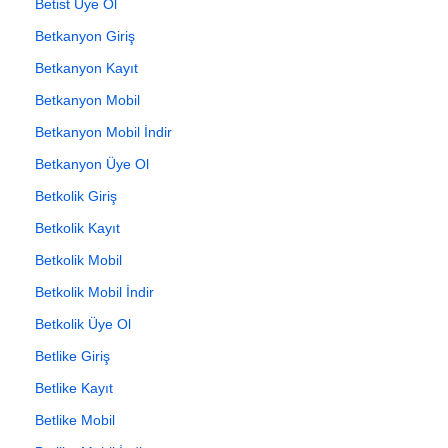
Betist Üye Ol
Betkanyon Giriş
Betkanyon Kayıt
Betkanyon Mobil
Betkanyon Mobil İndir
Betkanyon Üye Ol
Betkolik Giriş
Betkolik Kayıt
Betkolik Mobil
Betkolik Mobil İndir
Betkolik Üye Ol
Betlike Giriş
Betlike Kayıt
Betlike Mobil