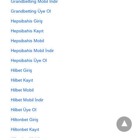
Grandbetting Mobil İndir
Grandbetting Üye Ol
Hepsibahis Giriş
Hepsibahis Kayıt
Hepsibahis Mobil
Hepsibahis Mobil İndir
Hepsibahis Üye Ol
Hilbet Giriş
Hilbet Kayıt
Hilbet Mobil
Hilbet Mobil İndir
Hilbet Üye Ol
Hiltonbet Giriş
Hiltonbet Kayıt