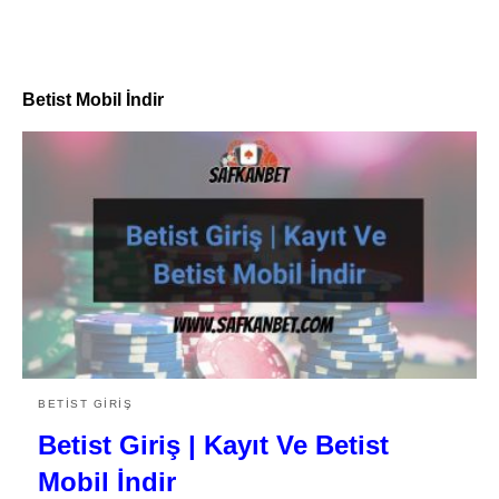
Betist Mobil İndir
BETIST GIRIŞ
Betist Giriş | Kayıt Ve Betist
Mobil İndir