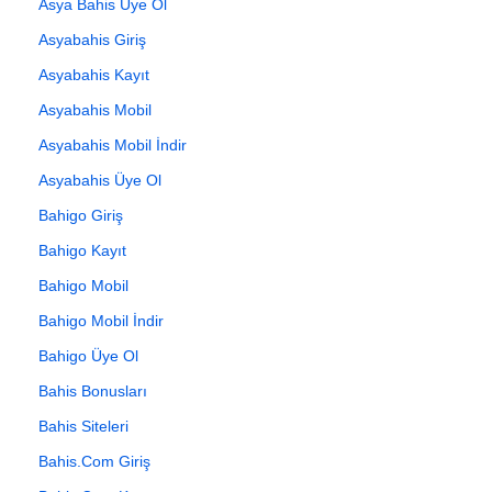
Asya Bahis Üye Ol
Asyabahis Giriş
Asyabahis Kayıt
Asyabahis Mobil
Asyabahis Mobil İndir
Asyabahis Üye Ol
Bahigo Giriş
Bahigo Kayıt
Bahigo Mobil
Bahigo Mobil İndir
Bahigo Üye Ol
Bahis Bonusları
Bahis Siteleri
Bahis.Com Giriş