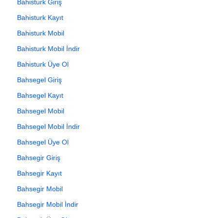
Bahisturk Giriş
Bahisturk Kayıt
Bahisturk Mobil
Bahisturk Mobil İndir
Bahisturk Üye Ol
Bahsegel Giriş
Bahsegel Kayıt
Bahsegel Mobil
Bahsegel Mobil İndir
Bahsegel Üye Ol
Bahsegir Giriş
Bahsegir Kayıt
Bahsegir Mobil
Bahsegir Mobil İndir