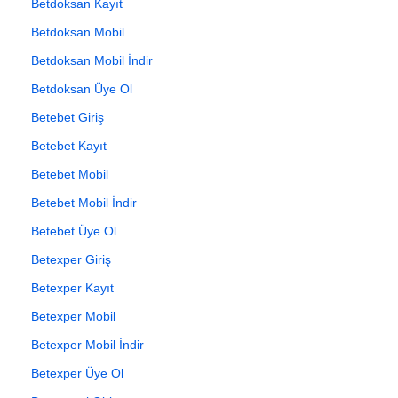
Betdoksan Kayıt
Betdoksan Mobil
Betdoksan Mobil İndir
Betdoksan Üye Ol
Betebet Giriş
Betebet Kayıt
Betebet Mobil
Betebet Mobil İndir
Betebet Üye Ol
Betexper Giriş
Betexper Kayıt
Betexper Mobil
Betexper Mobil İndir
Betexper Üye Ol