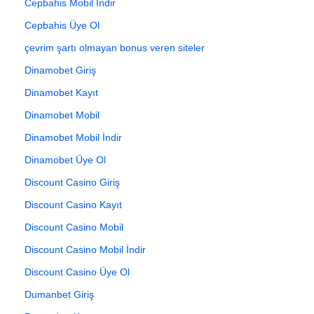
Cepbahis Mobil İndir
Cepbahis Üye Ol
çevrim şartı olmayan bonus veren siteler
Dinamobet Giriş
Dinamobet Kayıt
Dinamobet Mobil
Dinamobet Mobil İndir
Dinamobet Üye Ol
Discount Casino Giriş
Discount Casino Kayıt
Discount Casino Mobil
Discount Casino Mobil İndir
Discount Casino Üye Ol
Dumanbet Giriş