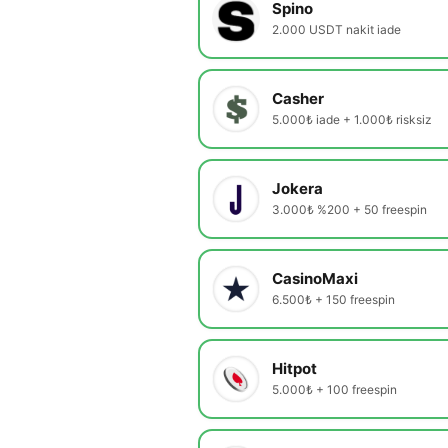
Spino
2.000 USDT nakit iade
Casher
5.000₺ iade + 1.000₺ risksiz
Jokera
3.000₺ %200 + 50 freespin
CasinoMaxi
6.500₺ + 150 freespin
Hitpot
5.000₺ + 100 freespin