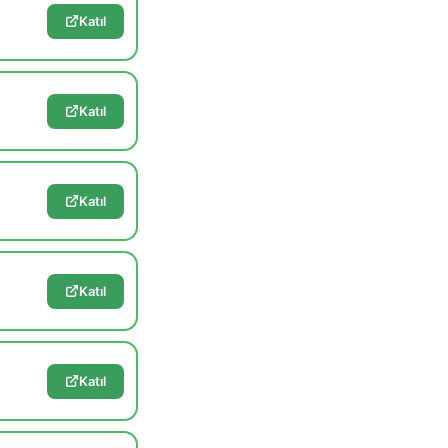
Katıl
Katıl
Katıl
Katıl
Katıl