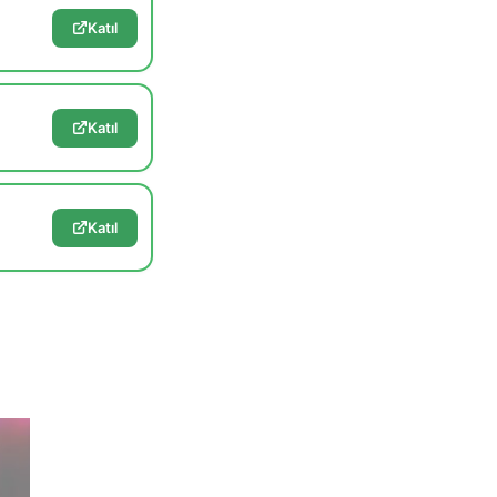
Katıl
Katıl
Katıl