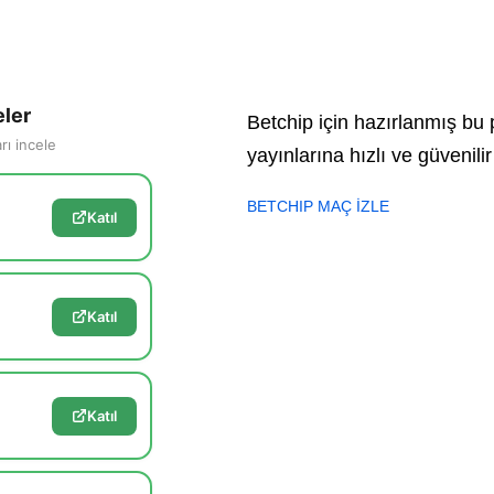
eler
Betchip için hazırlanmış bu 
ı incele
yayınlarına hızlı ve güvenilir
BETCHIP MAÇ İZLE
Katıl
Katıl
Katıl