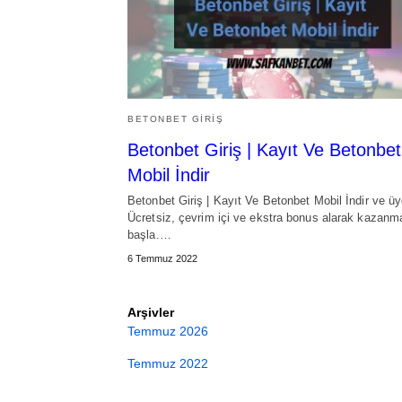
BETONBET GIRIŞ
Betonbet Giriş | Kayıt Ve Betonbet
Mobil İndir
Betonbet Giriş | Kayıt Ve Betonbet Mobil İndir ve üy
Ücretsiz, çevrim içi ve ekstra bonus alarak kazanm
başla.…
6 Temmuz 2022
Arşivler
Temmuz 2026
Temmuz 2022