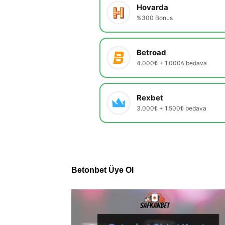
Hovarda
%300 Bonus
Betroad
4.000₺ + 1.000₺ bedava
Rexbet
3.000₺ + 1.500₺ bedava
Betonbet Üye Ol