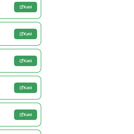
Katıl
Katıl
Katıl
Katıl
Katıl