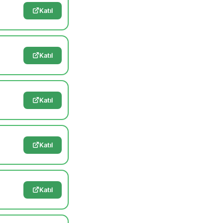
Katıl
Katıl
Katıl
Katıl
Katıl