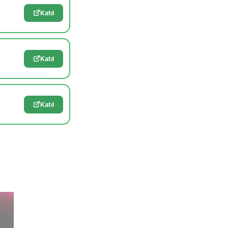
Katıl
Katıl
Katıl