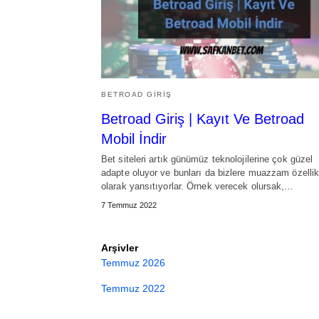
BETROAD GIRIŞ
Betroad Giriş | Kayıt Ve Betroad
Mobil İndir
Bet siteleri artık günümüz teknolojilerine çok güzel
adapte oluyor ve bunları da bizlere muazzam özellik
olarak yansıtıyorlar. Örnek verecek olursak,…
7 Temmuz 2022
Arşivler
Temmuz 2026
Temmuz 2022