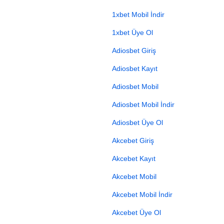
1xbet Mobil İndir
1xbet Üye Ol
Adiosbet Giriş
Adiosbet Kayıt
Adiosbet Mobil
Adiosbet Mobil İndir
Adiosbet Üye Ol
Akcebet Giriş
Akcebet Kayıt
Akcebet Mobil
Akcebet Mobil İndir
Akcebet Üye Ol