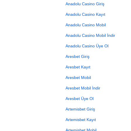
Anadolu Casino Giriş
Anadolu Casino Kayıt
Anadolu Casino Mobil
Anadolu Casino Mobil İndir
Anadolu Casino Üye Ol
Aresbet Giriş
Aresbet Kayıt
Aresbet Mobil
Aresbet Mobil İndir
Aresbet Üye Ol
Artemisbet Giriş
Artemisbet Kayıt
Artemisbet Mobil