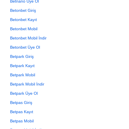
Betnano Üye Ol
Betonbet Giriş
Betonbet Kayıt
Betonbet Mobil
Betonbet Mobil İndir
Betonbet Üye Ol
Betpark Giriş
Betpark Kayıt
Betpark Mobil
Betpark Mobil İndir
Betpark Üye Ol
Betpas Giriş
Betpas Kayıt
Betpas Mobil