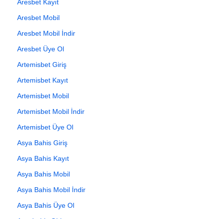
Aresbet Kayıt
Aresbet Mobil
Aresbet Mobil İndir
Aresbet Üye Ol
Artemisbet Giriş
Artemisbet Kayıt
Artemisbet Mobil
Artemisbet Mobil İndir
Artemisbet Üye Ol
Asya Bahis Giriş
Asya Bahis Kayıt
Asya Bahis Mobil
Asya Bahis Mobil İndir
Asya Bahis Üye Ol