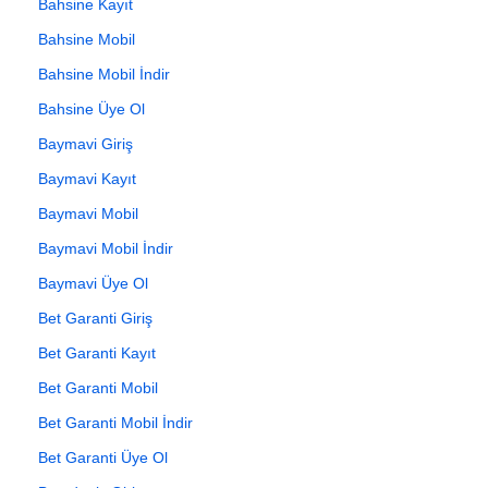
Bahsine Kayıt
Bahsine Mobil
Bahsine Mobil İndir
Bahsine Üye Ol
Baymavi Giriş
Baymavi Kayıt
Baymavi Mobil
Baymavi Mobil İndir
Baymavi Üye Ol
Bet Garanti Giriş
Bet Garanti Kayıt
Bet Garanti Mobil
Bet Garanti Mobil İndir
Bet Garanti Üye Ol