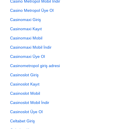
Casino Metropol Mobil İndir
Casino Metropol Üye Ol
Casinomaxi Giriş
Casinomaxi Kayıt
Casinomaxi Mobil
Casinomaxi Mobil İndir
Casinomaxi Üye Ol
Casinometropol giriş adresi
Casinoslot Giriş
Casinoslot Kayıt
Casinoslot Mobil
Casinoslot Mobil İndir
Casinoslot Üye Ol
Celtabet Giriş