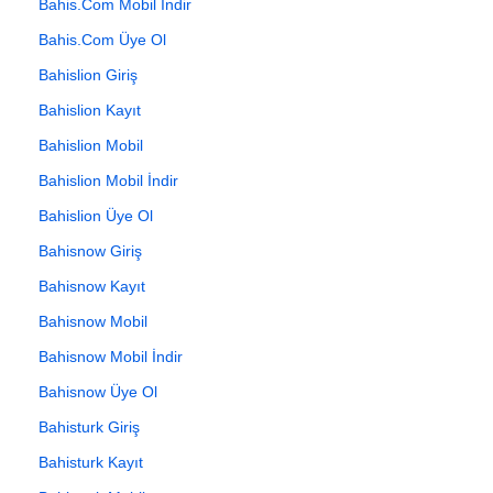
Bahis.Com Mobil İndir
Bahis.Com Üye Ol
Bahislion Giriş
Bahislion Kayıt
Bahislion Mobil
Bahislion Mobil İndir
Bahislion Üye Ol
Bahisnow Giriş
Bahisnow Kayıt
Bahisnow Mobil
Bahisnow Mobil İndir
Bahisnow Üye Ol
Bahisturk Giriş
Bahisturk Kayıt