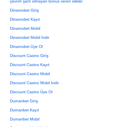
çevrim şartı olmayan bonus veren siteler
Dinamobet Giriş
Dinamobet Kayıt
Dinamobet Mobil
Dinamobet Mobil İndir
Dinamobet Üye Ol
Discount Casino Giriş
Discount Casino Kayıt
Discount Casino Mobil
Discount Casino Mobil İndir
Discount Casino Üye Ol
Dumanbet Giriş
Dumanbet Kayıt
Dumanbet Mobil