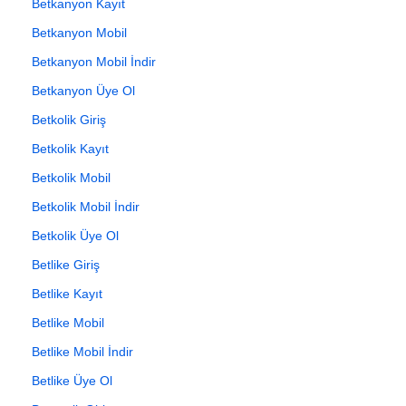
Betkanyon Kayıt
Betkanyon Mobil
Betkanyon Mobil İndir
Betkanyon Üye Ol
Betkolik Giriş
Betkolik Kayıt
Betkolik Mobil
Betkolik Mobil İndir
Betkolik Üye Ol
Betlike Giriş
Betlike Kayıt
Betlike Mobil
Betlike Mobil İndir
Betlike Üye Ol