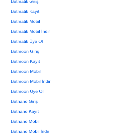
Betmatik Giriş
Betmatik Kayıt
Betmatik Mobil
Betmatik Mobil İndir
Betmatik Üye Ol
Betmoon Giriş
Betmoon Kayıt
Betmoon Mobil
Betmoon Mobil İndir
Betmoon Üye Ol
Betnano Giriş
Betnano Kayıt
Betnano Mobil
Betnano Mobil İndir