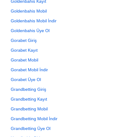
Goldenbahis Kayıt
Goldenbahis Mobil
Goldenbahis Mobil İndir
Goldenbahis Üye Ol
Gorabet Giriş
Gorabet Kayıt
Gorabet Mobil
Gorabet Mobil İndir
Gorabet Üye Ol
Grandbetting Giriş
Grandbetting Kayıt
Grandbetting Mobil
Grandbetting Mobil İndir
Grandbetting Üye Ol