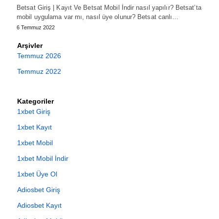
Betsat Giriş | Kayıt Ve Betsat Mobil İndir nasıl yapılır? Betsat’ta
mobil uygulama var mı, nasıl üye olunur? Betsat canlı…
6 Temmuz 2022
Arşivler
Temmuz 2026
Temmuz 2022
Kategoriler
1xbet Giriş
1xbet Kayıt
1xbet Mobil
1xbet Mobil İndir
1xbet Üye Ol
Adiosbet Giriş
Adiosbet Kayıt