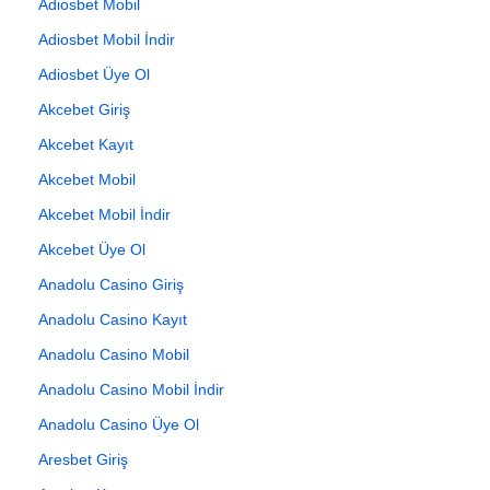
Adiosbet Mobil
Adiosbet Mobil İndir
Adiosbet Üye Ol
Akcebet Giriş
Akcebet Kayıt
Akcebet Mobil
Akcebet Mobil İndir
Akcebet Üye Ol
Anadolu Casino Giriş
Anadolu Casino Kayıt
Anadolu Casino Mobil
Anadolu Casino Mobil İndir
Anadolu Casino Üye Ol
Aresbet Giriş