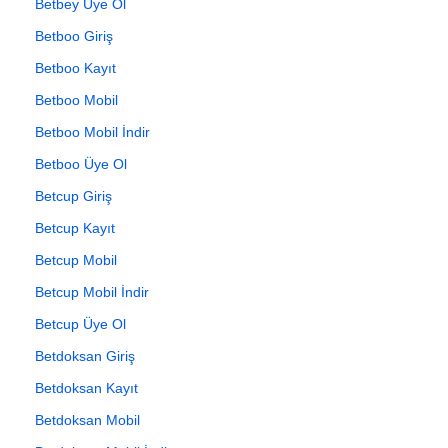
Betbey Üye Ol
Betboo Giriş
Betboo Kayıt
Betboo Mobil
Betboo Mobil İndir
Betboo Üye Ol
Betcup Giriş
Betcup Kayıt
Betcup Mobil
Betcup Mobil İndir
Betcup Üye Ol
Betdoksan Giriş
Betdoksan Kayıt
Betdoksan Mobil