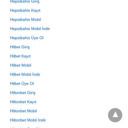
Hepsibahis Giriş
Hepsibahis Kayıt
Hepsibahis Mobil
Hepsibahis Mobil İndir
Hepsibahis Üye Ol
Hilbet Giriş
Hilbet Kayıt
Hilbet Mobil
Hilbet Mobil İndir
Hilbet Üye Ol
Hiltonbet Giriş
Hiltonbet Kayıt
Hiltonbet Mobil
Hiltonbet Mobil İndir