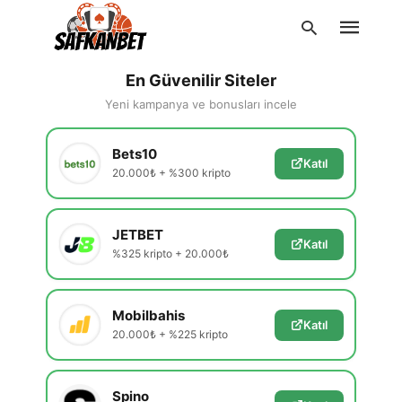
En Güvenilir Siteler
Yeni kampanya ve bonusları incele
Type
Bets10
your
Katıl
search
20.000₺ + %300 kripto
query
and
hit
enter:
JETBET
Katıl
%325 kripto + 20.000₺
Mobilbahis
Katıl
20.000₺ + %225 kripto
Spino