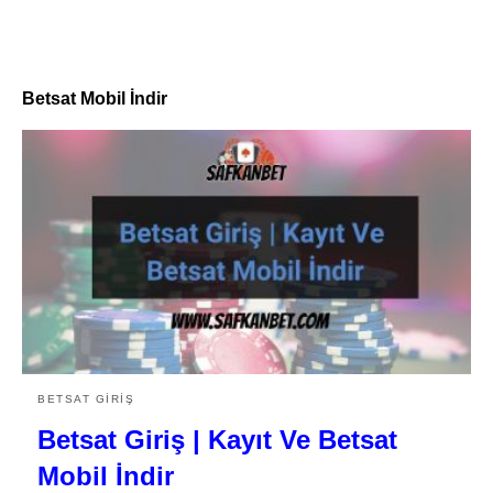
Betsat Mobil İndir
BETSAT GIRIŞ
Betsat Giriş | Kayıt Ve Betsat
Mobil İndir