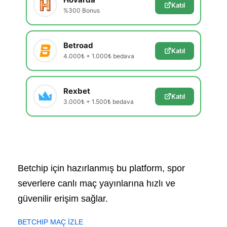
Katıl
%300 Bonus
Betroad
Katıl
4.000₺ + 1.000₺ bedava
Rexbet
Katıl
3.000₺ + 1.500₺ bedava
Betchip için hazırlanmış bu platform, spor
severlere canlı maç yayınlarına hızlı ve
güvenilir erişim sağlar.
BETCHIP MAÇ İZLE