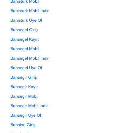
Bahisturk Mobil
Bahisturk Mobil İndir
Bahisturk Üye Ol
Bahsegel Giriş
Bahsegel Kayıt
Bahsegel Mobil
Bahsegel Mobil İndir
Bahsegel Üye Ol
Bahsegir Giriş
Bahsegir Kayıt
Bahsegir Mobil
Bahsegir Mobil İndir
Bahsegir Üye Ol
Bahsine Giriş