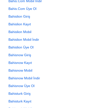
Bahis.Com Mobil İndir
Bahis.Com Üye Ol
Bahislion Giriş
Bahislion Kayıt
Bahislion Mobil
Bahislion Mobil İndir
Bahislion Üye Ol
Bahisnow Giriş
Bahisnow Kayıt
Bahisnow Mobil
Bahisnow Mobil İndir
Bahisnow Üye Ol
Bahisturk Giriş
Bahisturk Kayıt