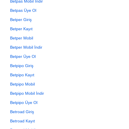
Betpas Mobil İndir
Betpas Üye Ol
Betper Giriş
Betper Kayıt
Betper Mobil
Betper Mobil İndir
Betper Üye Ol
Betpipo Giriş
Betpipo Kayıt
Betpipo Mobil
Betpipo Mobil İndir
Betpipo Üye Ol
Betroad Giriş
Betroad Kayıt