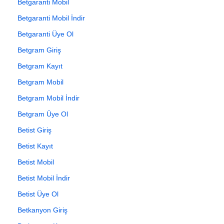
Betgaranti Mobil
Betgaranti Mobil İndir
Betgaranti Üye Ol
Betgram Giriş
Betgram Kayıt
Betgram Mobil
Betgram Mobil İndir
Betgram Üye Ol
Betist Giriş
Betist Kayıt
Betist Mobil
Betist Mobil İndir
Betist Üye Ol
Betkanyon Giriş