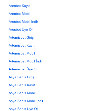
Aresbet Kayıt
Aresbet Mobil
Aresbet Mobil İndir
Aresbet Üye Ol
Artemisbet Giriş
Artemisbet Kayıt
Artemisbet Mobil
Artemisbet Mobil İndir
Artemisbet Üye Ol
Asya Bahis Giriş
Asya Bahis Kayıt
Asya Bahis Mobil
Asya Bahis Mobil İndir
Asya Bahis Üye Ol