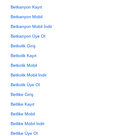
Betkanyon Kayıt
Betkanyon Mobil
Betkanyon Mobil İndir
Betkanyon Üye Ol
Betkolik Giriş
Betkolik Kayıt
Betkolik Mobil
Betkolik Mobil İndir
Betkolik Üye Ol
Betlike Giriş
Betlike Kayıt
Betlike Mobil
Betlike Mobil İndir
Betlike Üye Ol