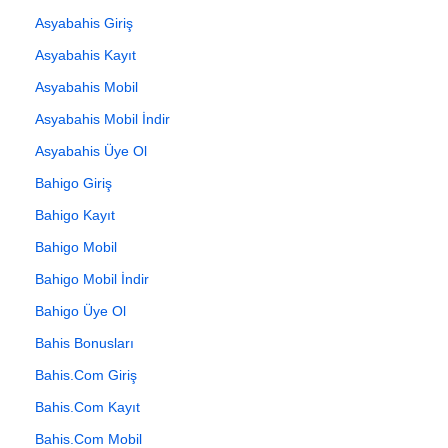
Asyabahis Giriş
Asyabahis Kayıt
Asyabahis Mobil
Asyabahis Mobil İndir
Asyabahis Üye Ol
Bahigo Giriş
Bahigo Kayıt
Bahigo Mobil
Bahigo Mobil İndir
Bahigo Üye Ol
Bahis Bonusları
Bahis.Com Giriş
Bahis.Com Kayıt
Bahis.Com Mobil