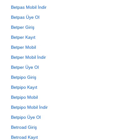
Betpas Mobil İndir
Betpas Üye Ol
Betper Giriş
Betper Kayıt
Betper Mobil
Betper Mobil İndir
Betper Üye Ol
Betpipo Giriş
Betpipo Kayıt
Betpipo Mobil
Betpipo Mobil İndir
Betpipo Üye Ol
Betroad Giriş
Betroad Kayıt