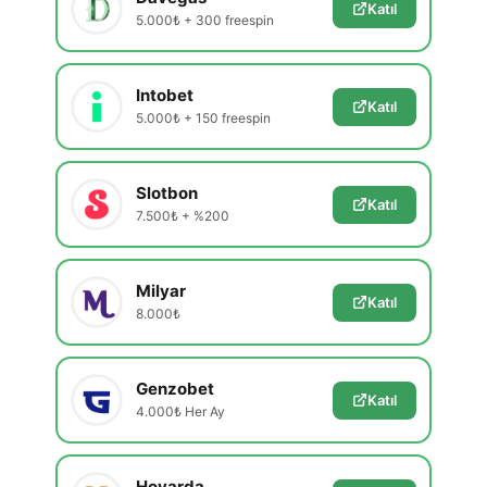
Katıl
5.000₺ + 300 freespin
Intobet
Katıl
5.000₺ + 150 freespin
Slotbon
Katıl
7.500₺ + %200
Milyar
Katıl
8.000₺
Genzobet
Katıl
4.000₺ Her Ay
Hovarda