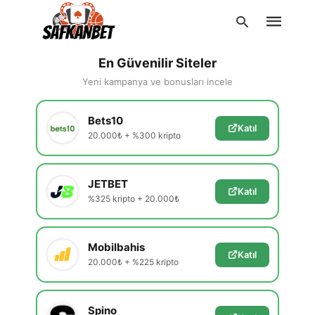
En Güvenilir Siteler
Yeni kampanya ve bonusları incele
Type
Bets10
your
Katıl
search
20.000₺ + %300 kripto
query
and
hit
enter:
JETBET
Katıl
%325 kripto + 20.000₺
Mobilbahis
Katıl
20.000₺ + %225 kripto
Spino