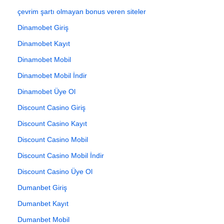
çevrim şartı olmayan bonus veren siteler
Dinamobet Giriş
Dinamobet Kayıt
Dinamobet Mobil
Dinamobet Mobil İndir
Dinamobet Üye Ol
Discount Casino Giriş
Discount Casino Kayıt
Discount Casino Mobil
Discount Casino Mobil İndir
Discount Casino Üye Ol
Dumanbet Giriş
Dumanbet Kayıt
Dumanbet Mobil