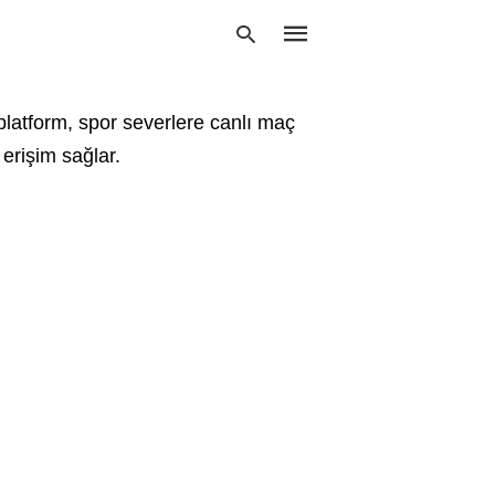
platform, spor severlere canlı maç
 erişim sağlar.
Type
your
search
query
and
hit
enter: