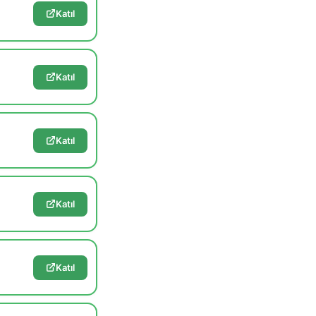
Katıl
Katıl
Katıl
Katıl
Katıl