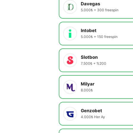
Davegas
5.000₺ + 300 freespin
Intobet
5.000₺ + 150 freespin
Slotbon
7.500₺ + %200
Milyar
8.000₺
Genzobet
4.000₺ Her Ay