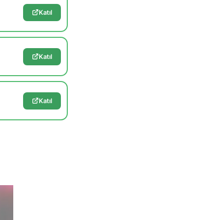
Katıl
Katıl
Katıl