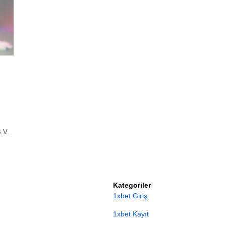
B.V.
Kategoriler
1xbet Giriş
1xbet Kayıt