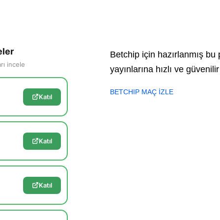
eler
Betchip için hazırlanmış bu 
ı incele
yayınlarına hızlı ve güvenilir
BETCHIP MAÇ İZLE
Katıl
Katıl
Katıl