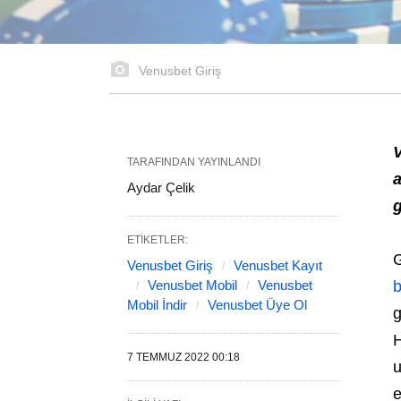
Venusbet Giriş
V
TARAFINDAN YAYINLANDI
a
Aydar Çelik
g
ETIKETLER:
G
Venusbet Giriş
Venusbet Kayıt
Venusbet Mobil
Venusbet
b
Mobil İndir
Venusbet Üye Ol
g
H
7 TEMMUZ 2022 00:18
u
e