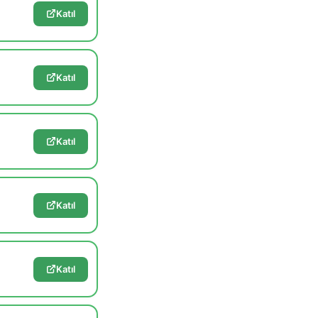
Katıl
Katıl
Katıl
Katıl
Katıl