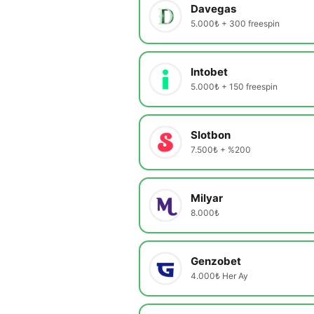
Davegas
5.000₺ + 300 freespin
Intobet
5.000₺ + 150 freespin
Slotbon
7.500₺ + %200
Milyar
8.000₺
Genzobet
4.000₺ Her Ay